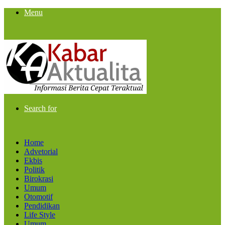
Menu
Search for
Home
Advetorial
Ekbis
Politik
Birokrasi
Umum
Otomotif
Pendidikan
Life Style
Umum