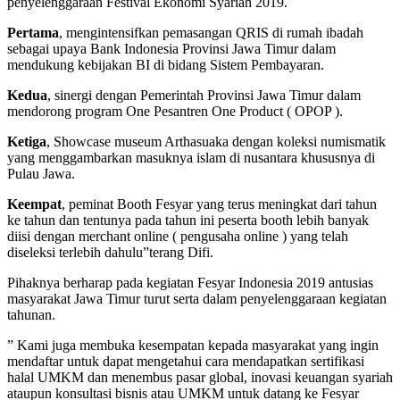
penyelenggaraan Festival Ekonomi Syariah 2019.
Pertama
, mengintensifkan pemasangan QRIS di rumah ibadah
sebagai upaya Bank Indonesia Provinsi Jawa Timur dalam
mendukung kebijakan BI di bidang Sistem Pembayaran.
Kedua
, sinergi dengan Pemerintah Provinsi Jawa Timur dalam
mendorong program One Pesantren One Product ( OPOP ).
Ketiga
, Showcase museum Arthasuaka dengan koleksi numismatik
yang menggambarkan masuknya islam di nusantara khususnya di
Pulau Jawa.
Keempat
, peminat Booth Fesyar yang terus meningkat dari tahun
ke tahun dan tentunya pada tahun ini peserta booth lebih banyak
diisi dengan merchant online ( pengusaha online ) yang telah
diseleksi terlebih dahulu”terang Difi.
Pihaknya berharap pada kegiatan Fesyar Indonesia 2019 antusias
masyarakat Jawa Timur turut serta dalam penyelenggaraan kegiatan
tahunan.
” Kami juga membuka kesempatan kepada masyarakat yang ingin
mendaftar untuk dapat mengetahui cara mendapatkan sertifikasi
halal UMKM dan menembus pasar global, inovasi keuangan syariah
ataupun konsultasi bisnis atau UMKM untuk datang ke Fesyar