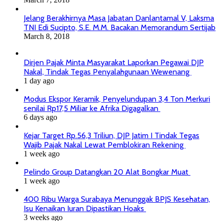
Jelang Berakhirnya Masa Jabatan Danlantamal V, Laksma
TNI Edi Sucipto, S.E. M.M. Bacakan Memorandum Sertijab
March 8, 2018
Dirjen Pajak Minta Masyarakat Laporkan Pegawai DJP
Nakal, Tindak Tegas Penyalahgunaan Wewenang
1 day ago
Modus Ekspor Keramik, Penyelundupan 3,4 Ton Merkuri
senilai Rp17,5 Miliar ke Afrika Digagalkan
6 days ago
Kejar Target Rp.56,3 Triliun, DJP Jatim I Tindak Tegas
Wajib Pajak Nakal Lewat Pemblokiran Rekening
1 week ago
Pelindo Group Datangkan 20 Alat Bongkar Muat
1 week ago
400 Ribu Warga Surabaya Menunggak BPJS Kesehatan,
Isu Kenaikan Iuran Dipastikan Hoaks
3 weeks ago