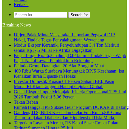
Redaksi
Search for
Breaking News
Dirjen Pajak Minta Masyarakat Laporkan Pegawai DJP
Nakal, Tindak Tegas Penyalahgunaan Wewenang
Modus Ekspor Keramik, Penyelundupan 3,4 Ton Merkuri
senilai Rp17,5 Miliar ke Afrika Digagalkan
Kejar Target Rp.56,3 Triliun, DJP Jatim I Tindak Tegas Wajib
Pajak Nakal Lewat Pemblokiran Rekening
Pelindo Group Datangkan 20 Alat Bongkar Muat
400 Ribu Warga Surabaya Menunggak BPJS Kesehatan, Isu
Kenaikan Iuran Dipastikan Hoaks
Investor Domestik Kuasai 61 Persen Saham BEI, Pasar
Modal RI Kian Tangguh Hadapi Gejolak Global
Geliat Ekspor Impor Melonjak, Kinerja Operasional TPS Juni
2026 Tumbuh Positif 5,06 Persen
Tekan Beban
RumahTangga,TPS Sukses Gelar Program DOKAR di Balong
Gandeng ITS, BPJS Kesehatan Gelar Fun Run 5,8K Guna
Tekan Lonjakan Diabetes dan Hipertensi di Usia Muda
Targetkan Layanan Merata, RS Kapal Sasar Empat Pulau
Terluar Sumenep Hingga 25 Juli