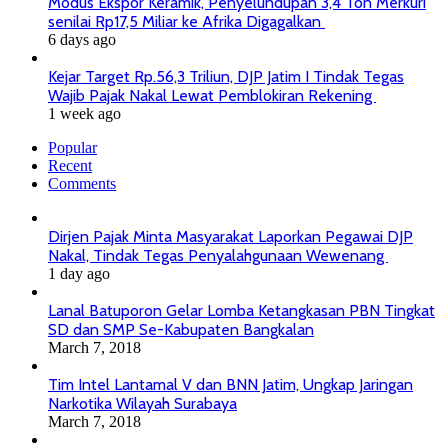
Modus Ekspor Keramik, Penyelundupan 3,4 Ton Merkuri
senilai Rp17,5 Miliar ke Afrika Digagalkan
6 days ago
Kejar Target Rp.56,3 Triliun, DJP Jatim I Tindak Tegas
Wajib Pajak Nakal Lewat Pemblokiran Rekening
1 week ago
Popular
Recent
Comments
Dirjen Pajak Minta Masyarakat Laporkan Pegawai DJP
Nakal, Tindak Tegas Penyalahgunaan Wewenang
1 day ago
Lanal Batuporon Gelar Lomba Ketangkasan PBN Tingkat
SD dan SMP Se-Kabupaten Bangkalan
March 7, 2018
Tim Intel Lantamal V dan BNN Jatim, Ungkap Jaringan
Narkotika Wilayah Surabaya
March 7, 2018