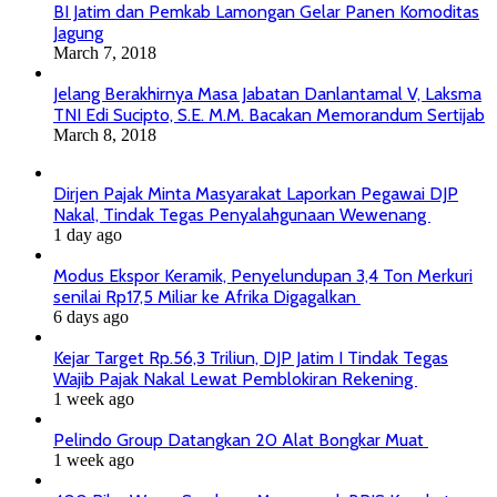
BI Jatim dan Pemkab Lamongan Gelar Panen Komoditas
Jagung
March 7, 2018
Jelang Berakhirnya Masa Jabatan Danlantamal V, Laksma
TNI Edi Sucipto, S.E. M.M. Bacakan Memorandum Sertijab
March 8, 2018
Dirjen Pajak Minta Masyarakat Laporkan Pegawai DJP
Nakal, Tindak Tegas Penyalahgunaan Wewenang
1 day ago
Modus Ekspor Keramik, Penyelundupan 3,4 Ton Merkuri
senilai Rp17,5 Miliar ke Afrika Digagalkan
6 days ago
Kejar Target Rp.56,3 Triliun, DJP Jatim I Tindak Tegas
Wajib Pajak Nakal Lewat Pemblokiran Rekening
1 week ago
Pelindo Group Datangkan 20 Alat Bongkar Muat
1 week ago