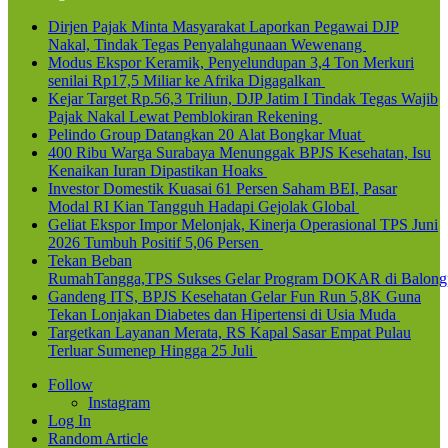
Dirjen Pajak Minta Masyarakat Laporkan Pegawai DJP
Nakal, Tindak Tegas Penyalahgunaan Wewenang
Modus Ekspor Keramik, Penyelundupan 3,4 Ton Merkuri
senilai Rp17,5 Miliar ke Afrika Digagalkan
Kejar Target Rp.56,3 Triliun, DJP Jatim I Tindak Tegas Wajib
Pajak Nakal Lewat Pemblokiran Rekening
Pelindo Group Datangkan 20 Alat Bongkar Muat
400 Ribu Warga Surabaya Menunggak BPJS Kesehatan, Isu
Kenaikan Iuran Dipastikan Hoaks
Investor Domestik Kuasai 61 Persen Saham BEI, Pasar
Modal RI Kian Tangguh Hadapi Gejolak Global
Geliat Ekspor Impor Melonjak, Kinerja Operasional TPS Juni
2026 Tumbuh Positif 5,06 Persen
Tekan Beban
RumahTangga,TPS Sukses Gelar Program DOKAR di Balong
Gandeng ITS, BPJS Kesehatan Gelar Fun Run 5,8K Guna
Tekan Lonjakan Diabetes dan Hipertensi di Usia Muda
Targetkan Layanan Merata, RS Kapal Sasar Empat Pulau
Terluar Sumenep Hingga 25 Juli
Follow
Instagram
Log In
Random Article