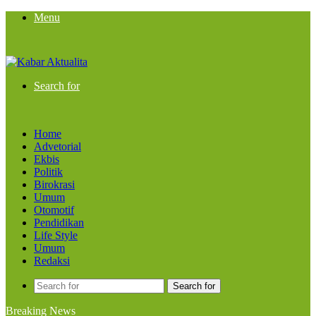
Menu
Search for
Home
Advetorial
Ekbis
Politik
Birokrasi
Umum
Otomotif
Pendidikan
Life Style
Umum
Redaksi
Search for
Breaking News