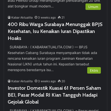
atau Pelindo Group merampungkan pendatangan 20 unit
alat bongkar muat modern…
Umum
Kabar Aktualita
3 weeks ago
21
400 Ribu Warga Surabaya Menunggak BPJS
Kesehatan, Isu Kenaikan Iuran Dipastikan
Hoaks
SURABAYA : ( KABARAKTUALITA.COM ) — BPJS
Kesehatan Cabang Surabaya menyampaikan tidak ada
rencana kenaikan iuran program Jaminan Kesehatan
Nasional (JKN) untuk tahun ini. Kepastian tersebut
merespons beredarnya isu…
Ekbis
Kabar Aktualita
3 weeks ago
20
Investor Domestik Kuasai 61 Persen Saham
BEI, Pasar Modal RI Kian Tangguh Hadapi
Gejolak Global
SURABAYA : ( KABARAKTUALITA.COM ) – Pasar modal