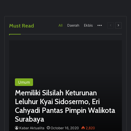
Must Read
All
Daerah
Ekbis
More
Previous
Next
page
page
Umum
Memiliki Silsilah Keturunan
Leluhur Kyai Sidosermo, Eri
Cahyadi Pantas Pimpin Walikota
Surabaya
Kabar Aktualita
October 16, 2020
2,820