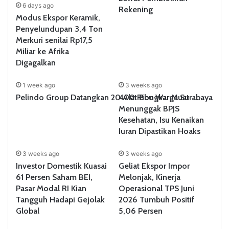
6 days ago
Rekening
Modus Ekspor Keramik,
Penyelundupan 3,4 Ton
Merkuri senilai Rp17,5
Miliar ke Afrika
Digagalkan
1 week ago
3 weeks ago
Pelindo Group Datangkan 20 Alat Bongkar Muat
400 Ribu Warga Surabaya
Menunggak BPJS
Kesehatan, Isu Kenaikan
Iuran Dipastikan Hoaks
3 weeks ago
3 weeks ago
Investor Domestik Kuasai
Geliat Ekspor Impor
61 Persen Saham BEI,
Melonjak, Kinerja
Pasar Modal RI Kian
Operasional TPS Juni
Tangguh Hadapi Gejolak
2026 Tumbuh Positif
Global
5,06 Persen