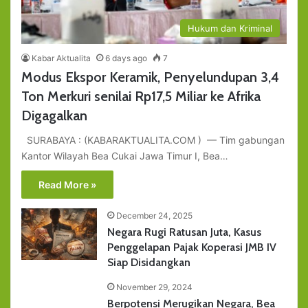
Hukum dan Kriminal
Kabar Aktualita
6 days ago
7
Modus Ekspor Keramik, Penyelundupan 3,4
Ton Merkuri senilai Rp17,5 Miliar ke Afrika
Digagalkan
SURABAYA : (KABARAKTUALITA.COM ) — Tim gabungan
Kantor Wilayah Bea Cukai Jawa Timur I, Bea…
Read More »
December 24, 2025
Negara Rugi Ratusan Juta, Kasus
Penggelapan Pajak Koperasi JMB IV
Siap Disidangkan
November 29, 2024
Berpotensi Merugikan Negara, Bea