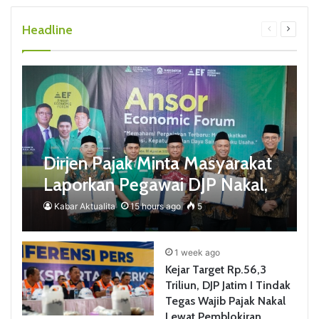
Headline
Previous
Next
page
page
Dirjen Pajak Minta Masyarakat
Laporkan Pegawai DJP Nakal,
Tindak Tegas Penyalahgunaan
Kabar Aktualita
15 hours ago
5
Wewenang
1 week ago
Kejar Target Rp.56,3
Triliun, DJP Jatim I Tindak
Tegas Wajib Pajak Nakal
Lewat Pemblokiran