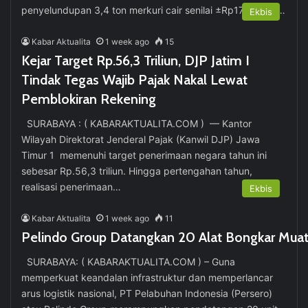
penyelundupan 3,4 ton merkuri cair senilai ±Rp17,5 miliar…
Ekbis
Kabar Aktualita
1 week ago
15
Kejar Target Rp.56,3 Triliun, DJP Jatim I
Tindak Tegas Wajib Pajak Nakal Lewat
Pemblokiran Rekening
SURABAYA : ( KABARAKTUALITA.COM ) — Kantor
Wilayah Direktorat Jenderal Pajak (Kanwil DJP) Jawa
Timur 1 memenuhi target penerimaan negara tahun ini
sebesar Rp.56,3 triliun. Hingga pertengahan tahun,
realisasi penerimaan…
Ekbis
Kabar Aktualita
1 week ago
11
Pelindo Group Datangkan 20 Alat Bongkar Mua
SURABAYA: ( KABARAKTUALITA.COM ) – Guna
memperkuat keandalan infrastruktur dan memperlancar
arus logistik nasional, PT Pelabuhan Indonesia (Persero)