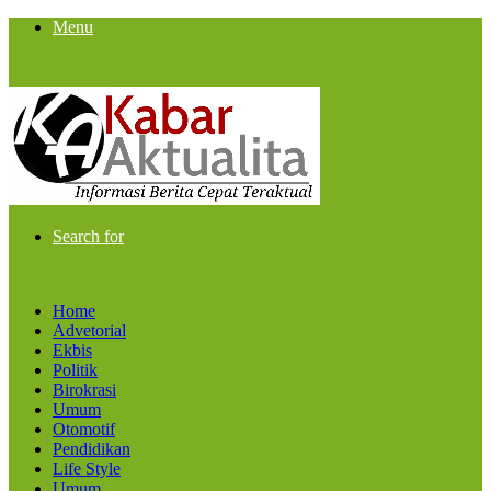
Menu
Search for
Home
Advetorial
Ekbis
Politik
Birokrasi
Umum
Otomotif
Pendidikan
Life Style
Umum