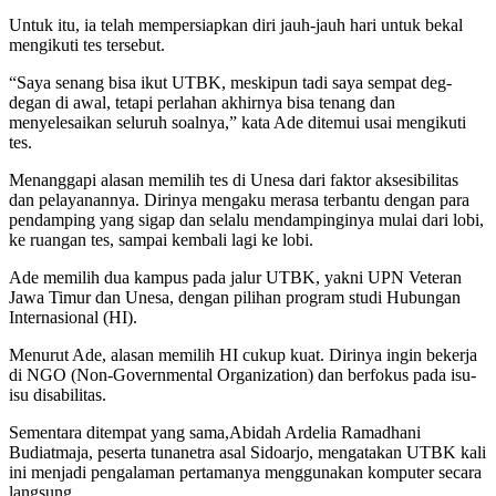
Untuk itu, ia telah mempersiapkan diri jauh-jauh hari untuk bekal
mengikuti tes tersebut.
“Saya senang bisa ikut UTBK, meskipun tadi saya sempat deg-
degan di awal, tetapi perlahan akhirnya bisa tenang dan
menyelesaikan seluruh soalnya,” kata Ade ditemui usai mengikuti
tes.
Menanggapi alasan memilih tes di Unesa dari faktor aksesibilitas
dan pelayanannya. Dirinya mengaku merasa terbantu dengan para
pendamping yang sigap dan selalu mendampinginya mulai dari lobi,
ke ruangan tes, sampai kembali lagi ke lobi.
Ade memilih dua kampus pada jalur UTBK, yakni UPN Veteran
Jawa Timur dan Unesa, dengan pilihan program studi Hubungan
Internasional (HI).
Menurut Ade, alasan memilih HI cukup kuat. Dirinya ingin bekerja
di NGO (Non-Governmental Organization) dan berfokus pada isu-
isu disabilitas.
Sementara ditempat yang sama,Abidah Ardelia Ramadhani
Budiatmaja, peserta tunanetra asal Sidoarjo, mengatakan UTBK kali
ini menjadi pengalaman pertamanya menggunakan komputer secara
langsung.