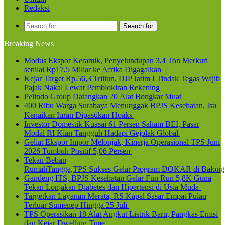
Redaksi
Search for
Breaking News
Modus Ekspor Keramik, Penyelundupan 3,4 Ton Merkuri
senilai Rp17,5 Miliar ke Afrika Digagalkan
Kejar Target Rp.56,3 Triliun, DJP Jatim I Tindak Tegas Wajib
Pajak Nakal Lewat Pemblokiran Rekening
Pelindo Group Datangkan 20 Alat Bongkar Muat
400 Ribu Warga Surabaya Menunggak BPJS Kesehatan, Isu
Kenaikan Iuran Dipastikan Hoaks
Investor Domestik Kuasai 61 Persen Saham BEI, Pasar
Modal RI Kian Tangguh Hadapi Gejolak Global
Geliat Ekspor Impor Melonjak, Kinerja Operasional TPS Juni
2026 Tumbuh Positif 5,06 Persen
Tekan Beban
RumahTangga,TPS Sukses Gelar Program DOKAR di Balong
Gandeng ITS, BPJS Kesehatan Gelar Fun Run 5,8K Guna
Tekan Lonjakan Diabetes dan Hipertensi di Usia Muda
Targetkan Layanan Merata, RS Kapal Sasar Empat Pulau
Terluar Sumenep Hingga 25 Juli
TPS Operasikan 18 Alat Angkut Listrik Baru, Pangkas Emisi
dan Kejar Dwelling Time