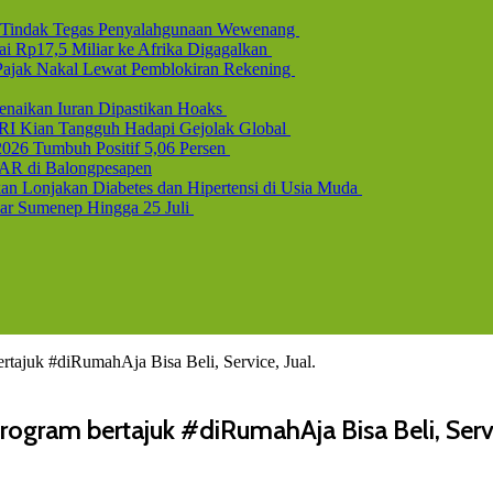
l, Tindak Tegas Penyalahgunaan Wewenang
i Rp17,5 Miliar ke Afrika Digagalkan
b Pajak Nakal Lewat Pemblokiran Rekening
naikan Iuran Dipastikan Hoaks
 RI Kian Tangguh Hadapi Gejolak Global
2026 Tumbuh Positif 5,06 Persen
AR di Balongpesapen
n Lonjakan Diabetes dan Hipertensi di Usia Muda
uar Sumenep Hingga 25 Juli
tajuk #diRumahAja Bisa Beli, Service, Jual.
ogram bertajuk #diRumahAja Bisa Beli, Servic