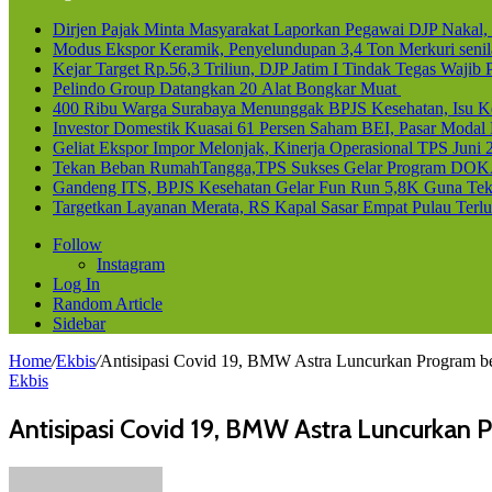
Dirjen Pajak Minta Masyarakat Laporkan Pegawai DJP Naka
Modus Ekspor Keramik, Penyelundupan 3,4 Ton Merkuri senila
Kejar Target Rp.56,3 Triliun, DJP Jatim I Tindak Tegas Waji
Pelindo Group Datangkan 20 Alat Bongkar Muat
400 Ribu Warga Surabaya Menunggak BPJS Kesehatan, Isu Ke
Investor Domestik Kuasai 61 Persen Saham BEI, Pasar Modal
Geliat Ekspor Impor Melonjak, Kinerja Operasional TPS Juni 
Tekan Beban RumahTangga,TPS Sukses Gelar Program DOK
Gandeng ITS, BPJS Kesehatan Gelar Fun Run 5,8K Guna Teka
Targetkan Layanan Merata, RS Kapal Sasar Empat Pulau Terl
Follow
Instagram
Log In
Random Article
Sidebar
Home
/
Ekbis
/
Antisipasi Covid 19, BMW Astra Luncurkan Program ber
Ekbis
Antisipasi Covid 19, BMW Astra Luncurkan Pr