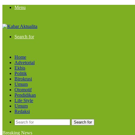
Menu
Search for
Home
Advetorial
Ekbis
Politik
Birokrasi
Umum
Otomotif
Pendidikan
Life Style
Umum
Redaksi
Search for
Breaking News