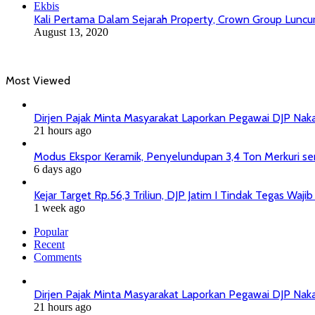
Ekbis
Kali Pertama Dalam Sejarah Property, Crown Group Luncur
August 13, 2020
Most Viewed
Dirjen Pajak Minta Masyarakat Laporkan Pegawai DJP Na
21 hours ago
Modus Ekspor Keramik, Penyelundupan 3,4 Ton Merkuri senil
6 days ago
Kejar Target Rp.56,3 Triliun, DJP Jatim I Tindak Tegas Wa
1 week ago
Popular
Recent
Comments
Dirjen Pajak Minta Masyarakat Laporkan Pegawai DJP Na
21 hours ago