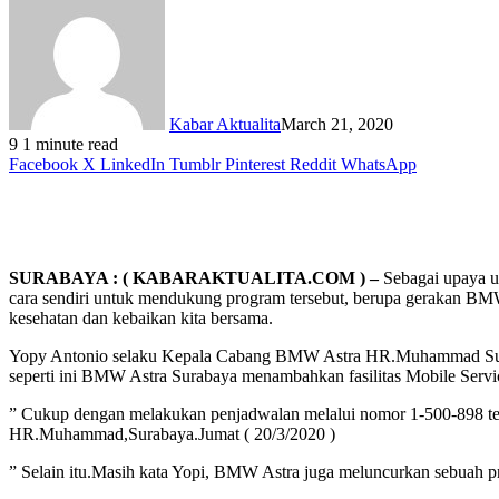
Kabar Aktualita
March 21, 2020
9
1 minute read
Facebook
X
LinkedIn
Tumblr
Pinterest
Reddit
WhatsApp
SURABAYA : ( KABARAKTUALITA.COM ) –
Sebagai upaya u
cara sendiri untuk mendukung program tersebut, berupa gerakan BM
kesehatan dan kebaikan kita bersama.
Yopy Antonio selaku Kepala Cabang BMW Astra HR.Muhammad Suraba
seperti ini BMW Astra Surabaya menambahkan fasilitas Mobile Ser
” Cukup dengan melakukan penjadwalan melalui nomor 1-500-898 tek
HR.Muhammad,Surabaya.Jumat ( 20/3/2020 )
” Selain itu.Masih kata Yopi, BMW Astra juga meluncurkan sebuah 