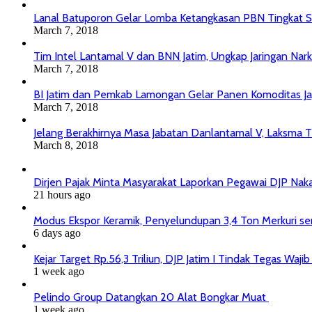
Lanal Batuporon Gelar Lomba Ketangkasan PBN Tingkat
March 7, 2018
Tim Intel Lantamal V dan BNN Jatim, Ungkap Jaringan Nar
March 7, 2018
BI Jatim dan Pemkab Lamongan Gelar Panen Komoditas J
March 7, 2018
Jelang Berakhirnya Masa Jabatan Danlantamal V, Laksma T
March 8, 2018
Dirjen Pajak Minta Masyarakat Laporkan Pegawai DJP Na
21 hours ago
Modus Ekspor Keramik, Penyelundupan 3,4 Ton Merkuri senil
6 days ago
Kejar Target Rp.56,3 Triliun, DJP Jatim I Tindak Tegas Wa
1 week ago
Pelindo Group Datangkan 20 Alat Bongkar Muat
1 week ago