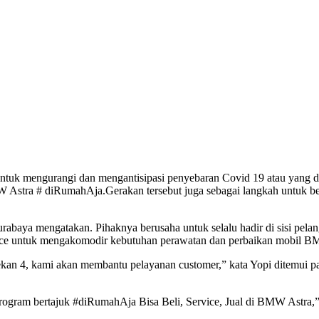
ntuk mengurangi dan mengantisipasi penyebaran Covid 19 atau yang d
W Astra # diRumahAja.Gerakan tersebut juga sebagai langkah untuk b
ya mengatakan. Pihaknya berusaha untuk selalu hadir di sisi pela
vice untuk mengakomodir kebutuhan perawatan dan perbaikan mobil 
an 4, kami akan membantu pelayanan customer,” kata Yopi ditemui p
program bertajuk #diRumahAja Bisa Beli, Service, Jual di BMW Astra