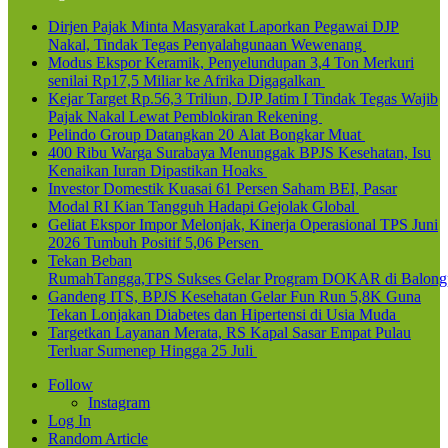
Dirjen Pajak Minta Masyarakat Laporkan Pegawai DJP
Nakal, Tindak Tegas Penyalahgunaan Wewenang
Modus Ekspor Keramik, Penyelundupan 3,4 Ton Merkuri
senilai Rp17,5 Miliar ke Afrika Digagalkan
Kejar Target Rp.56,3 Triliun, DJP Jatim I Tindak Tegas Wajib
Pajak Nakal Lewat Pemblokiran Rekening
Pelindo Group Datangkan 20 Alat Bongkar Muat
400 Ribu Warga Surabaya Menunggak BPJS Kesehatan, Isu
Kenaikan Iuran Dipastikan Hoaks
Investor Domestik Kuasai 61 Persen Saham BEI, Pasar
Modal RI Kian Tangguh Hadapi Gejolak Global
Geliat Ekspor Impor Melonjak, Kinerja Operasional TPS Juni
2026 Tumbuh Positif 5,06 Persen
Tekan Beban
RumahTangga,TPS Sukses Gelar Program DOKAR di Balong
Gandeng ITS, BPJS Kesehatan Gelar Fun Run 5,8K Guna
Tekan Lonjakan Diabetes dan Hipertensi di Usia Muda
Targetkan Layanan Merata, RS Kapal Sasar Empat Pulau
Terluar Sumenep Hingga 25 Juli
Follow
Instagram
Log In
Random Article