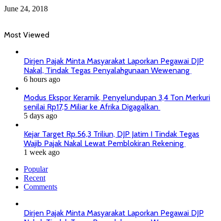
June 24, 2018
Most Viewed
Dirjen Pajak Minta Masyarakat Laporkan Pegawai DJP
Nakal, Tindak Tegas Penyalahgunaan Wewenang
6 hours ago
Modus Ekspor Keramik, Penyelundupan 3,4 Ton Merkuri
senilai Rp17,5 Miliar ke Afrika Digagalkan
5 days ago
Kejar Target Rp.56,3 Triliun, DJP Jatim I Tindak Tegas
Wajib Pajak Nakal Lewat Pemblokiran Rekening
1 week ago
Popular
Recent
Comments
Dirjen Pajak Minta Masyarakat Laporkan Pegawai DJP