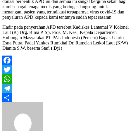
donasi berbentuk APD ini dan semua itu sangat berguna sekali bagi
kami sebagai tenaga medis yang bertugas langsung untuk
menangani pasien yang terindikasi terpaparnya virus covid-19 dan
penyaluran APD kepada kami tentunya sudah tepat sasaran.
Hadir pada penyerahan APD tersebut Kadiskes Lantamal V Kolonel
Laut (K) Drg. Bima P. Sp. Pros. M. Kes., Kepala Departemen
Hubungan Masyarakat PT PAL Indonesia (Persero) Bapak Utario
Esna Putra, Padal Yankes Rumkital Dr. Ramelan Letkol Laut (K/W)
Dianita S.W. beserta Staf
. ( Dji )
Facebook
Twitter
WhatsApp
Telegram
Share