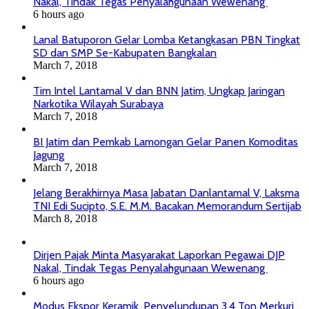
Nakal, Tindak Tegas Penyalahgunaan Wewenang
6 hours ago
Lanal Batuporon Gelar Lomba Ketangkasan PBN Tingkat
SD dan SMP Se-Kabupaten Bangkalan
March 7, 2018
Tim Intel Lantamal V dan BNN Jatim, Ungkap Jaringan
Narkotika Wilayah Surabaya
March 7, 2018
BI Jatim dan Pemkab Lamongan Gelar Panen Komoditas
Jagung
March 7, 2018
Jelang Berakhirnya Masa Jabatan Danlantamal V, Laksma
TNI Edi Sucipto, S.E. M.M. Bacakan Memorandum Sertijab
March 8, 2018
Dirjen Pajak Minta Masyarakat Laporkan Pegawai DJP
Nakal, Tindak Tegas Penyalahgunaan Wewenang
6 hours ago
Modus Ekspor Keramik, Penyelundupan 3,4 Ton Merkuri