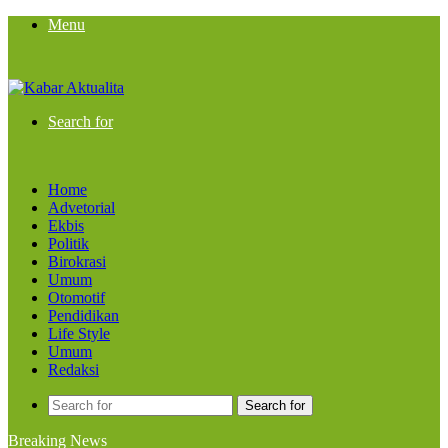
Menu
Search for
Home
Advetorial
Ekbis
Politik
Birokrasi
Umum
Otomotif
Pendidikan
Life Style
Umum
Redaksi
Search for
Breaking News