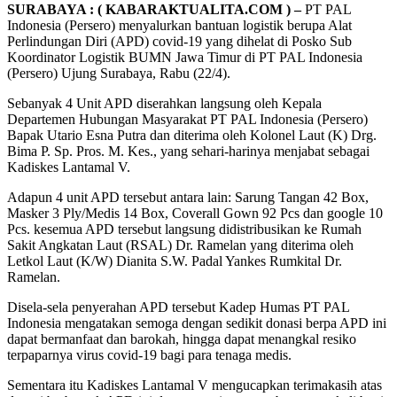
SURABAYA : ( KABARAKTUALITA.COM ) –
PT PAL
Indonesia (Persero) menyalurkan bantuan logistik berupa Alat
Perlindungan Diri (APD) covid-19 yang dihelat di Posko Sub
Koordinator Logistik BUMN Jawa Timur di PT PAL Indonesia
(Persero) Ujung Surabaya, Rabu (22/4).
Sebanyak 4 Unit APD diserahkan langsung oleh Kepala
Departemen Hubungan Masyarakat PT PAL Indonesia (Persero)
Bapak Utario Esna Putra dan diterima oleh Kolonel Laut (K) Drg.
Bima P. Sp. Pros. M. Kes., yang sehari-harinya menjabat sebagai
Kadiskes Lantamal V.
Adapun 4 unit APD tersebut antara lain: Sarung Tangan 42 Box,
Masker 3 Ply/Medis 14 Box, Coverall Gown 92 Pcs dan google 10
Pcs. kesemua APD tersebut langsung didistribusikan ke Rumah
Sakit Angkatan Laut (RSAL) Dr. Ramelan yang diterima oleh
Letkol Laut (K/W) Dianita S.W. Padal Yankes Rumkital Dr.
Ramelan.
Disela-sela penyerahan APD tersebut Kadep Humas PT PAL
Indonesia mengatakan semoga dengan sedikit donasi berpa APD ini
dapat bermanfaat dan barokah, hingga dapat menangkal resiko
terpaparnya virus covid-19 bagi para tenaga medis.
Sementara itu Kadiskes Lantamal V mengucapkan terimakasih atas