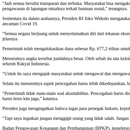
“Jadi semua bersifat transparan dan terbuka. Masyarakat bisa menga
pengawasan di lapangan misalnya terkait bantuan sosial,” terangnya.
Sementara itu dalam arahannya, Presiden RI Joko Widodo mengatakan 
ancaman Covid 19.
“Semua negara berjuang untuk menyelamatkan diri dari tekanan ekonomi
jelasnya.
Pemerintah telah mengalokasikan dana sebesar Rp. 677,2 triliun unt
Menurutnya angka tersebut jumlahnya besar. Oleh sebab itu tata kelo
seluruh Rakyat Indonesia.
“Untuk itu saya mengajak masyarakat untuk mengawal dan mengawasi
Selain itu menurutnya aspek pencegahan harus lebih dikedepankan, ha
“Pemerintah tidak main-main soal akuntabilitas. Pencegahan harus di
harus terus kita jaga,” katanya.
Presiden juga mengingatkan bahwa tugas para penegak hukum, kepo
“Tapi saya ingatkan jangan menggigit orang yang tidak salah. Janga
Badan Pengawasan Keuangan dan Pembangunan (BPKP), inspektorat da