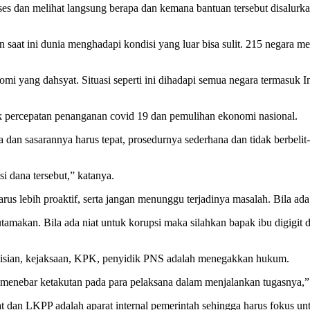
kses dan melihat langsung berapa dan kemana bantuan tersebut disalur
saat ini dunia menghadapi kondisi yang luar bisa sulit. 215 negara 
 yang dahsyat. Situasi seperti ini dihadapi semua negara termasuk Ind
uk percepatan penanganan covid 19 dan pemulihan ekonomi nasional.
la dan sasarannya harus tepat, prosedurnya sederhana dan tidak berbel
 dana tersebut,” katanya.
rus lebih proaktif, serta jangan menunggu terjadinya masalah. Bila ada
utamakan. Bila ada niat untuk korupsi maka silahkan bapak ibu digigi
lisian, kejaksaan, KPK, penyidik PNS adalah menegakkan hukum.
n menebar ketakutan pada para pelaksana dalam menjalankan tugasnya,
n LKPP adalah aparat internal pemerintah sehingga harus fokus untu