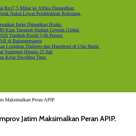
i Rp17,5 Miliar ke Afrika Digagalkan
b Pajak Nakal Lewat Pemblokiran Rekening
naikan Iuran Dipastikan Hoaks
 RI Kian Tangguh Hadapi Gejolak Global
2026 Tumbuh Positif 5,06 Persen
AR di Balongpesapen
n Lonjakan Diabetes dan Hipertensi di Usia Muda
uar Sumenep Hingga 25 Juli
dan Kejar Dwelling Time
im Maksimalkan Peran APIP.
mprov Jatim Maksimalkan Peran APIP.