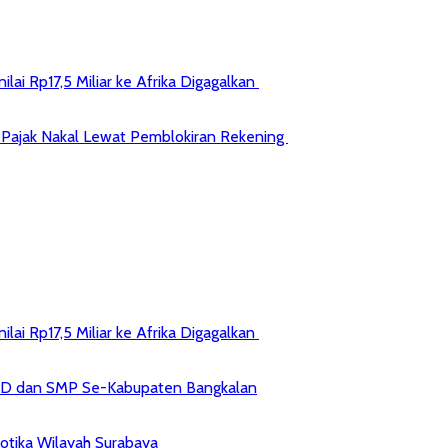
ai Rp17,5 Miliar ke Afrika Digagalkan
jib Pajak Nakal Lewat Pemblokiran Rekening
ai Rp17,5 Miliar ke Afrika Digagalkan
 SD dan SMP Se-Kabupaten Bangkalan
kotika Wilayah Surabaya