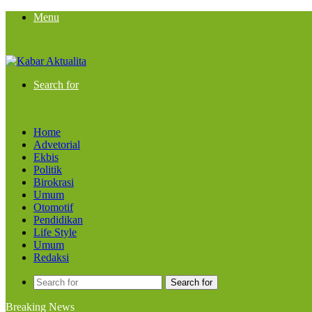
Menu
Search for
Home
Advetorial
Ekbis
Politik
Birokrasi
Umum
Otomotif
Pendidikan
Life Style
Umum
Redaksi
Search for
Breaking News