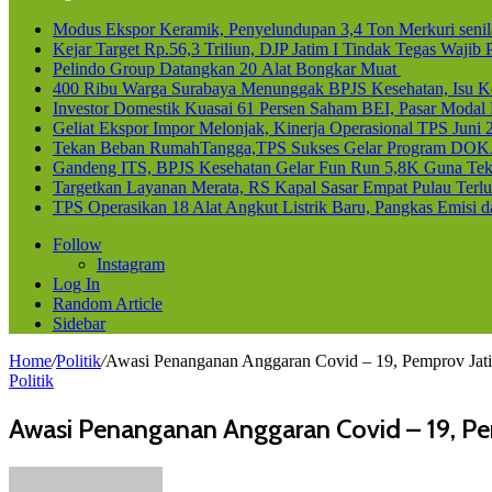
Modus Ekspor Keramik, Penyelundupan 3,4 Ton Merkuri senila
Kejar Target Rp.56,3 Triliun, DJP Jatim I Tindak Tegas Waji
Pelindo Group Datangkan 20 Alat Bongkar Muat
400 Ribu Warga Surabaya Menunggak BPJS Kesehatan, Isu Ke
Investor Domestik Kuasai 61 Persen Saham BEI, Pasar Modal
Geliat Ekspor Impor Melonjak, Kinerja Operasional TPS Juni 
Tekan Beban RumahTangga,TPS Sukses Gelar Program DOK
Gandeng ITS, BPJS Kesehatan Gelar Fun Run 5,8K Guna Teka
Targetkan Layanan Merata, RS Kapal Sasar Empat Pulau Terl
TPS Operasikan 18 Alat Angkut Listrik Baru, Pangkas Emisi 
Follow
Instagram
Log In
Random Article
Sidebar
Home
/
Politik
/
Awasi Penanganan Anggaran Covid – 19, Pemprov Jat
Politik
Awasi Penanganan Anggaran Covid – 19, Pe