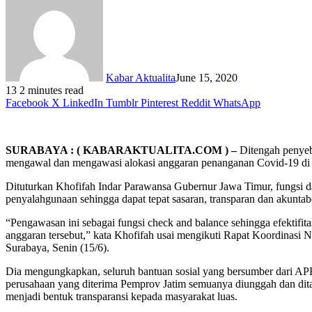
Kabar Aktualita
June 15, 2020
13
2 minutes read
Facebook
X
LinkedIn
Tumblr
Pinterest
Reddit
WhatsApp
SURABAYA : ( KABARAKTUALITA.COM ) –
Ditengah penyeba
mengawal dan mengawasi alokasi anggaran penanganan Covid-19 di 
Dituturkan Khofifah Indar Parawansa Gubernur Jawa Timur, fungsi d
penyalahgunaan sehingga dapat tepat sasaran, transparan dan akuntab
“Pengawasan ini sebagai fungsi check and balance sehingga efektifi
anggaran tersebut,” kata Khofifah usai mengikuti Rapat Koordinasi 
Surabaya, Senin (15/6).
Dia mengungkapkan, seluruh bantuan sosial yang bersumber dari AP
perusahaan yang diterima Pemprov Jatim semuanya diunggah dan ditamp
menjadi bentuk transparansi kepada masyarakat luas.