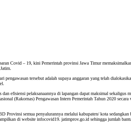
ran Covid – 19, kini Pemerintah provinsi Jawa Timur memaksimalkan 
Jatim.
ari pengawasan tersebut adalah supaya anggaran yang telah dialokas
el.
tas dan efisiensi pelaksanaannya di lapangan dapat maksimal sekaligu
Nasional (Rakornas) Pengawasan Intern Pemerintah Tahun 2020 secara 
BD Provinsi semua penyalurannya melalui kabupaten/ kota sedangkan 
ilkan di website infocovid19. jatimprov.go.id sehingga jumlah bantua