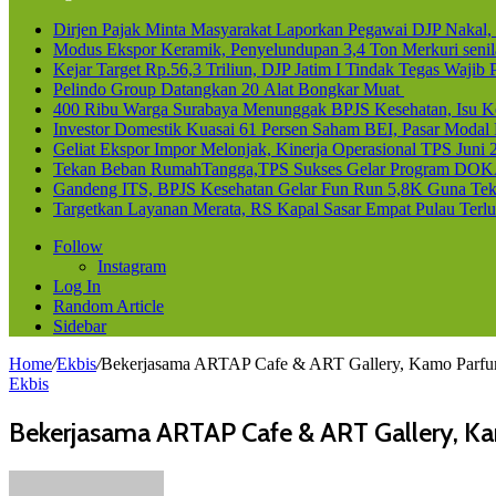
Dirjen Pajak Minta Masyarakat Laporkan Pegawai DJP Naka
Modus Ekspor Keramik, Penyelundupan 3,4 Ton Merkuri senila
Kejar Target Rp.56,3 Triliun, DJP Jatim I Tindak Tegas Waji
Pelindo Group Datangkan 20 Alat Bongkar Muat
400 Ribu Warga Surabaya Menunggak BPJS Kesehatan, Isu Ke
Investor Domestik Kuasai 61 Persen Saham BEI, Pasar Modal
Geliat Ekspor Impor Melonjak, Kinerja Operasional TPS Juni 
Tekan Beban RumahTangga,TPS Sukses Gelar Program DOK
Gandeng ITS, BPJS Kesehatan Gelar Fun Run 5,8K Guna Teka
Targetkan Layanan Merata, RS Kapal Sasar Empat Pulau Terl
Follow
Instagram
Log In
Random Article
Sidebar
Home
/
Ekbis
/
Bekerjasama ARTAP Cafe & ART Gallery, Kamo Parfume
Ekbis
Bekerjasama ARTAP Cafe & ART Gallery, Ka