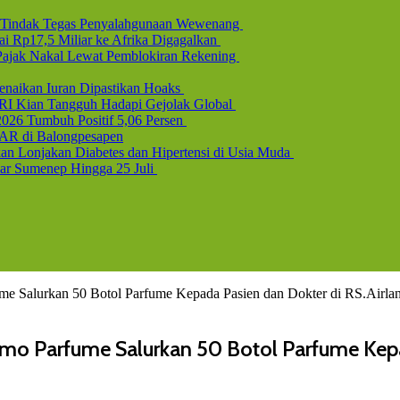
l, Tindak Tegas Penyalahgunaan Wewenang
i Rp17,5 Miliar ke Afrika Digagalkan
b Pajak Nakal Lewat Pemblokiran Rekening
naikan Iuran Dipastikan Hoaks
 RI Kian Tangguh Hadapi Gejolak Global
2026 Tumbuh Positif 5,06 Persen
AR di Balongpesapen
n Lonjakan Diabetes dan Hipertensi di Usia Muda
uar Sumenep Hingga 25 Juli
 Salurkan 50 Botol Parfume Kepada Pasien dan Dokter di RS.Airla
mo Parfume Salurkan 50 Botol Parfume Kepad