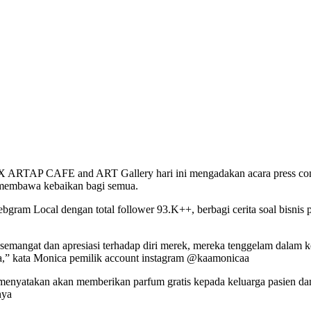
ARTAP CAFE and ART Gallery hari ini mengadakan acara press confer
 membawa kebaikan bagi semua.
bgram Local dengan total follower 93.K++, berbagi cerita soal bisnis
emangat dan apresiasi terhadap diri merek, mereka tenggelam dalam ke
a,” kata Monica pemilik account instagram @kaamonicaa
nyatakan akan memberikan parfum gratis kepada keluarga pasien dan 
nya