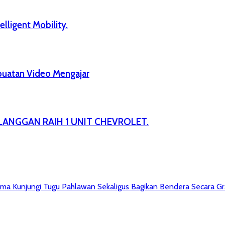
lligent Mobility.
mbuatan Video Mengajar
LANGGAN RAIH 1 UNIT CHEVROLET.
a Kunjungi Tugu Pahlawan Sekaligus Bagikan Bendera Secara Gr