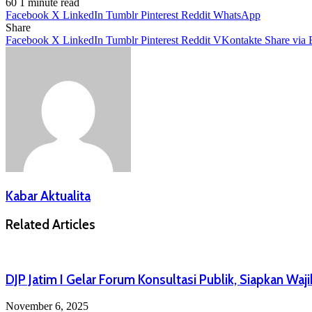
60
1 minute read
Facebook
X
LinkedIn
Tumblr
Pinterest
Reddit
WhatsApp
Share
Facebook
X
LinkedIn
Tumblr
Pinterest
Reddit
VKontakte
Share via 
Kabar Aktualita
Related Articles
DJP Jatim I Gelar Forum Konsultasi Publik, Siapkan Waj
November 6, 2025