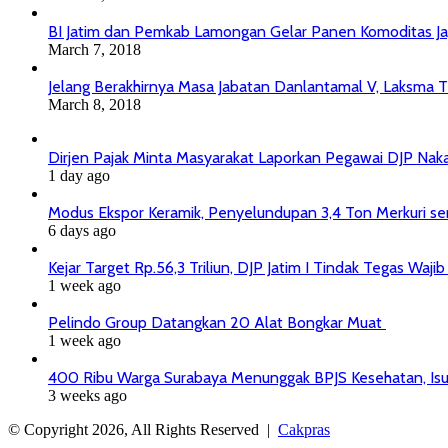
BI Jatim dan Pemkab Lamongan Gelar Panen Komoditas J
March 7, 2018
Jelang Berakhirnya Masa Jabatan Danlantamal V, Laksma T
March 8, 2018
Dirjen Pajak Minta Masyarakat Laporkan Pegawai DJP Na
1 day ago
Modus Ekspor Keramik, Penyelundupan 3,4 Ton Merkuri senil
6 days ago
Kejar Target Rp.56,3 Triliun, DJP Jatim I Tindak Tegas Wa
1 week ago
Pelindo Group Datangkan 20 Alat Bongkar Muat
1 week ago
400 Ribu Warga Surabaya Menunggak BPJS Kesehatan, Isu
3 weeks ago
© Copyright 2026, All Rights Reserved |
Cakpras