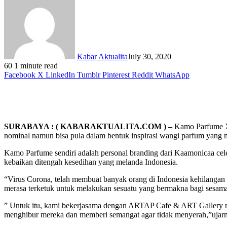
Kabar Aktualita
July 30, 2020
60
1 minute read
Facebook
X
LinkedIn
Tumblr
Pinterest
Reddit
WhatsApp
SURABAYA : ( KABARAKTUALITA.COM ) –
Kamo Parfume X 
nominal namun bisa pula dalam bentuk inspirasi wangi parfum yang
Kamo Parfume sendiri adalah personal branding dari Kaamonicaa cele
kebaikan ditengah kesedihan yang melanda Indonesia.
“Virus Corona, telah membuat banyak orang di Indonesia kehilangan s
merasa terketuk untuk melakukan sesuatu yang bermakna bagi sesam
” Untuk itu, kami bekerjasama dengan ARTAP Cafe & ART Gallery me
menghibur mereka dan memberi semangat agar tidak menyerah,”ujar