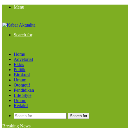
Menu
Search for
Home
Advetorial
Ekbis
Politik
Birokrasi
Umum
Otomotif
Pendidikan
Life Style
Umum
Redaksi
Search for
Breaking News