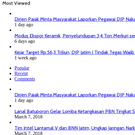
Most Viewed
Dirjen Pajak Minta Masyarakat Laporkan Pegawai DJP Na
1 day ago
Modus Ekspor Keramik, Penyelundupan 3,4 Ton Merkuri senil
6 days ago
Kejar Target Rp.56,3 Triliun, DJP Jatim I Tindak Tegas Wa
1 week ago
Popular
Recent
Comments
Dirjen Pajak Minta Masyarakat Laporkan Pegawai DJP Na
1 day ago
Lanal Batuporon Gelar Lomba Ketangkasan PBN Tingkat
March 7, 2018
Tim Intel Lantamal V dan BNN Jatim, Ungkap Jaringan Nar
March 7, 2018