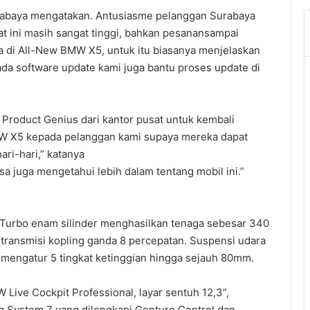
abaya mengatakan. Antusiasme pelanggan Surabaya
aat ini masih sangat tinggi, bahkan pesanansampai
da di All-New BMW X5, untuk itu biasanya menjelaskan
ada software update kami juga bantu proses update di
Product Genius dari kantor pusat untuk kembali
BMW X5 kepada pelanggan kami supaya mereka dapat
ri-hari,” katanya
isa juga mengetahui lebih dalam tentang mobil ini.”
 Turbo enam silinder menghasilkan tenaga sebesar 340
 transmisi kopling ganda 8 percepatan. Suspensi udara
 mengatur 5 tingkat ketinggian hingga sejauh 80mm.
W Live Cockpit Professional, layar sentuh 12,3”,
ng System 7 yang dilengkapi Genture Control dan