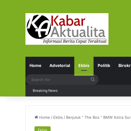
Home
Advetorial
Ekbis
Politik
Birokr
Search
for
Breaking News
Home
/
Ekbis
/
Berjuluk ” The Bos ” BMW Astra Sur
Ekbis