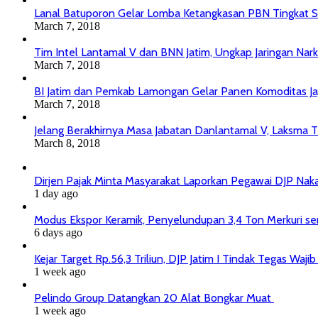
Lanal Batuporon Gelar Lomba Ketangkasan PBN Tingkat
March 7, 2018
Tim Intel Lantamal V dan BNN Jatim, Ungkap Jaringan Nar
March 7, 2018
BI Jatim dan Pemkab Lamongan Gelar Panen Komoditas J
March 7, 2018
Jelang Berakhirnya Masa Jabatan Danlantamal V, Laksma T
March 8, 2018
Dirjen Pajak Minta Masyarakat Laporkan Pegawai DJP Na
1 day ago
Modus Ekspor Keramik, Penyelundupan 3,4 Ton Merkuri senil
6 days ago
Kejar Target Rp.56,3 Triliun, DJP Jatim I Tindak Tegas Wa
1 week ago
Pelindo Group Datangkan 20 Alat Bongkar Muat
1 week ago