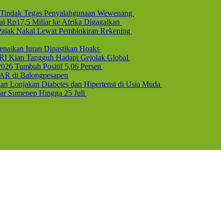
l, Tindak Tegas Penyalahgunaan Wewenang
i Rp17,5 Miliar ke Afrika Digagalkan
b Pajak Nakal Lewat Pemblokiran Rekening
naikan Iuran Dipastikan Hoaks
 RI Kian Tangguh Hadapi Gejolak Global
2026 Tumbuh Positif 5,06 Persen
AR di Balongpesapen
n Lonjakan Diabetes dan Hipertensi di Usia Muda
uar Sumenep Hingga 25 Juli