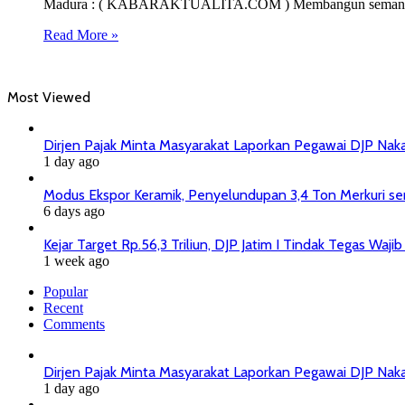
Madura : ( KABARAKTUALITA.COM ) Membangun semangat gener
Read More »
Most Viewed
Dirjen Pajak Minta Masyarakat Laporkan Pegawai DJP Na
1 day ago
Modus Ekspor Keramik, Penyelundupan 3,4 Ton Merkuri senil
6 days ago
Kejar Target Rp.56,3 Triliun, DJP Jatim I Tindak Tegas Wa
1 week ago
Popular
Recent
Comments
Dirjen Pajak Minta Masyarakat Laporkan Pegawai DJP Na
1 day ago