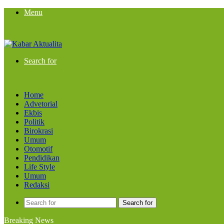
Menu
Search for
Home
Advetorial
Ekbis
Politik
Birokrasi
Umum
Otomotif
Pendidikan
Life Style
Umum
Redaksi
Search for
Breaking News