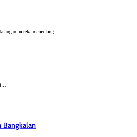
datangan mereka menentang…
NN…
n Bangkalan