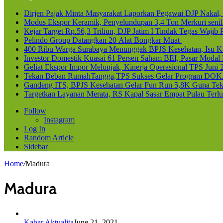
Dirjen Pajak Minta Masyarakat Laporkan Pegawai DJP Naka
Modus Ekspor Keramik, Penyelundupan 3,4 Ton Merkuri senila
Kejar Target Rp.56,3 Triliun, DJP Jatim I Tindak Tegas Waji
Pelindo Group Datangkan 20 Alat Bongkar Muat
400 Ribu Warga Surabaya Menunggak BPJS Kesehatan, Isu Ke
Investor Domestik Kuasai 61 Persen Saham BEI, Pasar Modal
Geliat Ekspor Impor Melonjak, Kinerja Operasional TPS Juni 
Tekan Beban RumahTangga,TPS Sukses Gelar Program DOK
Gandeng ITS, BPJS Kesehatan Gelar Fun Run 5,8K Guna Teka
Targetkan Layanan Merata, RS Kapal Sasar Empat Pulau Terl
Follow
Instagram
Log In
Random Article
Sidebar
Home
/
Madura
Madura
Kabar Aktualita
June 21, 2021