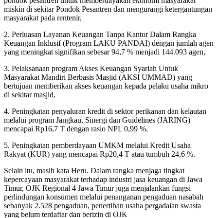
pondok pesantren untuk memberdayakan ekonomi masyarakat
miskin di sekitar Pondok Pesantren dan mengurangi ketergantungan
masyarakat pada rentenir,
2. Perluasan Layanan Keuangan Tanpa Kantor Dalam Rangka
Keuangan Inklusif (Program LAKU PANDAI) dengan jumlah agen
yang meningkat signifikan sebesar 94,7 % menjadi 144.093 agen,
3. Pelaksanaan program Akses Keuangan Syariah Untuk
Masyarakat Mandiri Berbasis Masjid (AKSI UMMAD) yang
bertujuan memberikan akses keuangan kepada pelaku usaha mikro
di sekitar masjid,
4. Peningkatan penyaluran kredit di sektor perikanan dan kelautan
melalui program Jangkau, Sinergi dan Guidelines (JARING)
mencapai Rp16,7 T dengan rasio NPL 0,99 %,
5. Peningkatan pemberdayaan UMKM melalui Kredit Usaha
Rakyat (KUR) yang mencapai Rp20,4 T atau tumbuh 24,6 %.
Selain itu, masih kata Heru. Dalam rangka menjaga tingkat
kepercayaan masyarakat terhadap industri jasa keuangan di Jawa
Timur, OJK Regional 4 Jawa Timur juga menjalankan fungsi
perlindungan konsumen melalui penanganan pengaduan nasabah
sebanyak 2.528 pengaduan, penertiban usaha pergadaian swasta
yang belum terdaftar dan berizin di OJK