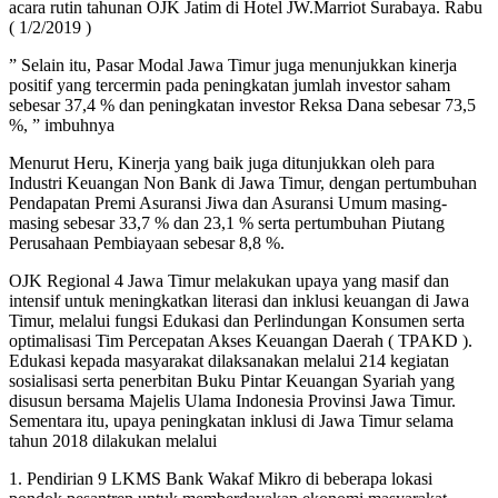
acara rutin tahunan OJK Jatim di Hotel JW.Marriot Surabaya. Rabu
( 1/2/2019 )
” Selain itu, Pasar Modal Jawa Timur juga menunjukkan kinerja
positif yang tercermin pada peningkatan jumlah investor saham
sebesar 37,4 % dan peningkatan investor Reksa Dana sebesar 73,5
%, ” imbuhnya
Menurut Heru, Kinerja yang baik juga ditunjukkan oleh para
Industri Keuangan Non Bank di Jawa Timur, dengan pertumbuhan
Pendapatan Premi Asuransi Jiwa dan Asuransi Umum masing-
masing sebesar 33,7 % dan 23,1 % serta pertumbuhan Piutang
Perusahaan Pembiayaan sebesar 8,8 %.
OJK Regional 4 Jawa Timur melakukan upaya yang masif dan
intensif untuk meningkatkan literasi dan inklusi keuangan di Jawa
Timur, melalui fungsi Edukasi dan Perlindungan Konsumen serta
optimalisasi Tim Percepatan Akses Keuangan Daerah ( TPAKD ).
Edukasi kepada masyarakat dilaksanakan melalui 214 kegiatan
sosialisasi serta penerbitan Buku Pintar Keuangan Syariah yang
disusun bersama Majelis Ulama Indonesia Provinsi Jawa Timur.
Sementara itu, upaya peningkatan inklusi di Jawa Timur selama
tahun 2018 dilakukan melalui
1. Pendirian 9 LKMS Bank Wakaf Mikro di beberapa lokasi