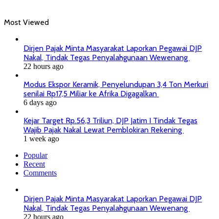
Most Viewed
Dirjen Pajak Minta Masyarakat Laporkan Pegawai DJP
Nakal, Tindak Tegas Penyalahgunaan Wewenang
22 hours ago
Modus Ekspor Keramik, Penyelundupan 3,4 Ton Merkuri
senilai Rp17,5 Miliar ke Afrika Digagalkan
6 days ago
Kejar Target Rp.56,3 Triliun, DJP Jatim I Tindak Tegas
Wajib Pajak Nakal Lewat Pemblokiran Rekening
1 week ago
Popular
Recent
Comments
Dirjen Pajak Minta Masyarakat Laporkan Pegawai DJP
Nakal, Tindak Tegas Penyalahgunaan Wewenang
22 hours ago