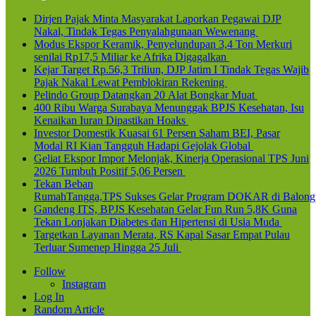
Dirjen Pajak Minta Masyarakat Laporkan Pegawai DJP
Nakal, Tindak Tegas Penyalahgunaan Wewenang
Modus Ekspor Keramik, Penyelundupan 3,4 Ton Merkuri
senilai Rp17,5 Miliar ke Afrika Digagalkan
Kejar Target Rp.56,3 Triliun, DJP Jatim I Tindak Tegas Wajib
Pajak Nakal Lewat Pemblokiran Rekening
Pelindo Group Datangkan 20 Alat Bongkar Muat
400 Ribu Warga Surabaya Menunggak BPJS Kesehatan, Isu
Kenaikan Iuran Dipastikan Hoaks
Investor Domestik Kuasai 61 Persen Saham BEI, Pasar
Modal RI Kian Tangguh Hadapi Gejolak Global
Geliat Ekspor Impor Melonjak, Kinerja Operasional TPS Juni
2026 Tumbuh Positif 5,06 Persen
Tekan Beban
RumahTangga,TPS Sukses Gelar Program DOKAR di Balong
Gandeng ITS, BPJS Kesehatan Gelar Fun Run 5,8K Guna
Tekan Lonjakan Diabetes dan Hipertensi di Usia Muda
Targetkan Layanan Merata, RS Kapal Sasar Empat Pulau
Terluar Sumenep Hingga 25 Juli
Follow
Instagram
Log In
Random Article