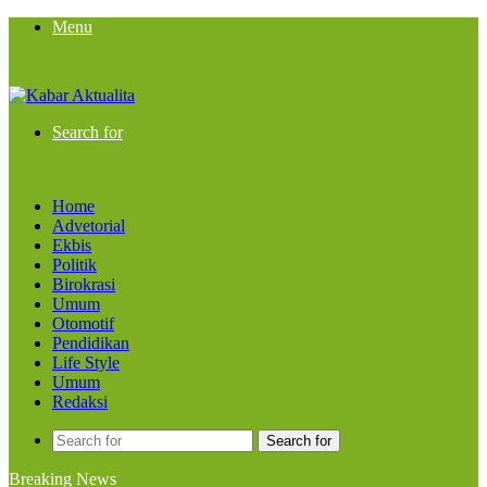
Menu
Search for
Home
Advetorial
Ekbis
Politik
Birokrasi
Umum
Otomotif
Pendidikan
Life Style
Umum
Redaksi
Search for
Breaking News