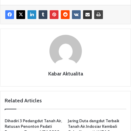
c
itt
at
e
ar
e
er
s
gr
e
b
A
a
o
p
m
o
p
k
Kabar Aktualita
Related Articles
Dihadiri 3 Pedangdut Tanah Air,
Jaring Duta dangdut Terbaik
Ratusan Penonton Padati
Tanah Air.Indosiar Kembali