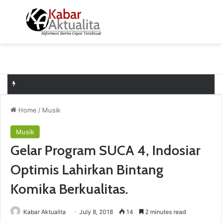
Menu
S
Home
/
Musik
Musik
Gelar Program SUCA 4, Indosiar
Optimis Lahirkan Bintang
Komika Berkualitas.
Kabar Aktualita
July 8, 2018
14
2 minutes read