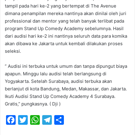
tampil pada hari ke-2 yang bertempat di The Avenue
dimana penampilan mereka nantinya akan dinilai oleh juri
professional dan mentor yang telah banyak terlibat pada
program Stand Up Comedy Academy sebelumnya. Hasil
dari audisi hari ke-2 ini nantinya seluruh data para komika
akan dibawa ke Jakarta untuk kembali dilakukan proses
seleksi.
” Audisi ini terbuka untuk umum dan tanpa dipungut biaya
apapun. Minggu lalu audisi telah berlangsung di
Yogyakarta. Setelah Surabaya, audisi terbuka akan
berlanjut di kota Bandung, Medan, Makassar, dan Jakarta.
Ikuti Audisi Stand Up Comedy Academy 4 Surabaya.
Gratis,” pungkasnya. ( Dji )
F
T
W
T
S
a
w
h
el
h