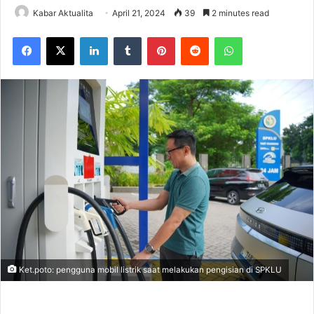
Kabar Aktualita
April 21, 2024
39
2 minutes read
Facebook
X
LinkedIn
Tumblr
Pinterest
Reddit
WhatsApp
Ket.poto: pengguna mobil listrik saat melakukan pengisian di SPKLU