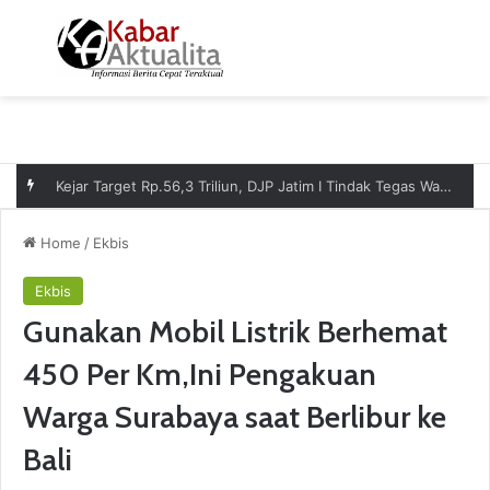
Menu
S
Kejar Target Rp.56,3 Triliun, DJP Jatim I Tindak Tegas Wajib Pajak Nakal Lewat Pemblokiran Rekening
Home
/
Ekbis
Ekbis
Gunakan Mobil Listrik Berhemat
450 Per Km,Ini Pengakuan
Warga Surabaya saat Berlibur ke
Bali