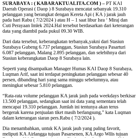
SURABAYA : ( KABARAKTUALITA.COM ) –
PT KAI
Daerah Operasi ( Daop ) 8 Surabaya mencatat sebanyak 19.310
pelanggan yang berangkat dengan Kereta Api ( KA ) jarak jauh
pada hari Rabu ( 7/2/2024 ) atau H – 1 saat libur Isra ‘ Miraj dan
Cuti Perayaan Imlek 2024.Hal tersebut berdasarkan dari keterangan
data yang diambil pada pukul 09.30 WIB.
Dari data tersebut, keberangkatan terbanyak,yakni dari Stasiun
Surabaya Gubeng 6.737 pelanggan, Stasiun Surabaya Pasarturi
6.087 pelanggan, Malang 2.895 pelanggan, dan selebihnya dari
Stasiun keberangkatan Daop 8 Surabaya lain.
Seperti yang disampaikan Manager Humas KAI Daop 8 Surabaya,
Luqman Arif, saat ini terdapat peningkatan pelanggan sebesar 40
persen, dibanding hari yang sama minggu sebelumnya, atau
meningkat sebesar 5.810 pelanggan.
“Rata-rata volume pelanggan KA jarak jauh pada weekdays berkisar
13.500 pelanggan, sedangkan saat ini data yang sementara telah
mencapai 19.310 pelanggan. Jumlah ini tentunya akan terus
bergerak karena penjualan tiket masih berlangsung,” kata Luqman
dalam keterangan siaran pers.Rabu ( 7/2/2024 ).
Dia menambahkan, untuk KA jarak jauh yang paling favorit,
meliputi KA Airlangga tujuan Pasarsenen, KA Argo Wilis tujuan