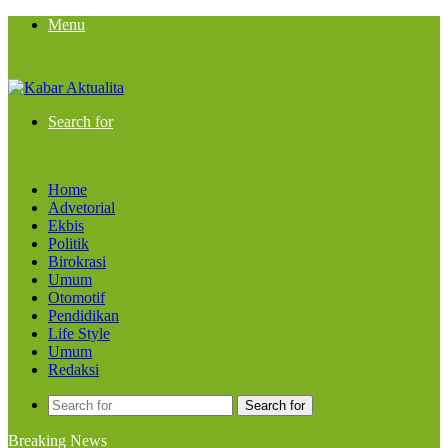
Menu
Search for
Home
Advetorial
Ekbis
Politik
Birokrasi
Umum
Otomotif
Pendidikan
Life Style
Umum
Redaksi
Search for
Breaking News