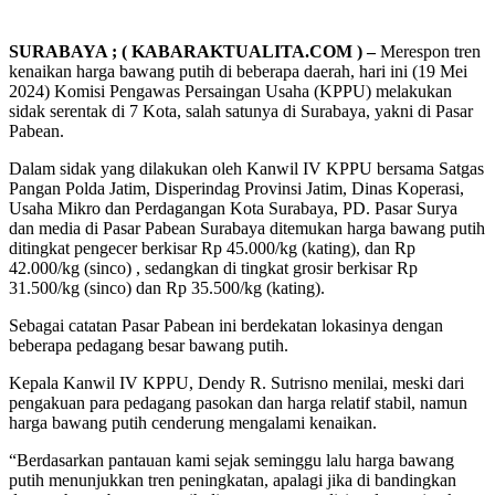
SURABAYA ; ( KABARAKTUALITA.COM ) –
Merespon tren
kenaikan harga bawang putih di beberapa daerah, hari ini (19 Mei
2024) Komisi Pengawas Persaingan Usaha (KPPU) melakukan
sidak serentak di 7 Kota, salah satunya di Surabaya, yakni di Pasar
Pabean.
Dalam sidak yang dilakukan oleh Kanwil IV KPPU bersama Satgas
Pangan Polda Jatim, Disperindag Provinsi Jatim, Dinas Koperasi,
Usaha Mikro dan Perdagangan Kota Surabaya, PD. Pasar Surya
dan media di Pasar Pabean Surabaya ditemukan harga bawang putih
ditingkat pengecer berkisar Rp 45.000/kg (kating), dan Rp
42.000/kg (sinco) , sedangkan di tingkat grosir berkisar Rp
31.500/kg (sinco) dan Rp 35.500/kg (kating).
Sebagai catatan Pasar Pabean ini berdekatan lokasinya dengan
beberapa pedagang besar bawang putih.
Kepala Kanwil IV KPPU, Dendy R. Sutrisno menilai, meski dari
pengakuan para pedagang pasokan dan harga relatif stabil, namun
harga bawang putih cenderung mengalami kenaikan.
“Berdasarkan pantauan kami sejak seminggu lalu harga bawang
putih menunjukkan tren peningkatan, apalagi jika di bandingkan