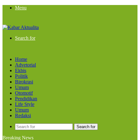
Menu
Search for
Home
Advetorial
Ekbis
Politik
Birokrasi
Umum
Otomotif
Pendidikan
Life Style
Umum
Redaksi
Search for
Breaking News