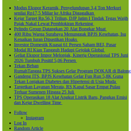
Modus Ekspor Keramik, Penyelundupan 3,4 Ton Merkuri
senilai Rp17,5 Miliar ke Afrika Digagalkan
Kejar Target Rp.56,3 Triliun, DJP Jatim I Tindak Tegas Wajib
Pajak Nakal Lewat Pemblokiran Rekening
Pelindo Group Datangkan 20 Alat Bongkar Muat
400 Ribu Warga Surabaya Menunggak BPJS Kesehatan, Isu
Kenaikan Iuran Dipastikan Hoaks
Investor Domestik Kuasai 61 Persen Saham BEI, Pasar
Modal RI Kian Tangguh Hadapi Gejolak Global
Geliat Ekspor Impor Melonjak, Kinerja Operasional TPS Juni
2026 Tumbuh Positif 5,06 Persen
Tekan Beban
RumahTangga,TPS Sukses Gelar Program DOKAR di Balong
Gandeng ITS, BPJS Kesehatan Gelar Fun Run 5,8K Guna
Tekan Lonjakan Diabetes dan Hipertensi di Usia Muda
Targetkan Layanan Merata, RS Kapal Sasar Empat Pulau
Terluar Sumenep Hingga 25 Juli
TPS Operasikan 18 Alat Angkut Listrik Baru, Pangkas Emisi
dan Kejar Dwelling Time
Follow
Instagram
Log In
Random Article