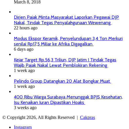
March 8, 2018
Dirjen Pajak Minta Masyarakat Laporkan Pegawai DJP
Nakal, Tindak Tegas Penyalahgunaan Wewenang
22 hours ago
Modus Ekspor Keramik, Penyelundupan 3,4 Ton Merkuri
senilai Rp17,5 Miliar ke Afrika Digagalkan
6 days ago
Kejar Target Rp.56,3 Triliun, DJP Jatim I Tindak Tegas
Wajib Pajak Nakal Lewat Pemblokiran Rekening
1 week ago
Pelindo Group Datangkan 20 Alat Bongkar Muat
1 week ago
400 Ribu Warga Surabaya Menunggak BPJS Kesehatan,
Isu Kenaikan Iuran Dipastikan Hoaks
3 weeks ago
© Copyright 2026, All Rights Reserved |
Cakpras
Instagram