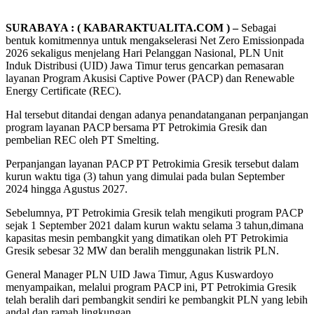
SURABAYA : ( KABARAKTUALITA.COM ) –
Sebagai
bentuk komitmennya untuk mengakselerasi Net Zero Emissionpada
2026 sekaligus menjelang Hari Pelanggan Nasional, PLN Unit
Induk Distribusi (UID) Jawa Timur terus gencarkan pemasaran
layanan Program Akusisi Captive Power (PACP) dan Renewable
Energy Certificate (REC).
Hal tersebut ditandai dengan adanya penandatanganan perpanjangan
program layanan PACP bersama PT Petrokimia Gresik dan
pembelian REC oleh PT Smelting.
Perpanjangan layanan PACP PT Petrokimia Gresik tersebut dalam
kurun waktu tiga (3) tahun yang dimulai pada bulan September
2024 hingga Agustus 2027.
Sebelumnya, PT Petrokimia Gresik telah mengikuti program PACP
sejak 1 September 2021 dalam kurun waktu selama 3 tahun,dimana
kapasitas mesin pembangkit yang dimatikan oleh PT Petrokimia
Gresik sebesar 32 MW dan beralih menggunakan listrik PLN.
General Manager PLN UID Jawa Timur, Agus Kuswardoyo
menyampaikan, melalui program PACP ini, PT Petrokimia Gresik
telah beralih dari pembangkit sendiri ke pembangkit PLN yang lebih
andal dan ramah lingkungan.