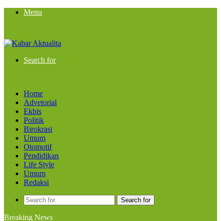
Menu
Search for
Home
Advetorial
Ekbis
Politik
Birokrasi
Umum
Otomotif
Pendidikan
Life Style
Umum
Redaksi
Search for
Breaking News