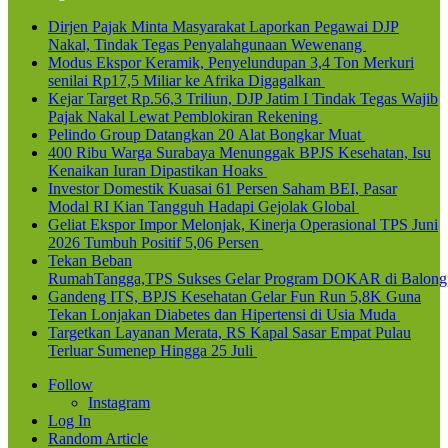
Dirjen Pajak Minta Masyarakat Laporkan Pegawai DJP
Nakal, Tindak Tegas Penyalahgunaan Wewenang
Modus Ekspor Keramik, Penyelundupan 3,4 Ton Merkuri
senilai Rp17,5 Miliar ke Afrika Digagalkan
Kejar Target Rp.56,3 Triliun, DJP Jatim I Tindak Tegas Wajib
Pajak Nakal Lewat Pemblokiran Rekening
Pelindo Group Datangkan 20 Alat Bongkar Muat
400 Ribu Warga Surabaya Menunggak BPJS Kesehatan, Isu
Kenaikan Iuran Dipastikan Hoaks
Investor Domestik Kuasai 61 Persen Saham BEI, Pasar
Modal RI Kian Tangguh Hadapi Gejolak Global
Geliat Ekspor Impor Melonjak, Kinerja Operasional TPS Juni
2026 Tumbuh Positif 5,06 Persen
Tekan Beban
RumahTangga,TPS Sukses Gelar Program DOKAR di Balong
Gandeng ITS, BPJS Kesehatan Gelar Fun Run 5,8K Guna
Tekan Lonjakan Diabetes dan Hipertensi di Usia Muda
Targetkan Layanan Merata, RS Kapal Sasar Empat Pulau
Terluar Sumenep Hingga 25 Juli
Follow
Instagram
Log In
Random Article