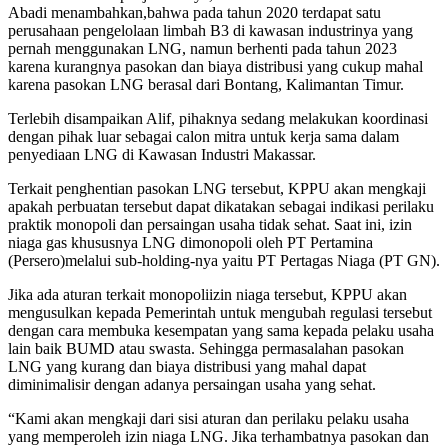
Abadi menambahkan,bahwa pada tahun 2020 terdapat satu
perusahaan pengelolaan limbah B3 di kawasan industrinya yang
pernah menggunakan LNG, namun berhenti pada tahun 2023
karena kurangnya pasokan dan biaya distribusi yang cukup mahal
karena pasokan LNG berasal dari Bontang, Kalimantan Timur.
Terlebih disampaikan Alif, pihaknya sedang melakukan koordinasi
dengan pihak luar sebagai calon mitra untuk kerja sama dalam
penyediaan LNG di Kawasan Industri Makassar.
Terkait penghentian pasokan LNG tersebut, KPPU akan mengkaji
apakah perbuatan tersebut dapat dikatakan sebagai indikasi perilaku
praktik monopoli dan persaingan usaha tidak sehat. Saat ini, izin
niaga gas khususnya LNG dimonopoli oleh PT Pertamina
(Persero)melalui sub-holding-nya yaitu PT Pertagas Niaga (PT GN).
Jika ada aturan terkait monopoliizin niaga tersebut, KPPU akan
mengusulkan kepada Pemerintah untuk mengubah regulasi tersebut
dengan cara membuka kesempatan yang sama kepada pelaku usaha
lain baik BUMD atau swasta. Sehingga permasalahan pasokan
LNG yang kurang dan biaya distribusi yang mahal dapat
diminimalisir dengan adanya persaingan usaha yang sehat.
“Kami akan mengkaji dari sisi aturan dan perilaku pelaku usaha
yang memperoleh izin niaga LNG. Jika terhambatnya pasokan dan