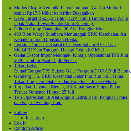
Modus Ekspor Keramik, Penyelundupan 3,4 Ton Merkuri
senilai Rp17,5 Miliar ke Afrika Digagalkan
Kejar Target Rp.56,3 Triliun, DJP Jatim I Tindak Tegas Wajib
Pajak Nakal Lewat Pemblokiran Rekening
Pelindo Group Datangkan 20 Alat Bongkar Muat
400 Ribu Warga Surabaya Menunggak BPJS Kesehatan, Isu
Kenaikan Iuran Dipastikan Hoaks
Investor Domestik Kuasai 61 Persen Saham BEI, Pasar
Modal RI Kian Tangguh Hadapi Gejolak Global
Geliat Ekspor Impor Melonjak, Kinerja Operasional TPS Juni
2026 Tumbuh Positif 5,06 Persen
Tekan Beban
RumahTangga,TPS Sukses Gelar Program DOKAR di Balong
Gandeng ITS, BPJS Kesehatan Gelar Fun Run 5,8K Guna
Tekan Lonjakan Diabetes dan Hipertensi di Usia Muda
Targetkan Layanan Merata, RS Kapal Sasar Empat Pulau
Terluar Sumenep Hingga 25 Juli
TPS Operasikan 18 Alat Angkut Listrik Baru, Pangkas Emisi
dan Kejar Dwelling Time
Follow
Instagram
Log In
Random Article