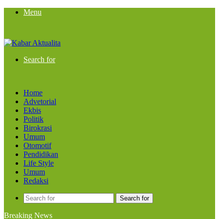
Menu
Search for
Home
Advetorial
Ekbis
Politik
Birokrasi
Umum
Otomotif
Pendidikan
Life Style
Umum
Redaksi
Search for
Breaking News