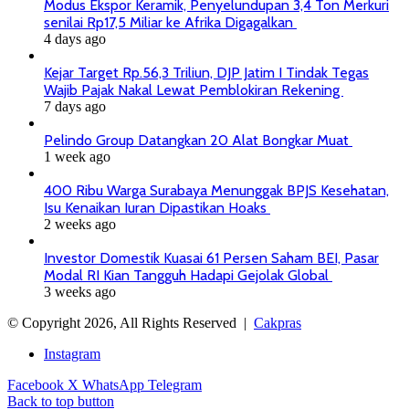
Modus Ekspor Keramik, Penyelundupan 3,4 Ton Merkuri
senilai Rp17,5 Miliar ke Afrika Digagalkan
4 days ago
Kejar Target Rp.56,3 Triliun, DJP Jatim I Tindak Tegas
Wajib Pajak Nakal Lewat Pemblokiran Rekening
7 days ago
Pelindo Group Datangkan 20 Alat Bongkar Muat
1 week ago
400 Ribu Warga Surabaya Menunggak BPJS Kesehatan,
Isu Kenaikan Iuran Dipastikan Hoaks
2 weeks ago
Investor Domestik Kuasai 61 Persen Saham BEI, Pasar
Modal RI Kian Tangguh Hadapi Gejolak Global
3 weeks ago
© Copyright 2026, All Rights Reserved |
Cakpras
Instagram
Facebook
X
WhatsApp
Telegram
Back to top button