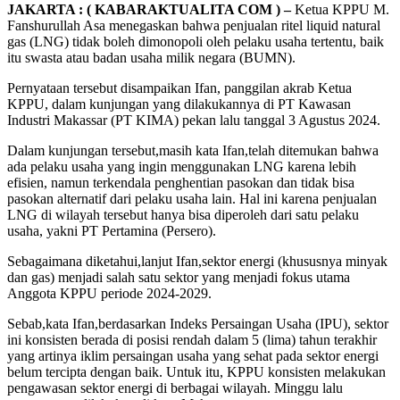
JAKARTA : ( KABARAKTUALITA COM ) –
Ketua KPPU M.
Fanshurullah Asa menegaskan bahwa penjualan ritel liquid natural
gas (LNG) tidak boleh dimonopoli oleh pelaku usaha tertentu, baik
itu swasta atau badan usaha milik negara (BUMN).
Pernyataan tersebut disampaikan Ifan, panggilan akrab Ketua
KPPU, dalam kunjungan yang dilakukannya di PT Kawasan
Industri Makassar (PT KIMA) pekan lalu tanggal 3 Agustus 2024.
Dalam kunjungan tersebut,masih kata Ifan,telah ditemukan bahwa
ada pelaku usaha yang ingin menggunakan LNG karena lebih
efisien, namun terkendala penghentian pasokan dan tidak bisa
pasokan alternatif dari pelaku usaha lain. Hal ini karena penjualan
LNG di wilayah tersebut hanya bisa diperoleh dari satu pelaku
usaha, yakni PT Pertamina (Persero).
Sebagaimana diketahui,lanjut Ifan,sektor energi (khususnya minyak
dan gas) menjadi salah satu sektor yang menjadi fokus utama
Anggota KPPU periode 2024-2029.
Sebab,kata Ifan,berdasarkan Indeks Persaingan Usaha (IPU), sektor
ini konsisten berada di posisi rendah dalam 5 (lima) tahun terakhir
yang artinya iklim persaingan usaha yang sehat pada sektor energi
belum tercipta dengan baik. Untuk itu, KPPU konsisten melakukan
pengawasan sektor energi di berbagai wilayah. Minggu lalu