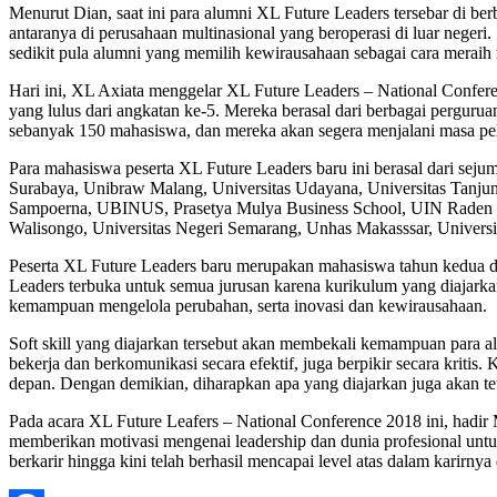
Menurut Dian, saat ini para alumni XL Future Leaders tersebar di be
antaranya di perusahaan multinasional yang beroperasi di luar negeri.
sedikit pula alumni yang memilih kewirausahaan sebagai cara meraih
Hari ini, XL Axiata menggelar XL Future Leaders – National Confer
yang lulus dari angkatan ke-5. Mereka berasal dari berbagai perguru
sebanyak 150 mahasiswa, dan mereka akan segera menjalani masa pel
Para mahasiswa peserta XL Future Leaders baru ini berasal dari sej
Surabaya, Unibraw Malang, Universitas Udayana, Universitas Tanjun
Sampoerna, UBINUS, Prasetya Mulya Business School, UIN Raden F
Walisongo, Universitas Negeri Semarang, Unhas Makasssar, Universit
Peserta XL Future Leaders baru merupakan mahasiswa tahun kedua da
Leaders terbuka untuk semua jurusan karena kurikulum yang diajark
kemampuan mengelola perubahan, serta inovasi dan kewirausahaan.
Soft skill yang diajarkan tersebut akan membekali kemampuan para 
bekerja dan berkomunikasi secara efektif, juga berpikir secara krit
depan. Dengan demikian, diharapkan apa yang diajarkan juga akan tet
Pada acara XL Future Leafers – National Conference 2018 ini, hadir M
memberikan motivasi mengenai leadership dan dunia profesional untu
berkarir hingga kini telah berhasil mencapai level atas dalam karirnya 