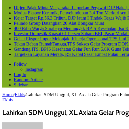
Dirjen Pajak Minta Masyarakat Laporkan Pegawai DJP Naka
Modus Ekspor Keramik, Penyelundupan 3,4 Ton Merkuri senila
Kejar Target Rp.56,3 Triliun, DJP Jatim I Tindak Tegas Waji
Pelindo Group Datangkan 20 Alat Bongkar Muat
400 Ribu Warga Surabaya Menunggak BPJS Kesehatan, Isu Ke
Investor Domestik Kuasai 61 Persen Saham BEI, Pasar Modal
Geliat Ekspor Impor Melonjak, Kinerja Operasional TPS Juni 
Tekan Beban RumahTangga,TPS Sukses Gelar Program DOK
Gandeng ITS, BPJS Kesehatan Gelar Fun Run 5,8K Guna Teka
Targetkan Layanan Merata, RS Kapal Sasar Empat Pulau Terl
Follow
Instagram
Log In
Random Article
Sidebar
Home
/
Ekbis
/
Lahirkan SDM Unggul, XL.Axiata Gelar Program Futur
Ekbis
Lahirkan SDM Unggul, XL.Axiata Gelar Prog