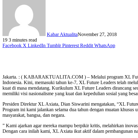
Kabar Aktualita
November 27, 2018
19
3 minutes read
Facebook
X
LinkedIn
Tumblr
Pinterest
Reddit
WhatsApp
Jakarta. : ( KABARAKTUALITA.COM ) – Melalui program XL Future
Indonesia. Kini, memasuki tahun ke-7, XL Future Leaders telah melu
kuat di masa mendatang. Kurikulum XL Future Leaders dirancang sede
memiliki visi nasionalisme yang kuat dan kepedulian sosial yang besar
Presiden Direktur XL Axiata, Dian Siswarini mengatakan, “XL Futur
Program ini kami jalankan selama dua tahun dengan muatan khusus u
masyarakat, bangsa, dan negara.
” Kami ajarkan agar mereka mampu berpikir kritis, melahirkan inovasi
Dengan cara inilah kami, XL Axiata ikut aktif dalam pembangunan nas