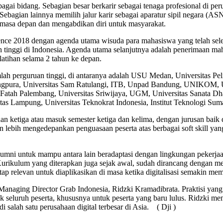
rbagai bidang. Sebagian besar berkarir sebagai tenaga profesional di
 Sebagian lainnya memilih jalur karir sebagai aparatur sipil negara (AS
 masa depan dan mengabdikan diri untuk masyarakat.
ence 2018 dengan agenda utama wisuda para mahasiswa yang telah sel
an tinggi di Indonesia. Agenda utama selanjutnya adalah penerimaan mah
atihan selama 2 tahun ke depan.
umlah perguruan tinggi, di antaranya adalah USU Medan, Universitas P
gpura, Universitas Sam Ratulangi, ITB, Unpad Bandung, UNIKOM, UI, 
atah Palembang, Universitas Sriwijaya, UGM, Universitas Sanata D
as Lampung, Universitas Teknokrat Indonesia, Institut Teknologi Suma
n ketiga atau masuk semester ketiga dan kelima, dengan jurusan baik
an lebih mengedepankan penguasaan peserta atas berbagai soft skill y
alumni untuk mampu antara lain beradaptasi dengan lingkungan pekerj
is. Kurikulum yang diterapkan juga sejak awal, sudah dirancang dengan
ap relevan untuk diaplikasikan di masa ketika digitalisasi semakin me
anaging Director Grab Indonesia, Ridzki Kramadibrata. Praktisi yang sa
k seluruh peserta, khususnya untuk peserta yang baru lulus. Ridzki m
di salah satu perusahaan digital terbesar di Asia. ( Dji )