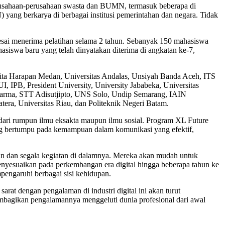
 perusahaan-perusahaan swasta dan BUMN, termasuk beberapa di
N) yang berkarya di berbagai institusi pemerintahan dan negara. Tidak
esai menerima pelatihan selama 2 tahun. Sebanyak 150 mahasiswa
asiswa baru yang telah dinyatakan diterima di angkatan ke-7,
elita Harapan Medan, Universitas Andalas, Unsiyah Banda Aceh, ITS
IPB, President University, University Jababeka, Universitas
harma, STT Adisutjipto, UNS Solo, Undip Semarang, IAIN
tera, Universitas Riau, dan Politeknik Negeri Batam.
 dari rumpun ilmu eksakta maupun ilmu sosial. Program XL Future
ang bertumpu pada kemampuan dalam komunikasi yang efektif,
aan dan segala kegiatan di dalamnya. Mereka akan mudah untuk
 menyesuaikan pada perkembangan era digital hingga beberapa tahun ke
mpengaruhi berbagai sisi kehidupan.
rat dengan pengalaman di industri digital ini akan turut
embagikan pengalamannya menggeluti dunia profesional dari awal