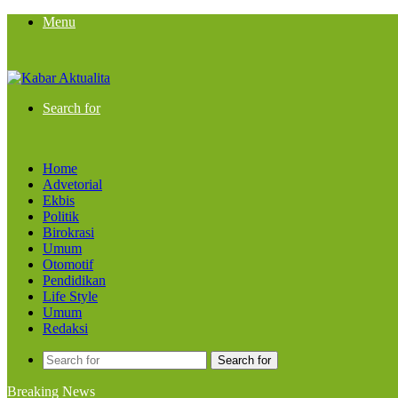
Menu
Search for
Home
Advetorial
Ekbis
Politik
Birokrasi
Umum
Otomotif
Pendidikan
Life Style
Umum
Redaksi
Search for
Breaking News