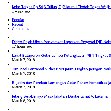
Kejar Target Rp.56,3 Triliun, DJP Jatim I Tindak Tegas Wa
1 week ago
Popular
Recent
Comments
Dirjen Pajak Minta Masyarakat Laporkan Pegawai DJP Na
17 hours ago
Lanal Batuporon Gelar Lomba Ketangkasan PBN Tingkat
March 7, 2018
Tim Intel Lantamal V dan BNN Jatim, Ungkap Jaringan Nar
March 7, 2018
BI Jatim dan Pemkab Lamongan Gelar Panen Komoditas J
March 7, 2018
Jelang Berakhirnya Masa Jabatan Danlantamal V, Laksma T
March 8, 2018