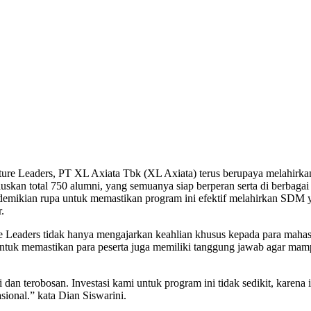
 Leaders, PT XL Axiata Tbk (XL Axiata) terus berupaya melahirka
luskan total 750 alumni, yang semuanya siap berperan serta di berba
mikian rupa untuk memastikan program ini efektif melahirkan SDM yan
.
e Leaders tidak hanya mengajarkan keahlian khusus kepada para mahas
ntuk memastikan para peserta juga memiliki tanggung jawab agar mamp
 dan terobosan. Investasi kami untuk program ini tidak sedikit, karen
ional.” kata Dian Siswarini.