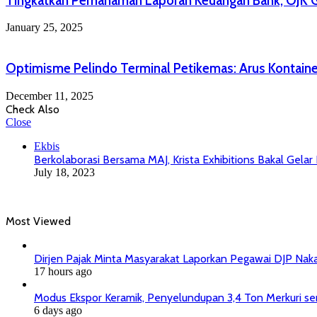
Tingkatkan Pemahaman Laporan Keuangan Bank, OJK G
January 25, 2025
Optimisme Pelindo Terminal Petikemas: Arus Kontaine
December 11, 2025
Check Also
Close
Ekbis
Berkolaborasi Bersama MAJ, Krista Exhibitions Bakal Gelar
July 18, 2023
Most Viewed
Dirjen Pajak Minta Masyarakat Laporkan Pegawai DJP Na
17 hours ago
Modus Ekspor Keramik, Penyelundupan 3,4 Ton Merkuri senil
6 days ago