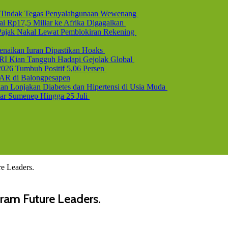
l, Tindak Tegas Penyalahgunaan Wewenang
i Rp17,5 Miliar ke Afrika Digagalkan
b Pajak Nakal Lewat Pemblokiran Rekening
naikan Iuran Dipastikan Hoaks
 RI Kian Tangguh Hadapi Gejolak Global
2026 Tumbuh Positif 5,06 Persen
AR di Balongpesapen
n Lonjakan Diabetes dan Hipertensi di Usia Muda
uar Sumenep Hingga 25 Juli
e Leaders.
ram Future Leaders.