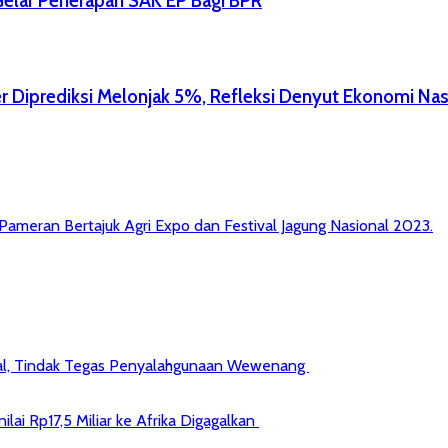
elar Penerapan SAK EP Bagi BPR
r Diprediksi Melonjak 5%, Refleksi Denyut Ekonomi Nas
 Pameran Bertajuk Agri Expo dan Festival Jagung Nasional 2023.
kal, Tindak Tegas Penyalahgunaan Wewenang
ai Rp17,5 Miliar ke Afrika Digagalkan