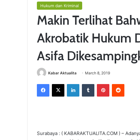
Hukum dan Kriminal
Makin Terlihat Bah
Akrobatik Hukum D
Asifa Dikesamping
Kabar Aktualita
March 8, 2019
Facebook
X
LinkedIn
Tumblr
Pinterest
Reddit
Surabaya : ( KABARAKTUALITA.COM ) – Adanya d