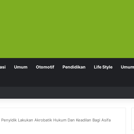
asi
Umum
Otomotif
Pendidikan
Life Style
Umu
 Penyidik Lakukan Akrobatik Hukum Dan Keadilan Bagi Asifa