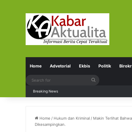
Home
Advetorial
Ekbis
Politik
Birokr
Search
for
Breaking News
Home
/
Hukum dan Kriminal
/
Makin Terlihat Bahwa
Dikesampingkan.