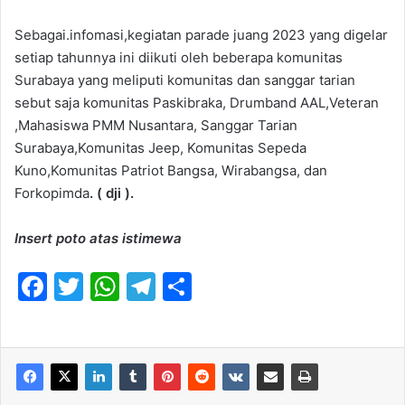
Sebagai.infomasi,kegiatan parade juang 2023 yang digelar
setiap tahunnya ini diikuti oleh beberapa komunitas
Surabaya yang meliputi komunitas dan sanggar tarian
sebut saja komunitas Paskibraka, Drumband AAL,Veteran
,Mahasiswa PMM Nusantara, Sanggar Tarian
Surabaya,Komunitas Jeep, Komunitas Sepeda
Kuno,Komunitas Patriot Bangsa, Wirabangsa, dan
Forkopimda
. ( dji ).
Insert poto atas istimewa
F
T
W
T
S
a
w
h
el
h
c
itt
at
e
ar
e
er
s
gr
e
b
A
a