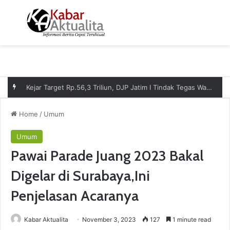
Menu
S
Kejar Target Rp.56,3 Triliun, DJP Jatim I Tindak Tegas Wajib Pajak Nakal Lewat Pemblokiran Rekening
Home
/
Umum
Umum
Pawai Parade Juang 2023 Bakal
Digelar di Surabaya,Ini
Penjelasan Acaranya
Kabar Aktualita
November 3, 2023
127
1 minute read