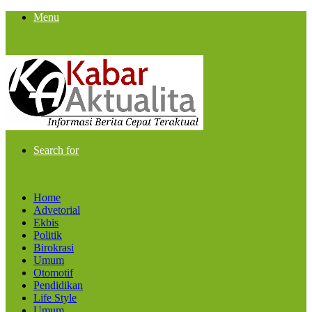
Menu
Search for
Home
Advetorial
Ekbis
Politik
Birokrasi
Umum
Otomotif
Pendidikan
Life Style
Umum