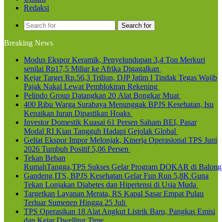
Redaksi
Search for
Breaking News
Modus Ekspor Keramik, Penyelundupan 3,4 Ton Merkuri
senilai Rp17,5 Miliar ke Afrika Digagalkan
Kejar Target Rp.56,3 Triliun, DJP Jatim I Tindak Tegas Wajib
Pajak Nakal Lewat Pemblokiran Rekening
Pelindo Group Datangkan 20 Alat Bongkar Muat
400 Ribu Warga Surabaya Menunggak BPJS Kesehatan, Isu
Kenaikan Iuran Dipastikan Hoaks
Investor Domestik Kuasai 61 Persen Saham BEI, Pasar
Modal RI Kian Tangguh Hadapi Gejolak Global
Geliat Ekspor Impor Melonjak, Kinerja Operasional TPS Juni
2026 Tumbuh Positif 5,06 Persen
Tekan Beban
RumahTangga,TPS Sukses Gelar Program DOKAR di Balong
Gandeng ITS, BPJS Kesehatan Gelar Fun Run 5,8K Guna
Tekan Lonjakan Diabetes dan Hipertensi di Usia Muda
Targetkan Layanan Merata, RS Kapal Sasar Empat Pulau
Terluar Sumenep Hingga 25 Juli
TPS Operasikan 18 Alat Angkut Listrik Baru, Pangkas Emisi
dan Kejar Dwelling Time