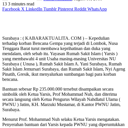
13
3 minutes read
Facebook
X
LinkedIn
Tumblr
Pinterest
Reddit
WhatsApp
Surabaya : ( KABARAKTUALITA. COM ) – Kepedulian
terhadap korban Bencana Gempa yang terjadi di Lombok, Nusa
Tenggara Barat turut membawa keprihatinan dan duka yang
mendalam, oleh sebab itu. Yayasan Rumah Sakit Islam ( Yarsis )
yang membawahi 4 unit Usaha masing-masing Universitas NU
Surabaya ( Unusa ), Rumah Sakit Islam A. Yani Surabaya, Rumah
Sakit Islam Jemursari Surabaya, dan Rumah Sakit Islam, Nyi Ageng
Pinatih, Gresik, ikut menyalurkan sumbangan bagi para korban
bencana.
Bantuan sebesar Rp 235.000.000 tersebut disampaikan secara
simbolik oleh Ketua Yarsis, Prof Mohammad Nuh, dan diterima
secara langsung oleh Ketua Pengurus Wilayah Nahdlatul Ulama (
PWNU ) Jatim, KH. Marzuki Mustamar, di Kantor PWNU Jatim,
Surabaya.
Menurut Prof. Mohammad Nuh selaku Ketua Yarsis mengatakan.
Penyerahan bantuan dari Yarsis kepada PWNU yang diperuntukkan