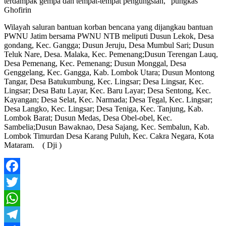
terdampak gempa dan tempat-tempat pengungsian,” pungkas
Ghofirin
Wilayah saluran bantuan korban bencana yang dijangkau bantuan
PWNU Jatim bersama PWNU NTB meliputi Dusun Lekok, Desa
gondang, Kec. Gangga; Dusun Jeruju, Desa Mumbul Sari; Dusun
Teluk Nare, Desa. Malaka, Kec. Pemenang;Dusun Terengan Lauq,
Desa Pemenang, Kec. Pemenang; Dusun Monggal, Desa
Genggelang, Kec. Gangga, Kab. Lombok Utara; Dusun Montong
Tangar, Desa Batukumbung, Kec. Lingsar; Desa Lingsar, Kec.
Lingsar; Desa Batu Layar, Kec. Baru Layar; Desa Sentong, Kec.
Kayangan; Desa Selat, Kec. Narmada; Desa Tegal, Kec. Lingsar;
Desa Langko, Kec. Lingsar; Desa Teniga, Kec. Tanjung, Kab.
Lombok Barat; Dusun Medas, Desa Obel-obel, Kec.
Sambelia;Dusun Bawaknao, Desa Sajang, Kec. Sembalun, Kab.
Lombok Timurdan Desa Karang Puluh, Kec. Cakra Negara, Kota
Mataram. ( Dji )
Facebook
Twitter
WhatsApp