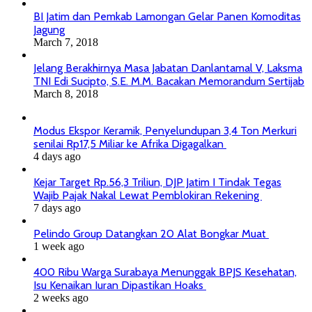
BI Jatim dan Pemkab Lamongan Gelar Panen Komoditas
Jagung
March 7, 2018
Jelang Berakhirnya Masa Jabatan Danlantamal V, Laksma
TNI Edi Sucipto, S.E. M.M. Bacakan Memorandum Sertijab
March 8, 2018
Modus Ekspor Keramik, Penyelundupan 3,4 Ton Merkuri
senilai Rp17,5 Miliar ke Afrika Digagalkan
4 days ago
Kejar Target Rp.56,3 Triliun, DJP Jatim I Tindak Tegas
Wajib Pajak Nakal Lewat Pemblokiran Rekening
7 days ago
Pelindo Group Datangkan 20 Alat Bongkar Muat
1 week ago
400 Ribu Warga Surabaya Menunggak BPJS Kesehatan,
Isu Kenaikan Iuran Dipastikan Hoaks
2 weeks ago