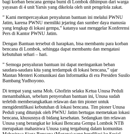
bagi korban bencana gempa bumi di Lombok dihimpun dari warga
yayasan di 4 unit Yarsis yang dikelola oleh unit pengelola zakat.
” Kami mempercayakan penyaluran bantuan ini melalui PWNU
Jatim, karena PWNU memiliki jejaring dan sumber daya manusia
yang lengkap di lokasi gempa,” katanya saat menggelar Konferensi
Pers di Kantor PWNU Jatim.
Dengan Bantuan tersebut di harapkan, bisa membantu para korban
bencana di Lombok, sehingga dapat membantu dan mengatasi
kebutuhan sehari – hari.
” Semoga penyaluran bantuan ini dapat meringankan beban
saudara-saudara kita yang terdampak di lokasi bencana,” ujar
Mantan Menteri Komunikasi dan Informatika di era Presiden Susilo
Bambang Yudhoyono.
Di tempat yang sama Moh. Ghofirin selaku Ketua Unusa Peduli
menambahkan, sebelum penyerahan bantuan ini, Unusa sudah
terlebih memberangkatkan relawan dan tim pioner untuk
mengidentifikasi kebutuhan di lokasi bencana. Tim pioner Unusa
Peduli yang ditunjuk oleh PWNU Jatim bertugas memetakan lokasi
bencana, khususnya di bidang kesehatan. Sedangkan tim relawan
Unusa yang berangkat ke lokasi Bencana Gempa Lombok NTB
merupakan mahasiswa Unusa yang tergabung dalam komunitas
Mahasiswa Siaga Bencana (Magana) yang berafiliasi ke Sosial