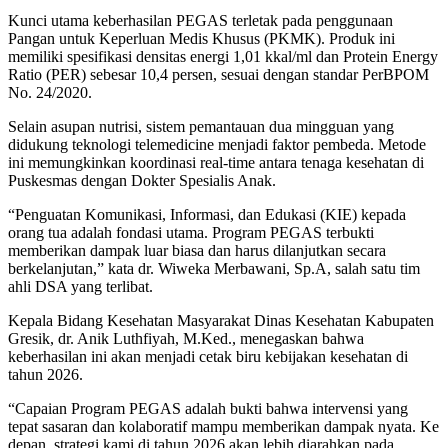
Kunci utama keberhasilan PEGAS terletak pada penggunaan
Pangan untuk Keperluan Medis Khusus (PKMK). Produk ini
memiliki spesifikasi densitas energi 1,01 kkal/ml dan Protein Energy
Ratio (PER) sebesar 10,4 persen, sesuai dengan standar PerBPOM
No. 24/2020.
Selain asupan nutrisi, sistem pemantauan dua mingguan yang
didukung teknologi telemedicine menjadi faktor pembeda. Metode
ini memungkinkan koordinasi real-time antara tenaga kesehatan di
Puskesmas dengan Dokter Spesialis Anak.
“Penguatan Komunikasi, Informasi, dan Edukasi (KIE) kepada
orang tua adalah fondasi utama. Program PEGAS terbukti
memberikan dampak luar biasa dan harus dilanjutkan secara
berkelanjutan,” kata dr. Wiweka Merbawani, Sp.A, salah satu tim
ahli DSA yang terlibat.
Kepala Bidang Kesehatan Masyarakat Dinas Kesehatan Kabupaten
Gresik, dr. Anik Luthfiyah, M.Ked., menegaskan bahwa
keberhasilan ini akan menjadi cetak biru kebijakan kesehatan di
tahun 2026.
“Capaian Program PEGAS adalah bukti bahwa intervensi yang
tepat sasaran dan kolaboratif mampu memberikan dampak nyata. Ke
depan, strategi kami di tahun 2026 akan lebih diarahkan pada