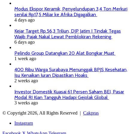
Modus Ekspor Keramik, Penyelundupan 3,4 Ton Merkuri
senilai Rp17,5 Miliar ke Afrika Digagalkan
4 days ago
Kejar Target Rp.56,3 Triliun, DJP Jatim I Tindak Tegas
Wajib Pajak Nakal Lewat Pemblokiran Rekening
6 days ago
Pelindo Group Datangkan 20 Alat Bongkar Muat
1 week ago
400 Ribu Warga Surabaya Menunggak BPJS Kesehatan,
Isu Kenaikan Iuran Dipastikan Hoaks
2 weeks ago
Investor Domestik Kuasai 61 Persen Saham BEI, Pasar
Modal RI Kian Tangguh Hadapi Gejolak Global
3 weeks ago
© Copyright 2026, All Rights Reserved |
Cakpras
Instagram
Facebook
X
WhatsApp
Telegram