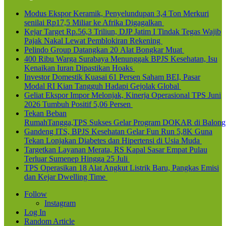
Modus Ekspor Keramik, Penyelundupan 3,4 Ton Merkuri
senilai Rp17,5 Miliar ke Afrika Digagalkan
Kejar Target Rp.56,3 Triliun, DJP Jatim I Tindak Tegas Wajib
Pajak Nakal Lewat Pemblokiran Rekening
Pelindo Group Datangkan 20 Alat Bongkar Muat
400 Ribu Warga Surabaya Menunggak BPJS Kesehatan, Isu
Kenaikan Iuran Dipastikan Hoaks
Investor Domestik Kuasai 61 Persen Saham BEI, Pasar
Modal RI Kian Tangguh Hadapi Gejolak Global
Geliat Ekspor Impor Melonjak, Kinerja Operasional TPS Juni
2026 Tumbuh Positif 5,06 Persen
Tekan Beban
RumahTangga,TPS Sukses Gelar Program DOKAR di Balong
Gandeng ITS, BPJS Kesehatan Gelar Fun Run 5,8K Guna
Tekan Lonjakan Diabetes dan Hipertensi di Usia Muda
Targetkan Layanan Merata, RS Kapal Sasar Empat Pulau
Terluar Sumenep Hingga 25 Juli
TPS Operasikan 18 Alat Angkut Listrik Baru, Pangkas Emisi
dan Kejar Dwelling Time
Follow
Instagram
Log In
Random Article