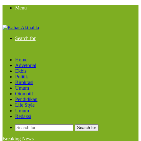
Menu
Search for
Home
Advetorial
Ekbis
Politik
Birokrasi
Umum
Otomotif
Pendidikan
Life Style
Umum
Redaksi
Search for
Breaking News