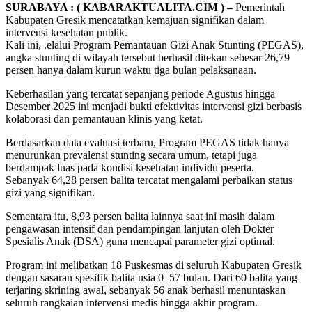
SURABAYA : ( KABARAKTUALITA.CIM ) –
Pemerintah
Kabupaten Gresik mencatatkan kemajuan signifikan dalam
intervensi kesehatan publik.
Kali ini, .elalui Program Pemantauan Gizi Anak Stunting (PEGAS),
angka stunting di wilayah tersebut berhasil ditekan sebesar 26,79
persen hanya dalam kurun waktu tiga bulan pelaksanaan.
Keberhasilan yang tercatat sepanjang periode Agustus hingga
Desember 2025 ini menjadi bukti efektivitas intervensi gizi berbasis
kolaborasi dan pemantauan klinis yang ketat.
Berdasarkan data evaluasi terbaru, Program PEGAS tidak hanya
menurunkan prevalensi stunting secara umum, tetapi juga
berdampak luas pada kondisi kesehatan individu peserta.
Sebanyak 64,28 persen balita tercatat mengalami perbaikan status
gizi yang signifikan.
Sementara itu, 8,93 persen balita lainnya saat ini masih dalam
pengawasan intensif dan pendampingan lanjutan oleh Dokter
Spesialis Anak (DSA) guna mencapai parameter gizi optimal.
Program ini melibatkan 18 Puskesmas di seluruh Kabupaten Gresik
dengan sasaran spesifik balita usia 0–57 bulan. Dari 60 balita yang
terjaring skrining awal, sebanyak 56 anak berhasil menuntaskan
seluruh rangkaian intervensi medis hingga akhir program.