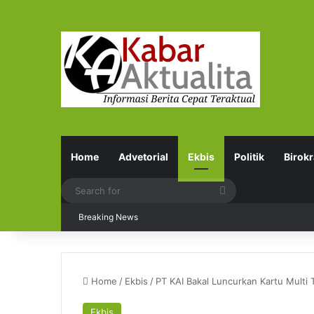
Home
Advetorial
Ekbis
Politik
Birokr
Search
for
Breaking News
Home
/
Ekbis
/
PT KAI Bakal Luncurkan Kartu Mult
Ekbis