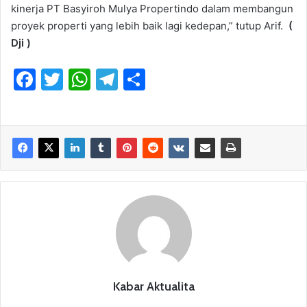
kinerja PT Basyiroh Mulya Propertindo dalam membangun
proyek properti yang lebih baik lagi kedepan,” tutup Arif.
(
Dji )
F
T
W
T
S
a
w
h
el
h
c
itt
at
e
ar
e
er
s
gr
e
b
A
a
o
p
m
o
p
k
Kabar Aktualita