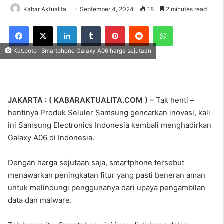
Kabar Aktualita
September 4, 2024
18
2 minutes read
Facebook
X
LinkedIn
Tumblr
Pinterest
Reddit
WhatsApp
Ket.poto : Smartphone Galaxy A06 harga sejutaan
JAKARTA : ( KABARAKTUALITA.COM ) –
Tak henti –
hentinya Produk Seluler Samsung gencarkan inovasi, kali
ini Samsung Electronics Indonesia kembali menghadirkan
Galaxy A06 di Indonesia.
Dengan harga sejutaan saja, smartphone tersebut
menawarkan peningkatan fitur yang pasti beneran aman
untuk melindungi penggunanya dari upaya pengambilan
data dan malware.