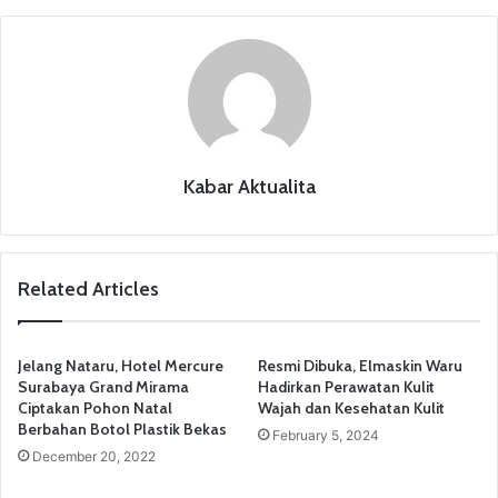
o
p
m
o
p
k
Kabar Aktualita
Related Articles
Jelang Nataru, Hotel Mercure
Resmi Dibuka, Elmaskin Waru
Surabaya Grand Mirama
Hadirkan Perawatan Kulit
Ciptakan Pohon Natal
Wajah dan Kesehatan Kulit
Berbahan Botol Plastik Bekas
February 5, 2024
December 20, 2022