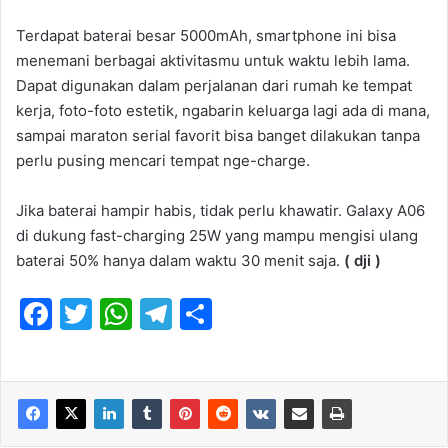
Terdapat baterai besar 5000mAh, smartphone ini bisa
menemani berbagai aktivitasmu untuk waktu lebih lama.
Dapat digunakan dalam perjalanan dari rumah ke tempat
kerja, foto-foto estetik, ngabarin keluarga lagi ada di mana,
sampai maraton serial favorit bisa banget dilakukan tanpa
perlu pusing mencari tempat nge-charge.
Jika baterai hampir habis, tidak perlu khawatir. Galaxy A06
di dukung fast-charging 25W yang mampu mengisi ulang
baterai 50% hanya dalam waktu 30 menit saja.
( dji )
F
T
W
T
S
a
w
h
el
h
c
itt
at
e
ar
e
er
s
gr
e
b
A
a