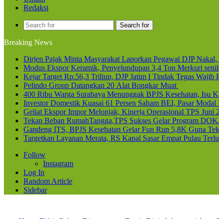
Redaksi
Search for
Breaking News
Dirjen Pajak Minta Masyarakat Laporkan Pegawai DJP Naka
Modus Ekspor Keramik, Penyelundupan 3,4 Ton Merkuri senila
Kejar Target Rp.56,3 Triliun, DJP Jatim I Tindak Tegas Waji
Pelindo Group Datangkan 20 Alat Bongkar Muat
400 Ribu Warga Surabaya Menunggak BPJS Kesehatan, Isu Ke
Investor Domestik Kuasai 61 Persen Saham BEI, Pasar Modal
Geliat Ekspor Impor Melonjak, Kinerja Operasional TPS Juni 
Tekan Beban RumahTangga,TPS Sukses Gelar Program DOK
Gandeng ITS, BPJS Kesehatan Gelar Fun Run 5,8K Guna Teka
Targetkan Layanan Merata, RS Kapal Sasar Empat Pulau Terl
Follow
Instagram
Log In
Random Article
Sidebar