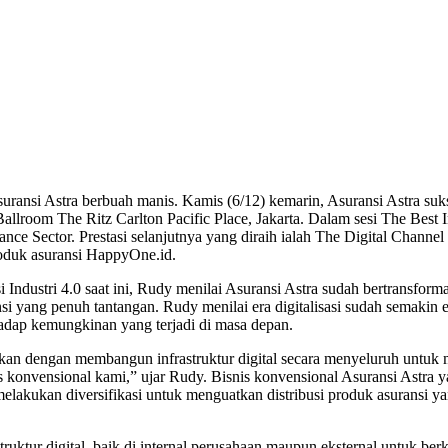
nsi Astra berbuah manis. Kamis (6/12) kemarin, Asuransi Astra su
 Ballroom The Ritz Carlton Pacific Place, Jakarta. Dalam sesi The Be
ce Sector. Prestasi selanjutnya yang diraih ialah The Digital Channel
roduk asuransi HappyOne.id.
i Industri 4.0 saat ini, Rudy menilai Asuransi Astra sudah bertransform
i yang penuh tantangan. Rudy menilai era digitalisasi sudah semakin 
rhadap kemungkinan yang terjadi di masa depan.
kan dengan membangun infrastruktur digital secara menyeluruh untuk me
nis konvensional kami,” ujar Rudy. Bisnis konvensional Asuransi Astr
melakukan diversifikasi untuk menguatkan distribusi produk asuransi ya
ruktur digital, baik di internal perusahaan maupun eksternal untuk b