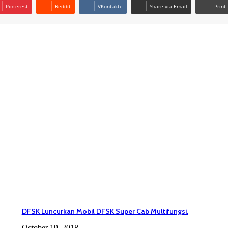
Pinterest
Reddit
VKontakte
Share via Email
Print
DFSK Luncurkan Mobil DFSK Super Cab Multifungsi.
October 19, 2018