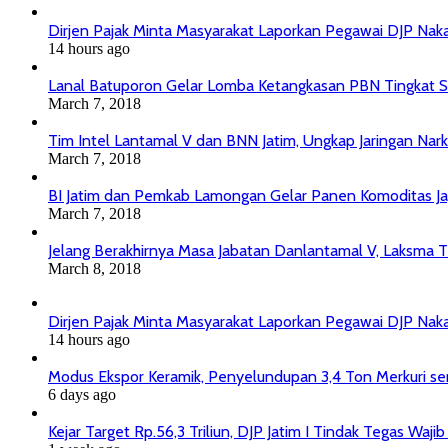
Dirjen Pajak Minta Masyarakat Laporkan Pegawai DJP Na
14 hours ago
Lanal Batuporon Gelar Lomba Ketangkasan PBN Tingkat
March 7, 2018
Tim Intel Lantamal V dan BNN Jatim, Ungkap Jaringan Nar
March 7, 2018
BI Jatim dan Pemkab Lamongan Gelar Panen Komoditas J
March 7, 2018
Jelang Berakhirnya Masa Jabatan Danlantamal V, Laksma T
March 8, 2018
Dirjen Pajak Minta Masyarakat Laporkan Pegawai DJP Na
14 hours ago
Modus Ekspor Keramik, Penyelundupan 3,4 Ton Merkuri senil
6 days ago
Kejar Target Rp.56,3 Triliun, DJP Jatim I Tindak Tegas Wa