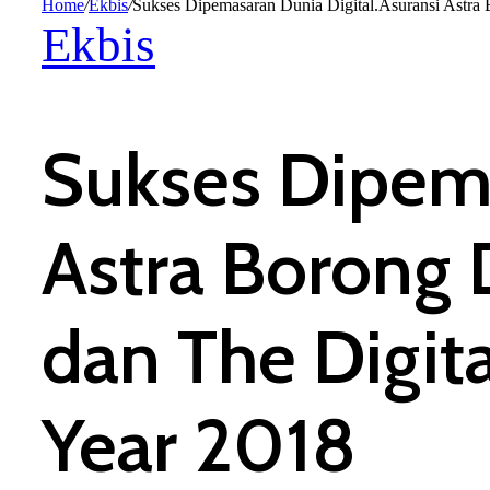
Home
/
Ekbis
/
Sukses Dipemasaran Dunia Digital.Asuransi Astra
Ekbis
Sukses Dipema
Astra Borong
dan The Digit
Year 2018