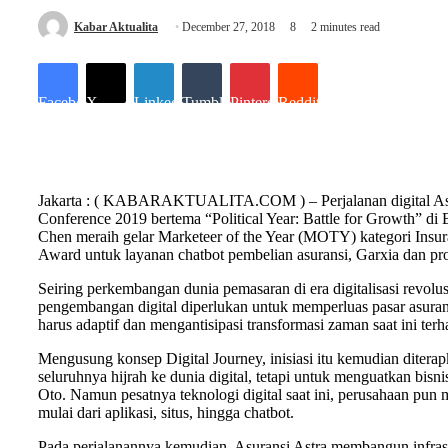
Kabar Aktualita
December 27, 2018
8
2 minutes read
Facebook
X
LinkedIn
Tumblr
Pinterest
Reddit
Jakarta : ( KABARAKTUALITA.COM ) – Perjalanan digital Asura
Conference 2019 bertema “Political Year: Battle for Growth” di
Chen meraih gelar Marketeer of the Year (MOTY) kategori Insuran
Award untuk layanan chatbot pembelian asuransi, Garxia dan p
Seiring perkembangan dunia pemasaran di era digitalisasi revolus
pengembangan digital diperlukan untuk memperluas pasar asurans
harus adaptif dan mengantisipasi transformasi zaman saat ini te
Mengusung konsep Digital Journey, inisiasi itu kemudian diterap
seluruhnya hijrah ke dunia digital, tetapi untuk menguatkan bis
Oto. Namun pesatnya teknologi digital saat ini, perusahaan pun 
mulai dari aplikasi, situs, hingga chatbot.
Pada perjalanannya kemudian, Asuransi Astra membangun infrast