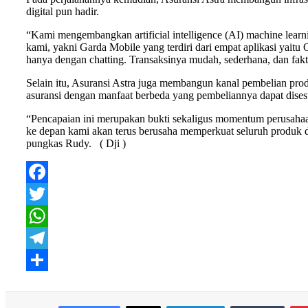
digital pun hadir.
“Kami mengembangkan artificial intelligence (AI) machine learn
kami, yakni Garda Mobile yang terdiri dari empat aplikasi yai
hanya dengan chatting. Transaksinya mudah, sederhana, dan fakt
Selain itu, Asuransi Astra juga membangun kanal pembelian pr
asuransi dengan manfaat berbeda yang pembeliannya dapat di
“Pencapaian ini merupakan bukti sekaligus momentum perusahaan
ke depan kami akan terus berusaha memperkuat seluruh produk da
pungkas Rudy. ( Dji )
Facebook
Twitter
WhatsApp
Telegram
Share