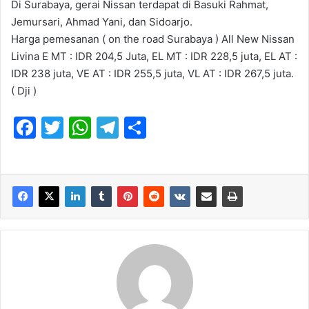
Di Surabaya, gerai Nissan terdapat di Basuki Rahmat,
Jemursari, Ahmad Yani, dan Sidoarjo.
Harga pemesanan ( on the road Surabaya ) All New Nissan
Livina E MT : IDR 204,5 Juta, EL MT : IDR 228,5 juta, EL AT :
IDR 238 juta, VE AT : IDR 255,5 juta, VL AT : IDR 267,5 juta.
( Dji )
F
T
W
T
S
a
w
h
el
h
c
itt
at
e
ar
e
er
s
gr
e
b
A
a
o
p
m
o
p
k