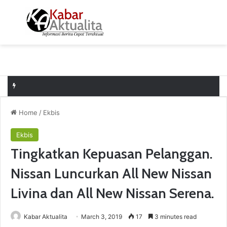
Menu
S
Home
/
Ekbis
Ekbis
Tingkatkan Kepuasan Pelanggan.
Nissan Luncurkan All New Nissan
Livina dan All New Nissan Serena.
Kabar Aktualita
March 3, 2019
17
3 minutes read