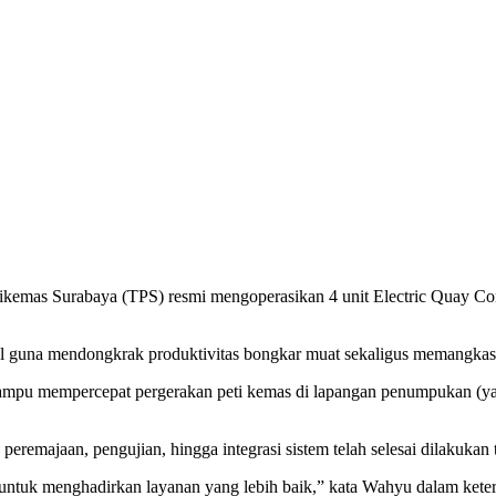
kemas Surabaya (TPS) resmi mengoperasikan 4 unit Electric Quay Con
nal guna mendongkrak produktivitas bongkar muat sekaligus memangka
n mampu mempercepat pergerakan peti kemas di lapangan penumpukan (ya
emajaan, pengujian, hingga integrasi sistem telah selesai dilakuka
untuk menghadirkan layanan yang lebih baik,” kata Wahyu dalam ketera