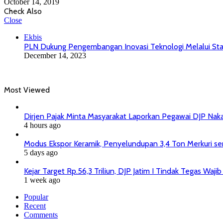
October 14, 2019
Check Also
Close
Ekbis
PLN Dukung Pengembangan Inovasi Teknologi Melalui St
December 14, 2023
Most Viewed
Dirjen Pajak Minta Masyarakat Laporkan Pegawai DJP Na
4 hours ago
Modus Ekspor Keramik, Penyelundupan 3,4 Ton Merkuri senil
5 days ago
Kejar Target Rp.56,3 Triliun, DJP Jatim I Tindak Tegas Wa
1 week ago
Popular
Recent
Comments