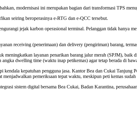
hkan, modernisasi ini merupakan bagian dari transformasi TPS menuju 
ifikan seiring beroperasinya e-RTG dan e-QCC tersebut.
ngurangi jejak karbon operasional terminal. Pelanggan tidak hanya mem
yanan receiving (penerimaan) dan delivery (pengiriman) barang, terma
ntuk meningkatkan layanan penarikan barang jalur merah (SPJM), baik di
angka dwelling time (waktu inap petikemas) agar tetap berada di bawah
api kendala kepatuhan pengguna jasa. Kantor Bea dan Cukai Tanjung 
t menjadwalkan pemeriksaan tepat waktu, meskipun peti kemas sudah b
grasi sistem digital bersama Bea Cukai, Badan Karantina, perusahaan