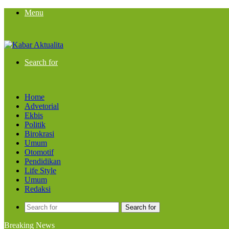
Menu
Search for
Home
Advetorial
Ekbis
Politik
Birokrasi
Umum
Otomotif
Pendidikan
Life Style
Umum
Redaksi
Search for
Breaking News