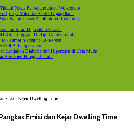
l, Tindak Tegas Penyalahgunaan Wewenang
i Rp17,5 Miliar ke Afrika Digagalkan
b Pajak Nakal Lewat Pemblokiran Rekening
naikan Iuran Dipastikan Hoaks
 RI Kian Tangguh Hadapi Gejolak Global
2026 Tumbuh Positif 5,06 Persen
AR di Balongpesapen
n Lonjakan Diabetes dan Hipertensi di Usia Muda
uar Sumenep Hingga 25 Juli
Emisi dan Kejar Dwelling Time
, Pangkas Emisi dan Kejar Dwelling Time