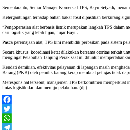
Sementara itu, Senior Manajer Komersial TPS, Bayu Setyadi, menamba
Ketergantungan terhadap bahan bakar fosil dipastikan berkurang sign
“Pengoperasian alat berbasis listrik merupakan langkah TPS dalam me
dari logistik yang lebih hijau,” ujar Bayu.
Pasca peremajaan alat, TPS kini membidik perbaikan pada sistem pela
Secara khusus, koordinasi ketat dilakukan bersama otoritas terkait u
mengingat Pelabuhan Tanjung Perak saat ini dituntut mempertahankan 
Kendati demikian, efektivitas pelayanan di lapangan masih menghad
Barang (PKB) oleh pemilik barang kerap membuat petugas tidak dapa
Merespons hal tersebut, manajemen TPS berkomitmen memperkuat inte
lintas logistik dari dan menuju pelabuhan. (dji)
Facebook
Twitter
WhatsApp