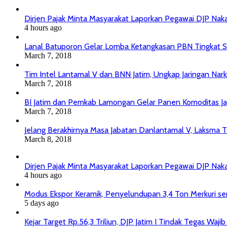
Dirjen Pajak Minta Masyarakat Laporkan Pegawai DJP Na
4 hours ago
Lanal Batuporon Gelar Lomba Ketangkasan PBN Tingkat
March 7, 2018
Tim Intel Lantamal V dan BNN Jatim, Ungkap Jaringan Nar
March 7, 2018
BI Jatim dan Pemkab Lamongan Gelar Panen Komoditas J
March 7, 2018
Jelang Berakhirnya Masa Jabatan Danlantamal V, Laksma T
March 8, 2018
Dirjen Pajak Minta Masyarakat Laporkan Pegawai DJP Na
4 hours ago
Modus Ekspor Keramik, Penyelundupan 3,4 Ton Merkuri senil
5 days ago
Kejar Target Rp.56,3 Triliun, DJP Jatim I Tindak Tegas Wa