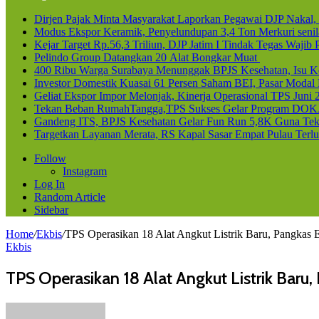
Dirjen Pajak Minta Masyarakat Laporkan Pegawai DJP Naka
Modus Ekspor Keramik, Penyelundupan 3,4 Ton Merkuri senila
Kejar Target Rp.56,3 Triliun, DJP Jatim I Tindak Tegas Waji
Pelindo Group Datangkan 20 Alat Bongkar Muat
400 Ribu Warga Surabaya Menunggak BPJS Kesehatan, Isu Ke
Investor Domestik Kuasai 61 Persen Saham BEI, Pasar Modal
Geliat Ekspor Impor Melonjak, Kinerja Operasional TPS Juni 
Tekan Beban RumahTangga,TPS Sukses Gelar Program DOK
Gandeng ITS, BPJS Kesehatan Gelar Fun Run 5,8K Guna Teka
Targetkan Layanan Merata, RS Kapal Sasar Empat Pulau Terl
Follow
Instagram
Log In
Random Article
Sidebar
Home
/
Ekbis
/
TPS Operasikan 18 Alat Angkut Listrik Baru, Pangkas 
Ekbis
TPS Operasikan 18 Alat Angkut Listrik Baru