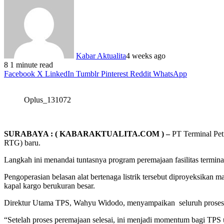
Kabar Aktualita
4 weeks ago
8
1 minute read
Facebook
X
LinkedIn
Tumblr
Pinterest
Reddit
WhatsApp
Oplus_131072
SURABAYA : ( KABARAKTUALITA.COM ) –
PT Terminal Peti
RTG) baru.
Langkah ini menandai tuntasnya program peremajaan fasilitas termi
Pengoperasian belasan alat bertenaga listrik tersebut diproyeksika
kapal kargo berukuran besar.
Direktur Utama TPS, Wahyu Widodo, menyampaikan seluruh proses per
“Setelah proses peremajaan selesai, ini menjadi momentum bagi TPS 