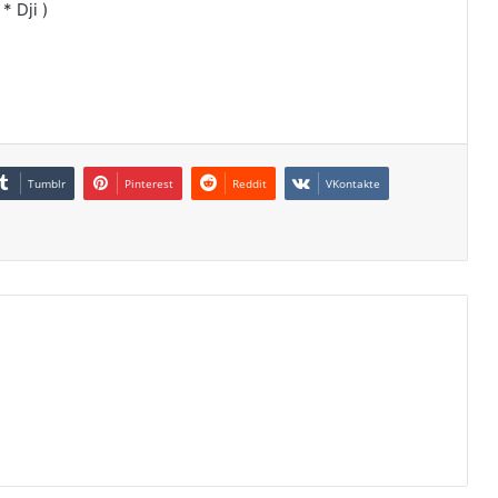
 Dji )
Tumblr
Pinterest
Reddit
VKontakte