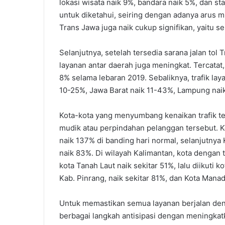
lokasi wisata naik 9%, bandara naik 5%, dan st
untuk diketahui, seiring dengan adanya arus mud
Trans Jawa juga naik cukup signifikan, yaitu s
Selanjutnya, setelah tersedia sarana jalan tol
layanan antar daerah juga meningkat. Tercatat,
8% selama lebaran 2019. Sebaliknya, trafik la
10-25%, Jawa Barat naik 11-43%, Lampung naik
Kota-kota yang menyumbang kenaikan trafik ter
mudik atau perpindahan pelanggan tersebut. Ko
naik 137% di banding hari normal, selanjutny
naik 83%. Di wilayah Kalimantan, kota dengan t
kota Tanah Laut naik sekitar 51%, lalu diikuti 
Kab. Pinrang, naik sekitar 81%, dan Kota Manad
Untuk memastikan semua layanan berjalan den
berbagai langkah antisipasi dengan meningkatka