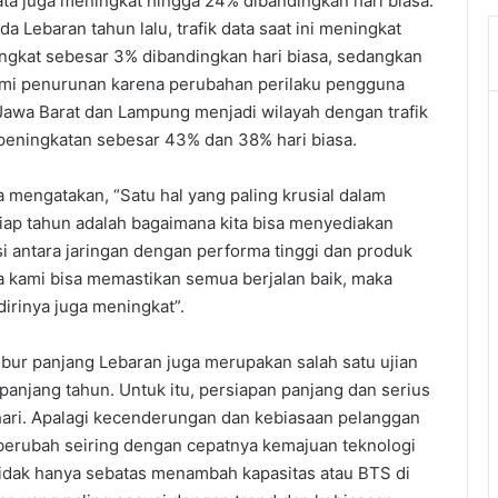
data juga meningkat hingga 24% dibandingkan hari biasa.
da Lebaran tahun lalu, trafik data saat ini meningkat
ingkat sebesar 3% dibandingkan hari biasa, sedangkan
mi penurunan karena perubahan perilaku pengguna
 Jawa Barat dan Lampung menjadi wilayah dengan trafik
 peningkatan sebesar 43% dan 38% hari biasa.
a mengatakan, “Satu hal yang paling krusial dalam
iap tahun adalah bagaimana kita bisa menyediakan
i antara jaringan dengan performa tinggi dan produk
a kami bisa memastikan semua berjalan baik, maka
irinya juga meningkat”.
bur panjang Lebaran juga merupakan salah satu ujian
anjang tahun. Untuk itu, persiapan panjang dan serius
 hari. Apalagi kecenderungan dan kebiasaan pelanggan
berubah seiring dengan cepatnya kemajuan teknologi
a tidak hanya sebatas menambah kapasitas atau BTS di