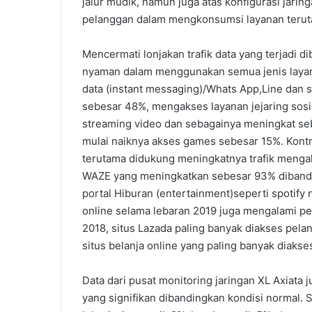
jalur mudik, namun juga atas konfigurasi jari
pelanggan dalam mengkonsumsi layanan terut
Mencermati lonjakan trafik data yang terjadi d
nyaman dalam menggunakan semua jenis layana
data (instant messaging)/Whats App,Line dan 
sebesar 48%, mengakses layanan jejaring sosi
streaming video dan sebagainya meningkat seb
mulai naiknya akses games sebesar 15%. Kontri
terutama didukung meningkatnya trafik mengaks
WAZE yang meningkatkan sebesar 93% dibandi
portal Hiburan (entertainment)seperti spotify 
online selama lebaran 2019 juga mengalami pe
2018, situs Lazada paling banyak diakses pel
situs belanja online yang paling banyak diaks
Data dari pusat monitoring jaringan XL Axiata
yang signifikan dibandingkan kondisi normal. 