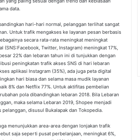
ngan yang paling sesuai dengan trend dan kebiasaan
ama data.
ibandingkan hari-hari normal, pelanggan terlihat sangat
n. Untuk trafik mengakses ke layanan pesan berbasis
sebagainya secara rata-rata meningkat meningkat
al (SNS:Facebook, Twitter, Instagram) meningkat 17%,
esar 22% dan lebaran tahun ini di tunjukkan dengan
busi peningkatan trafik akses SNS di hari lebaran
es aplikasi Instagram (35%), ada juga peta digital
ngkan hari biasa dan selama masa mudik layanan
naik 8% dan Netflix 77%. Untuk aktifitas pembelian
rubahan pola dibandingkan lebaran 2018. Bila Lebaran
anggan, maka selama Lebaran 2019, Shopee menjadi
es pelanggan, disusul Bukalapak dan Tokopedia.
 juga menunjukkan area-area dengan lonjakan trafik
Sebut saja seperti pusat perbelanjaan, meningkat 6%,