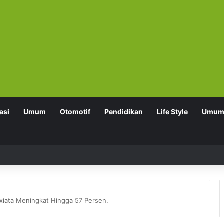
asi
Umum
Otomotif
Pendidikan
Life Style
Umu
Axiata Meningkat Hingga 57 Persen.