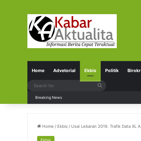
Home
Advetorial
Ekbis
Politik
Birokr
Search
for
Breaking News
Home
/
Ekbis
/
Usai Lebaran 2019. Trafik Data XL 
Ekbis