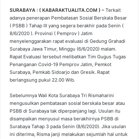
o
I
e
p
SURABAYA : ( KABARAKTUALITA.COM ) –
Terkait
k
n
s
p
adanya penerapan Pembatasan Sosial Berskala Besar
t
( PSBB ) Tahap III yang segera berakhir pada Senin (
8/6/2020 ). Provinsi ( Pemprov ) Jatim
menyelenggarakan rapat evaluasi di Gedung Grahadi
Surabaya Jawa Timur, Minggu (6/6/2020) malam.
Rapat Evaluasi tersebut melibatkan Tim Gugus Tugas
Penanganan Covid-19 Pemprov Jatim, Pemkot
Surabaya, Pemkab Sidoarjo dan Gresik. Rapat
berlangsung pukul 22.00 Wib.
Sebelumnya Wali Kota Surabaya Tri Rismaharini
mengusulkan pembatasan sosial berskala besar atau
PSBB di Surabaya tak diperpanjang lagi. Usulan itu
disampaikan menyusul masa berakhirnya PSBB di
Surabaya Tahap 3 pada Senin (8/6/2020). Jika usulan
ini diterima, Risma janji melakukan sejumlah hal untuk