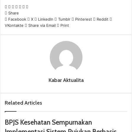
k
F
X
L
T
P
R
W
a
Share
i
u
i
e
h
c
Facebook
n
m
n
d
a
X
LinkedIn
Tumblr
Pinterest
Reddit
VKontakte
e
k
b
t
d
t
Share via Email
Print
b
e
l
e
i
s
o
d
r
r
t
A
o
I
e
p
k
n
s
p
t
Kabar Aktualita
Related Articles
BPJS Kesehatan Sempurnakan
Implementasi Sistem Rujukan Berbasis