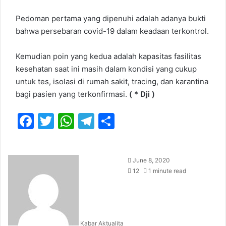
Pedoman pertama yang dipenuhi adalah adanya bukti
bahwa persebaran covid-19 dalam keadaan terkontrol.
Kemudian poin yang kedua adalah kapasitas fasilitas
kesehatan saat ini masih dalam kondisi yang cukup
untuk tes, isolasi di rumah sakit, tracing, dan karantina
bagi pasien yang terkonfirmasi.
( * Dji )
F
T
W
T
S
a
w
h
el
h
c
itt
at
e
ar
June 8, 2020
e
er
s
gr
e
12
1 minute read
b
A
a
o
p
m
o
p
Kabar Aktualita