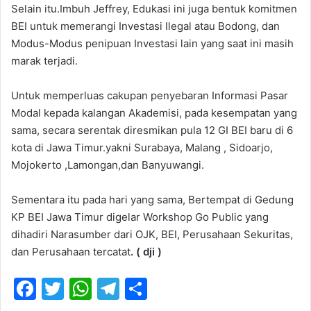
Selain itu.Imbuh Jeffrey, Edukasi ini juga bentuk komitmen
BEI untuk memerangi Investasi Ilegal atau Bodong, dan
Modus-Modus penipuan Investasi lain yang saat ini masih
marak terjadi.
Untuk memperluas cakupan penyebaran Informasi Pasar
Modal kepada kalangan Akademisi, pada kesempatan yang
sama, secara serentak diresmikan pula 12 GI BEI baru di 6
kota di Jawa Timur.yakni Surabaya, Malang , Sidoarjo,
Mojokerto ,Lamongan,dan Banyuwangi.
Sementara itu pada hari yang sama, Bertempat di Gedung
KP BEI Jawa Timur digelar Workshop Go Public yang
dihadiri Narasumber dari OJK, BEI, Perusahaan Sekuritas,
dan Perusahaan tercatat
. ( dji )
F
T
W
T
S
a
w
h
el
h