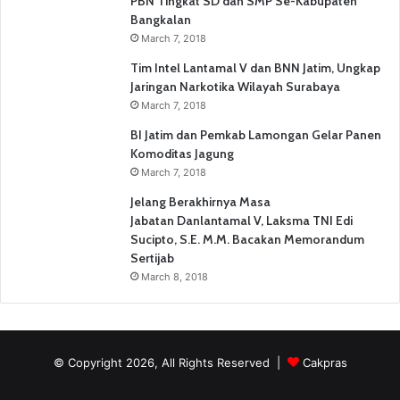
PBN Tingkat SD dan SMP Se-Kabupaten
Bangkalan
March 7, 2018
Tim Intel Lantamal V dan BNN Jatim, Ungkap
Jaringan Narkotika Wilayah Surabaya
March 7, 2018
BI Jatim dan Pemkab Lamongan Gelar Panen
Komoditas Jagung
March 7, 2018
Jelang Berakhirnya Masa
Jabatan Danlantamal V, Laksma TNI Edi
Sucipto, S.E. M.M. Bacakan Memorandum
Sertijab
March 8, 2018
© Copyright 2026, All Rights Reserved |
Cakpras