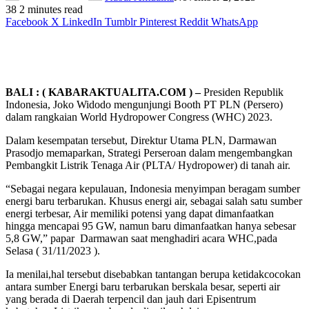
38
2 minutes read
Facebook
X
LinkedIn
Tumblr
Pinterest
Reddit
WhatsApp
BALI : ( KABARAKTUALITA.COM ) –
Presiden Republik
Indonesia, Joko Widodo mengunjungi Booth PT PLN (Persero)
dalam rangkaian World Hydropower Congress (WHC) 2023.
Dalam kesempatan tersebut, Direktur Utama PLN, Darmawan
Prasodjo memaparkan, Strategi Perseroan dalam mengembangkan
Pembangkit Listrik Tenaga Air (PLTA/ Hydropower) di tanah air.
“Sebagai negara kepulauan, Indonesia menyimpan beragam sumber
energi baru terbarukan. Khusus energi air, sebagai salah satu sumber
energi terbesar, Air memiliki potensi yang dapat dimanfaatkan
hingga mencapai 95 GW, namun baru dimanfaatkan hanya sebesar
5,8 GW,” papar Darmawan saat menghadiri acara WHC,pada
Selasa ( 31/11/2023 ).
Ia menilai,hal tersebut disebabkan tantangan berupa ketidakcocokan
antara sumber Energi baru terbarukan berskala besar, seperti air
yang berada di Daerah terpencil dan jauh dari Episentrum