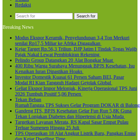
Redaksi
Search for
Breaking News
Modus Ekspor Keramik, Penyelundupan 3,4 Ton Merkuri
senilai Rp17,5 Miliar ke Afrika Digagalkan
Kejar Target Rp.56,3 Triliun, DJP Jatim I Tindak Tegas Wajib
Pajak Nakal Lewat Pemblokiran Rekening
Pelindo Group Datangkan 20 Alat Bongkar Muat
400 Ribu Warga Surabaya Menunggak BPJS Kesehatan, Isu
Kenaikan Iuran Dipastikan Hoaks
Investor Domestik Kuasai 61 Persen Saham BEI, Pasar
Modal RI Kian Tangguh Hadapi Gejolak Global
Geliat Ekspor Impor Melonjak, Kinerja Operasional TPS Juni
2026 Tumbuh Positif 5,06 Persen
Tekan Beban
RumahTangga,TPS Sukses Gelar Program DOKAR di Balong
Gandeng ITS, BPJS Kesehatan Gelar Fun Run 5,8K Guna
Tekan Lonjakan Diabetes dan Hipertensi di Usia Muda
Targetkan Layanan Merata, RS Kapal Sasar Empat Pulau
Terluar Sumenep Hingga 25 Juli
TPS Operasikan 18 Alat Angkut Listrik Baru, Pangkas Emisi
dan Kejar Dwelling Time