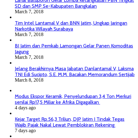
Lanal Batuporon Gelar Lomba Ketangkasan PBN Tingkat
SD dan SMP Se-Kabupaten Bangkalan
March 7, 2018
Tim Intel Lantamal V dan BNN Jatim, Ungkap Jaringan
Narkotika Wilayah Surabaya
March 7, 2018
BI Jatim dan Pemkab Lamongan Gelar Panen Komoditas
Jagung
March 7, 2018
Jelang Berakhirnya Masa Jabatan Danlantamal V, Laksma
TNI Edi Sucipto, S.E. M.M. Bacakan Memorandum Sertijab
March 8, 2018
Modus Ekspor Keramik, Penyelundupan 3,4 Ton Merkuri
senilai Rp17,5 Miliar ke Afrika Digagalkan
4 days ago
Kejar Target Rp.56,3 Triliun, DJP Jatim I Tindak Tegas
Wajib Pajak Nakal Lewat Pemblokiran Rekening
7 days ago