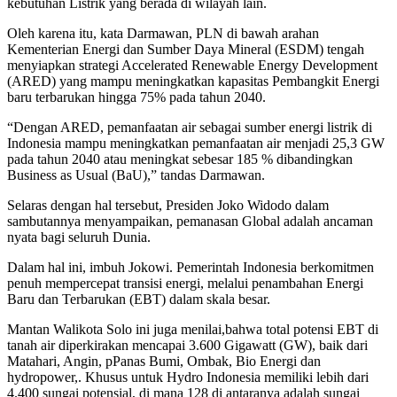
kebutuhan Listrik yang berada di wilayah lain.
Oleh karena itu, kata Darmawan, PLN di bawah arahan
Kementerian Energi dan Sumber Daya Mineral (ESDM) tengah
menyiapkan strategi Accelerated Renewable Energy Development
(ARED) yang mampu meningkatkan kapasitas Pembangkit Energi
baru terbarukan hingga 75% pada tahun 2040.
“Dengan ARED, pemanfaatan air sebagai sumber energi listrik di
Indonesia mampu meningkatkan pemanfaatan air menjadi 25,3 GW
pada tahun 2040 atau meningkat sebesar 185 % dibandingkan
Business as Usual (BaU),” tandas Darmawan.
Selaras dengan hal tersebut, Presiden Joko Widodo dalam
sambutannya menyampaikan, pemanasan Global adalah ancaman
nyata bagi seluruh Dunia.
Dalam hal ini, imbuh Jokowi. Pemerintah Indonesia berkomitmen
penuh mempercepat transisi energi, melalui penambahan Energi
Baru dan Terbarukan (EBT) dalam skala besar.
Mantan Walikota Solo ini juga menilai,bahwa total potensi EBT di
tanah air diperkirakan mencapai 3.600 Gigawatt (GW), baik dari
Matahari, Angin, pPanas Bumi, Ombak, Bio Energi dan
hydropower,. Khusus untuk Hydro Indonesia memiliki lebih dari
4.400 sungai potensial, di mana 128 di antaranya adalah sungai