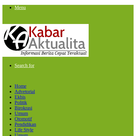
Menu
Search for
Home
Advetorial
Ekbis
Politik
Birokrasi
Umum
Otomotif
Pendidikan
Life Style
Umum