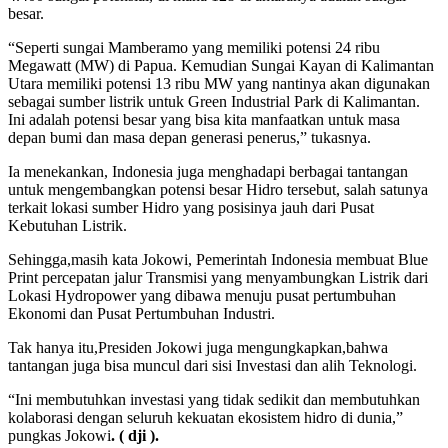
besar.
“Seperti sungai Mamberamo yang memiliki potensi 24 ribu
Megawatt (MW) di Papua. Kemudian Sungai Kayan di Kalimantan
Utara memiliki potensi 13 ribu MW yang nantinya akan digunakan
sebagai sumber listrik untuk Green Industrial Park di Kalimantan.
Ini adalah potensi besar yang bisa kita manfaatkan untuk masa
depan bumi dan masa depan generasi penerus,” tukasnya.
Ia menekankan, Indonesia juga menghadapi berbagai tantangan
untuk mengembangkan potensi besar Hidro tersebut, salah satunya
terkait lokasi sumber Hidro yang posisinya jauh dari Pusat
Kebutuhan Listrik.
Sehingga,masih kata Jokowi, Pemerintah Indonesia membuat Blue
Print percepatan jalur Transmisi yang menyambungkan Listrik dari
Lokasi Hydropower yang dibawa menuju pusat pertumbuhan
Ekonomi dan Pusat Pertumbuhan Industri.
Tak hanya itu,Presiden Jokowi juga mengungkapkan,bahwa
tantangan juga bisa muncul dari sisi Investasi dan alih Teknologi.
“Ini membutuhkan investasi yang tidak sedikit dan membutuhkan
kolaborasi dengan seluruh kekuatan ekosistem hidro di dunia,”
pungkas Jokowi
. ( dji ).