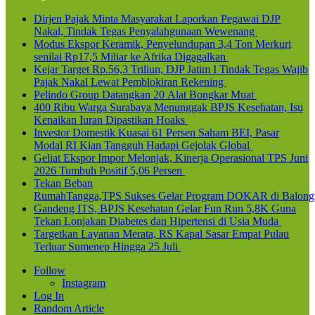
Dirjen Pajak Minta Masyarakat Laporkan Pegawai DJP
Nakal, Tindak Tegas Penyalahgunaan Wewenang
Modus Ekspor Keramik, Penyelundupan 3,4 Ton Merkuri
senilai Rp17,5 Miliar ke Afrika Digagalkan
Kejar Target Rp.56,3 Triliun, DJP Jatim I Tindak Tegas Wajib
Pajak Nakal Lewat Pemblokiran Rekening
Pelindo Group Datangkan 20 Alat Bongkar Muat
400 Ribu Warga Surabaya Menunggak BPJS Kesehatan, Isu
Kenaikan Iuran Dipastikan Hoaks
Investor Domestik Kuasai 61 Persen Saham BEI, Pasar
Modal RI Kian Tangguh Hadapi Gejolak Global
Geliat Ekspor Impor Melonjak, Kinerja Operasional TPS Juni
2026 Tumbuh Positif 5,06 Persen
Tekan Beban
RumahTangga,TPS Sukses Gelar Program DOKAR di Balong
Gandeng ITS, BPJS Kesehatan Gelar Fun Run 5,8K Guna
Tekan Lonjakan Diabetes dan Hipertensi di Usia Muda
Targetkan Layanan Merata, RS Kapal Sasar Empat Pulau
Terluar Sumenep Hingga 25 Juli
Follow
Instagram
Log In
Random Article