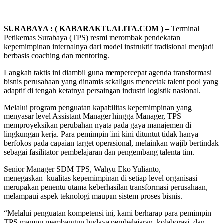
SURABAYA : ( KABARAKTUALITA.COM ) –
Terminal
Petikemas Surabaya (TPS) resmi merombak pendekatan
kepemimpinan internalnya dari model instruktif tradisional menjadi
berbasis coaching dan mentoring.
Langkah taktis ini diambil guna mempercepat agenda transformasi
bisnis perusahaan yang dinamis sekaligus mencetak talent pool yang
adaptif di tengah ketatnya persaingan industri logistik nasional.
Melalui program penguatan kapabilitas kepemimpinan yang
menyasar level Assistant Manager hingga Manager, TPS
memproyeksikan perubahan nyata pada gaya manajemen di
lingkungan kerja. Para pemimpin lini kini dituntut tidak hanya
berfokos pada capaian target operasional, melainkan wajib bertindak
sebagai fasilitator pembelajaran dan pengembang talenta tim.
Senior Manager SDM TPS, Wahyu Eko Yulianto,
menegaskan kualitas kepemimpinan di setiap level organisasi
merupakan penentu utama keberhasilan transformasi perusahaan,
melampaui aspek teknologi maupun sistem proses bisnis.
“Melalui penguatan kompetensi ini, kami berharap para pemimpin
TPS mampu membangun budaya pembelajaran, kolaborasi, dan