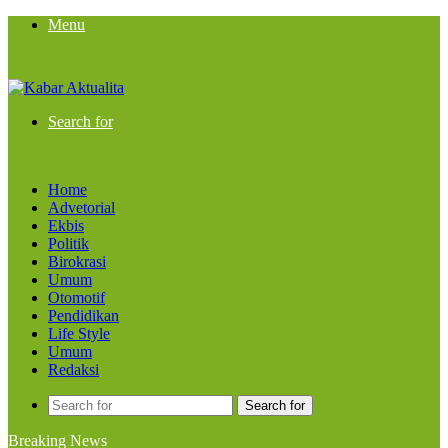
Menu
Search for
Home
Advetorial
Ekbis
Politik
Birokrasi
Umum
Otomotif
Pendidikan
Life Style
Umum
Redaksi
Search for
Breaking News