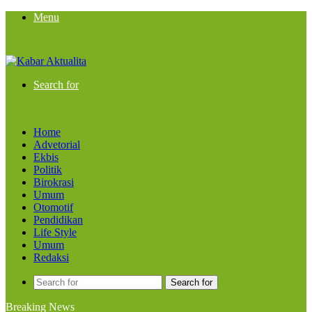
Menu
Search for
Home
Advetorial
Ekbis
Politik
Birokrasi
Umum
Otomotif
Pendidikan
Life Style
Umum
Redaksi
Search for
Breaking News