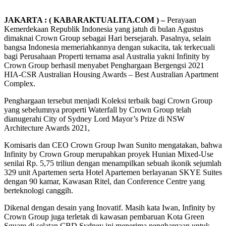
JAKARTA : ( KABARAKTUALITA.COM ) –
Perayaan
Kemerdekaan Republik Indonesia yang jatuh di bulan Agustus
dimaknai Crown Group sebagai Hari bersejarah. Pasalnya, selain
bangsa Indonesia memeriahkannya dengan sukacita, tak terkecuali
bagi Perusahaan Properti ternama asal Australia yakni Infinity by
Crown Group berhasil menyabet Penghargaan Bergengsi 2021
HIA-CSR Australian Housing Awards – Best Australian Apartment
Complex.
Penghargaan tersebut menjadi Koleksi terbaik bagi Crown Group
yang sebelumnya properti Waterfall by Crown Group telah
dianugerahi City of Sydney Lord Mayor’s Prize di NSW
Architecture Awards 2021,
Komisaris dan CEO Crown Group Iwan Sunito mengatakan, bahwa
Infinity by Crown Group merupahkan proyek Hunian Mixed-Use
senilai Rp. 5,75 triliun dengan menampilkan sebuah ikonik sejumlah
329 unit Apartemen serta Hotel Apartemen berlayanan SKYE Suites
dengan 90 kamar, Kawasan Ritel, dan Conference Centre yang
berteknologi canggih.
Dikenal dengan desain yang Inovatif. Masih kata Iwan, Infinity by
Crown Group juga terletak di kawasan pembaruan Kota Green
Square di selatan CBD Sydney ini menerima penghargaan untuk