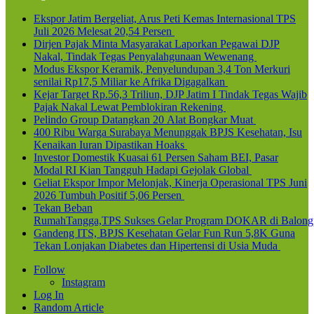
Ekspor Jatim Bergeliat, Arus Peti Kemas Internasional TPS
Juli 2026 Melesat 20,54 Persen
Dirjen Pajak Minta Masyarakat Laporkan Pegawai DJP
Nakal, Tindak Tegas Penyalahgunaan Wewenang
Modus Ekspor Keramik, Penyelundupan 3,4 Ton Merkuri
senilai Rp17,5 Miliar ke Afrika Digagalkan
Kejar Target Rp.56,3 Triliun, DJP Jatim I Tindak Tegas Wajib
Pajak Nakal Lewat Pemblokiran Rekening
Pelindo Group Datangkan 20 Alat Bongkar Muat
400 Ribu Warga Surabaya Menunggak BPJS Kesehatan, Isu
Kenaikan Iuran Dipastikan Hoaks
Investor Domestik Kuasai 61 Persen Saham BEI, Pasar
Modal RI Kian Tangguh Hadapi Gejolak Global
Geliat Ekspor Impor Melonjak, Kinerja Operasional TPS Juni
2026 Tumbuh Positif 5,06 Persen
Tekan Beban
RumahTangga,TPS Sukses Gelar Program DOKAR di Balong
Gandeng ITS, BPJS Kesehatan Gelar Fun Run 5,8K Guna
Tekan Lonjakan Diabetes dan Hipertensi di Usia Muda
Follow
Instagram
Log In
Random Article