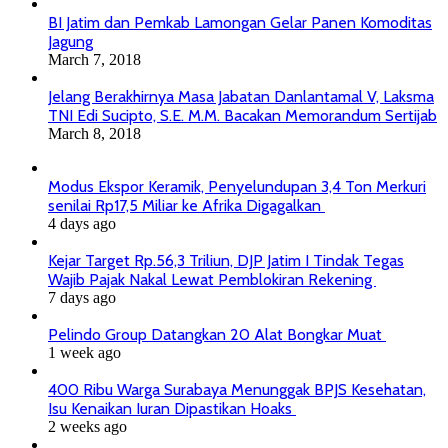
BI Jatim dan Pemkab Lamongan Gelar Panen Komoditas
Jagung
March 7, 2018
Jelang Berakhirnya Masa Jabatan Danlantamal V, Laksma
TNI Edi Sucipto, S.E. M.M. Bacakan Memorandum Sertijab
March 8, 2018
Modus Ekspor Keramik, Penyelundupan 3,4 Ton Merkuri
senilai Rp17,5 Miliar ke Afrika Digagalkan
4 days ago
Kejar Target Rp.56,3 Triliun, DJP Jatim I Tindak Tegas
Wajib Pajak Nakal Lewat Pemblokiran Rekening
7 days ago
Pelindo Group Datangkan 20 Alat Bongkar Muat
1 week ago
400 Ribu Warga Surabaya Menunggak BPJS Kesehatan,
Isu Kenaikan Iuran Dipastikan Hoaks
2 weeks ago