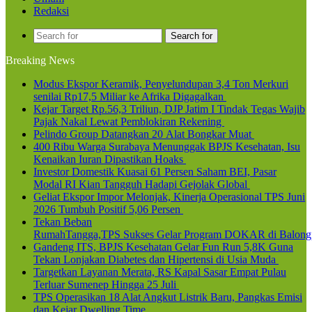
Redaksi
Search for
Breaking News
Modus Ekspor Keramik, Penyelundupan 3,4 Ton Merkuri
senilai Rp17,5 Miliar ke Afrika Digagalkan
Kejar Target Rp.56,3 Triliun, DJP Jatim I Tindak Tegas Wajib
Pajak Nakal Lewat Pemblokiran Rekening
Pelindo Group Datangkan 20 Alat Bongkar Muat
400 Ribu Warga Surabaya Menunggak BPJS Kesehatan, Isu
Kenaikan Iuran Dipastikan Hoaks
Investor Domestik Kuasai 61 Persen Saham BEI, Pasar
Modal RI Kian Tangguh Hadapi Gejolak Global
Geliat Ekspor Impor Melonjak, Kinerja Operasional TPS Juni
2026 Tumbuh Positif 5,06 Persen
Tekan Beban
RumahTangga,TPS Sukses Gelar Program DOKAR di Balong
Gandeng ITS, BPJS Kesehatan Gelar Fun Run 5,8K Guna
Tekan Lonjakan Diabetes dan Hipertensi di Usia Muda
Targetkan Layanan Merata, RS Kapal Sasar Empat Pulau
Terluar Sumenep Hingga 25 Juli
TPS Operasikan 18 Alat Angkut Listrik Baru, Pangkas Emisi
dan Kejar Dwelling Time