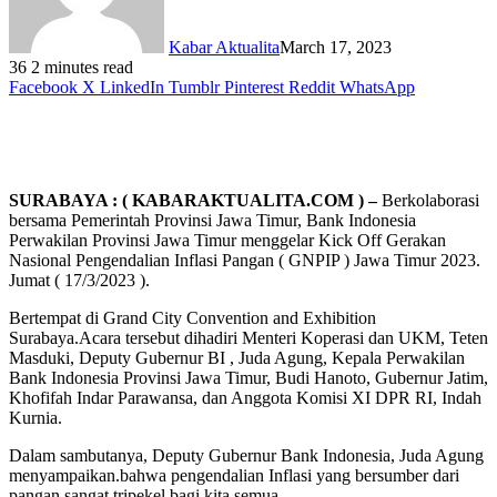
Kabar Aktualita
March 17, 2023
36
2 minutes read
Facebook
X
LinkedIn
Tumblr
Pinterest
Reddit
WhatsApp
SURABAYA : ( KABARAKTUALITA.COM ) –
Berkolaborasi
bersama Pemerintah Provinsi Jawa Timur, Bank Indonesia
Perwakilan Provinsi Jawa Timur menggelar Kick Off Gerakan
Nasional Pengendalian Inflasi Pangan ( GNPIP ) Jawa Timur 2023.
Jumat ( 17/3/2023 ).
Bertempat di Grand City Convention and Exhibition
Surabaya.Acara tersebut dihadiri Menteri Koperasi dan UKM, Teten
Masduki, Deputy Gubernur BI , Juda Agung, Kepala Perwakilan
Bank Indonesia Provinsi Jawa Timur, Budi Hanoto, Gubernur Jatim,
Khofifah Indar Parawansa, dan Anggota Komisi XI DPR RI, Indah
Kurnia.
Dalam sambutanya, Deputy Gubernur Bank Indonesia, Juda Agung
menyampaikan.bahwa pengendalian Inflasi yang bersumber dari
pangan sangat tripekel bagi kita semua.