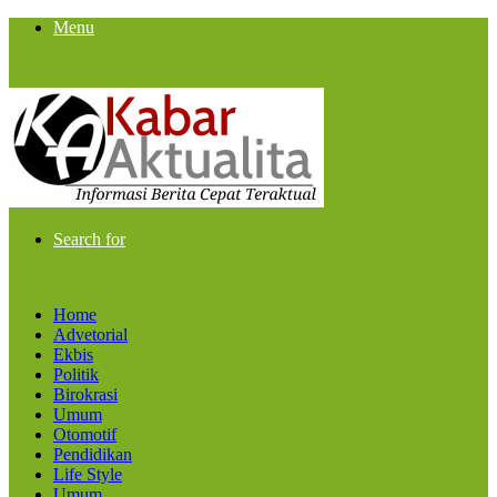
Menu
Search for
Home
Advetorial
Ekbis
Politik
Birokrasi
Umum
Otomotif
Pendidikan
Life Style
Umum