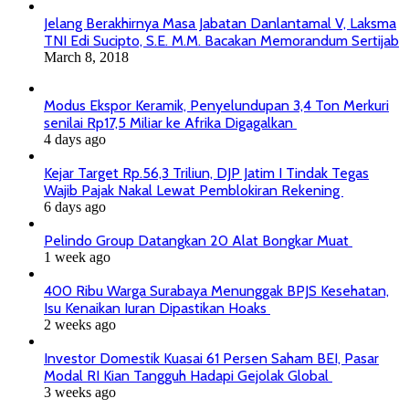
Jelang Berakhirnya Masa Jabatan Danlantamal V, Laksma
TNI Edi Sucipto, S.E. M.M. Bacakan Memorandum Sertijab
March 8, 2018
Modus Ekspor Keramik, Penyelundupan 3,4 Ton Merkuri
senilai Rp17,5 Miliar ke Afrika Digagalkan
4 days ago
Kejar Target Rp.56,3 Triliun, DJP Jatim I Tindak Tegas
Wajib Pajak Nakal Lewat Pemblokiran Rekening
6 days ago
Pelindo Group Datangkan 20 Alat Bongkar Muat
1 week ago
400 Ribu Warga Surabaya Menunggak BPJS Kesehatan,
Isu Kenaikan Iuran Dipastikan Hoaks
2 weeks ago
Investor Domestik Kuasai 61 Persen Saham BEI, Pasar
Modal RI Kian Tangguh Hadapi Gejolak Global
3 weeks ago