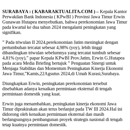
SURABAYA : ( KABARAKTUALITA.COM ) –
Kepala Kantor
Perwakilan Bank Indonesia ( KPwBI ) Provinsi Jawa Timur Erwin
Gunawan Hutapea menyebutkan, bahwa perekonomian Jawa Timur
pada kwartal ke dua tahun 2024 mengalami peningkatan yang
signifikan.
” Pada triwulan II 2024,perekonomian Jatim meningkat dengan
pertumbuhan tercatat sebesar 4,98% (yoy), lebih tinggi
dibandingkan triwulan sebelumnya yang tercatat tumbuh sebesar
4,81% (yoy),” papar Kepala KPwBI Prov.Jatim, Erwin G.Hutapea
pada acara Media Briefing bertajuk ” Penguatan Sinergi untuk
Menjaga Stabilitas dan Momentum Peningkatan Kinerja Ekonomi
Jawa Timur,”Kamis,22Agsutus 2024,di Umah Kurasi,Surabaya.
Diungkapkan Erwin, peningkatan perekonomian tersebut
disebabkan adanya kenaikan permintaan eksternal di tengah
permintaan domestik yang kuat.
Erwin juga menambahkan, peningkatan kinerja ekonomi Jawa
Timur diprakirakan akan terus berlanjut pada TW III 2024.Hal ini
didorong oleh kenaikan permintaan eksternal dan masih
berlangsungnya pembangunan proyek strategis nasional di tengah
tetap kuatnya permintaan domestik.