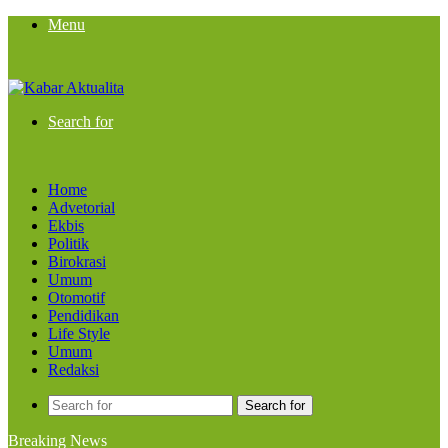
Menu
Search for
Home
Advetorial
Ekbis
Politik
Birokrasi
Umum
Otomotif
Pendidikan
Life Style
Umum
Redaksi
Search for
Breaking News