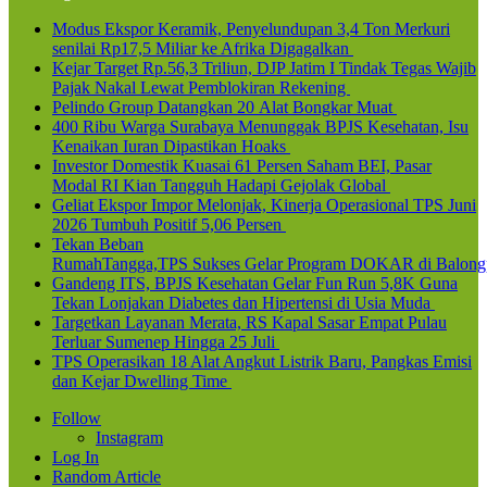
Modus Ekspor Keramik, Penyelundupan 3,4 Ton Merkuri
senilai Rp17,5 Miliar ke Afrika Digagalkan
Kejar Target Rp.56,3 Triliun, DJP Jatim I Tindak Tegas Wajib
Pajak Nakal Lewat Pemblokiran Rekening
Pelindo Group Datangkan 20 Alat Bongkar Muat
400 Ribu Warga Surabaya Menunggak BPJS Kesehatan, Isu
Kenaikan Iuran Dipastikan Hoaks
Investor Domestik Kuasai 61 Persen Saham BEI, Pasar
Modal RI Kian Tangguh Hadapi Gejolak Global
Geliat Ekspor Impor Melonjak, Kinerja Operasional TPS Juni
2026 Tumbuh Positif 5,06 Persen
Tekan Beban
RumahTangga,TPS Sukses Gelar Program DOKAR di Balong
Gandeng ITS, BPJS Kesehatan Gelar Fun Run 5,8K Guna
Tekan Lonjakan Diabetes dan Hipertensi di Usia Muda
Targetkan Layanan Merata, RS Kapal Sasar Empat Pulau
Terluar Sumenep Hingga 25 Juli
TPS Operasikan 18 Alat Angkut Listrik Baru, Pangkas Emisi
dan Kejar Dwelling Time
Follow
Instagram
Log In
Random Article