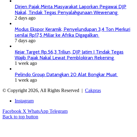
Dirjen Pajak Minta Masyarakat Laporkan Pegawai DJP
Nakal, Tindak Tegas Penyalahgunaan Wewenang
2 days ago
Modus Ekspor Keramik, Penyelundupan 3,4 Ton Merkuri
senilai Rp17,5 Miliar ke Afrika Digagalkan
7 days ago
Kejar Target Rp.56,3 Triliun, DJP Jatim I Tindak Tegas
Wajib Pajak Nakal Lewat Pemblokiran Rekening
1 week ago
Pelindo Group Datangkan 20 Alat Bongkar Muat
1 week ago
© Copyright 2026, All Rights Reserved |
Cakpras
Instagram
Facebook
X
WhatsApp
Telegram
Back to top button