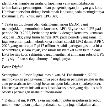
identifikasi hambatan usaha di lapangan yang mengakibatkan
terhambatnya pembangunan dan pengembangan jaringan gas kota.
Hambatan tersebut diduga berdampak langsung pada meningkatnya
konsumsi LPG, khususnya LPG 3kg.
” Fakta ini didukung oleh data Kementerien ESDM yang
menunjukkan pertumbuhan konsumsi LPG 3kg sebesar 4,5% pada
periode 2019 2023, berbanding terbalik dengan konsumsi kemasan
5kg dan 12kg yang turun hampir 10% pada periode yang sama. Ini
juga tercermin pada melonjaknya alokasi subsidi LPG dalam APBN
2023 yang mencapai Rp117 trilliun. Apabila jaringan gas kota bisa
berkembang secara layak, konsumsi masyarakat akan beralih dari
LPG ke gas kota, sehingga dapat menghemat anggaran subsidi LPG
yang signifikan setiap tahunnya,” ungkapnya.
Pasar Digital
Sedangkan di Pasar Digital, masih kata M. Fanshurullah.KPPU
memfokuskan pengawasaannya pada dugaan perilaku pelaku usaha
atau perusahaan teknologi besar maupun lokapasar (marketplace),
khususnya secara inisiatif atas kasus-kasus besar yang diputus oleh
otoritas persaingan usaha di internasional.
” Dalam hal ini, KPPU akan mendalami putusan-putusan tersebut
untuk menentukan apakah perbuatan serupa juga dilakukan atau