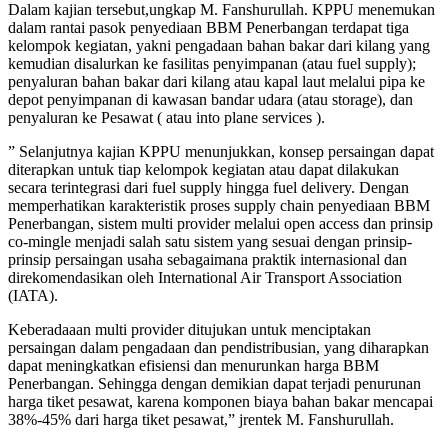
Dalam kajian tersebut,ungkap M. Fanshurullah. KPPU menemukan
dalam rantai pasok penyediaan BBM Penerbangan terdapat tiga
kelompok kegiatan, yakni pengadaan bahan bakar dari kilang yang
kemudian disalurkan ke fasilitas penyimpanan (atau fuel supply);
penyaluran bahan bakar dari kilang atau kapal laut melalui pipa ke
depot penyimpanan di kawasan bandar udara (atau storage), dan
penyaluran ke Pesawat ( atau into plane services ).
” Selanjutnya kajian KPPU menunjukkan, konsep persaingan dapat
diterapkan untuk tiap kelompok kegiatan atau dapat dilakukan
secara terintegrasi dari fuel supply hingga fuel delivery. Dengan
memperhatikan karakteristik proses supply chain penyediaan BBM
Penerbangan, sistem multi provider melalui open access dan prinsip
co-mingle menjadi salah satu sistem yang sesuai dengan prinsip-
prinsip persaingan usaha sebagaimana praktik internasional dan
direkomendasikan oleh International Air Transport Association
(IATA).
Keberadaaan multi provider ditujukan untuk menciptakan
persaingan dalam pengadaan dan pendistribusian, yang diharapkan
dapat meningkatkan efisiensi dan menurunkan harga BBM
Penerbangan. Sehingga dengan demikian dapat terjadi penurunan
harga tiket pesawat, karena komponen biaya bahan bakar mencapai
38%-45% dari harga tiket pesawat,” jrentek M. Fanshurullah.