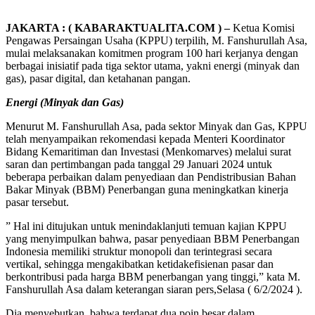
JAKARTA : ( KABARAKTUALITA.COM ) –
Ketua Komisi
Pengawas Persaingan Usaha (KPPU) terpilih, M. Fanshurullah Asa,
mulai melaksanakan komitmen program 100 hari kerjanya dengan
berbagai inisiatif pada tiga sektor utama, yakni energi (minyak dan
gas), pasar digital, dan ketahanan pangan.
Energi (Minyak dan Gas)
Menurut M. Fanshurullah Asa, pada sektor Minyak dan Gas, KPPU
telah menyampaikan rekomendasi kepada Menteri Koordinator
Bidang Kemaritiman dan Investasi (Menkomarves) melalui surat
saran dan pertimbangan pada tanggal 29 Januari 2024 untuk
beberapa perbaikan dalam penyediaan dan Pendistribusian Bahan
Bakar Minyak (BBM) Penerbangan guna meningkatkan kinerja
pasar tersebut.
” Hal ini ditujukan untuk menindaklanjuti temuan kajian KPPU
yang menyimpulkan bahwa, pasar penyediaan BBM Penerbangan
Indonesia memiliki struktur monopoli dan terintegrasi secara
vertikal, sehingga mengakibatkan ketidakefisienan pasar dan
berkontribusi pada harga BBM penerbangan yang tinggi,” kata M.
Fanshurullah Asa dalam keterangan siaran pers,Selasa ( 6/2/2024 ).
Dia menyebutkan, bahwa terdapat dua poin besar dalam