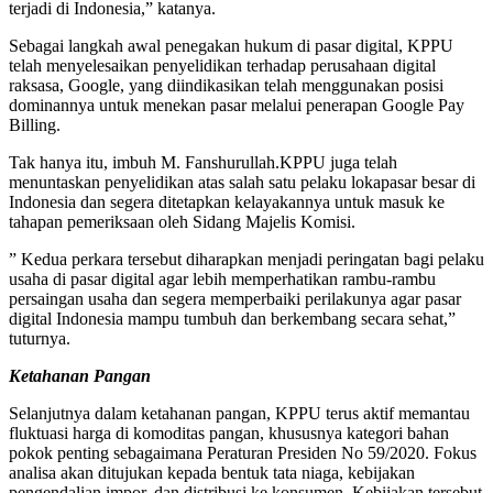
terjadi di Indonesia,” katanya.
Sebagai langkah awal penegakan hukum di pasar digital, KPPU
telah menyelesaikan penyelidikan terhadap perusahaan digital
raksasa, Google, yang diindikasikan telah menggunakan posisi
dominannya untuk menekan pasar melalui penerapan Google Pay
Billing.
Tak hanya itu, imbuh M. Fanshurullah.KPPU juga telah
menuntaskan penyelidikan atas salah satu pelaku lokapasar besar di
Indonesia dan segera ditetapkan kelayakannya untuk masuk ke
tahapan pemeriksaan oleh Sidang Majelis Komisi.
” Kedua perkara tersebut diharapkan menjadi peringatan bagi pelaku
usaha di pasar digital agar lebih memperhatikan rambu-rambu
persaingan usaha dan segera memperbaiki perilakunya agar pasar
digital Indonesia mampu tumbuh dan berkembang secara sehat,”
tuturnya.
Ketahanan Pangan
Selanjutnya dalam ketahanan pangan, KPPU terus aktif memantau
fluktuasi harga di komoditas pangan, khususnya kategori bahan
pokok penting sebagaimana Peraturan Presiden No 59/2020. Fokus
analisa akan ditujukan kepada bentuk tata niaga, kebijakan
pengendalian impor, dan distribusi ke konsumen. Kebijakan tersebut