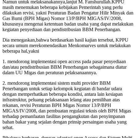
Namun untuk melaksanakannya,lanjut M. Fanshurullah.KPPU
masih menemukan beberapa kebijakan Pemerintah yang perlu
dilakukan revisi, yakni Peraturan Badan Pengatur Hilir Minyak dan
Gas Bumi (BPH Migas) Nomor 13/P/BPH MIGAS/IV/2008,
khususnya mengenai ketentuan badan usaha yang dapat melakukan
kegiatan penyediaan dan pendistribusian BBM Penerbangan.
Dia menegaskan,bahwa berdasarkan hasil kajian tersebut, KPPU
secara umum merekomendasikan Menkomarves untuk melakukan
beberapa hal,yakni
1. mendorong implementasi open access pada pasar penyediaan
dan/atau pendistribusian BBM Penerbangan sebagaimana diatur
dalam UU Migas dan peraturan pelaksanaannya.
2. mendorong implementasi sistem multi provider BBM
Penerbangan untuk setiap kelompok kegiatan di bandar udara
dengan memperhatikan beberapa kondisi, antara lain kesiapan
infrastruktur, peluang pelaksanaan lelang atau pemilihan atas
rekanan, revisi Peraturan BPH Migas Nomor 13/P/BPH
MIGAS/IV/2008, dan pembuatan regulasi teknis oleh BPH Migas
terhadap pemanfaatan fasilitas pengangkutan dan penyimpanan
bahan bakar yang sejalan dengan prinsip persaingan usaha yang
sehat.
Pihaknya berharap, dengan adaptasi open Access dan Sistem Multi