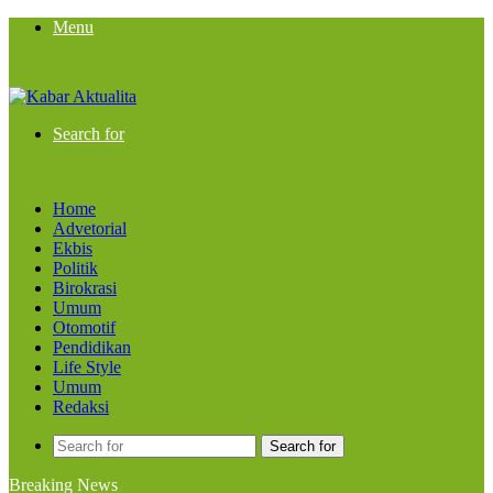
Menu
Search for
Home
Advetorial
Ekbis
Politik
Birokrasi
Umum
Otomotif
Pendidikan
Life Style
Umum
Redaksi
Search for
Breaking News