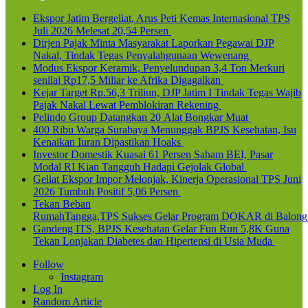
Ekspor Jatim Bergeliat, Arus Peti Kemas Internasional TPS
Juli 2026 Melesat 20,54 Persen
Dirjen Pajak Minta Masyarakat Laporkan Pegawai DJP
Nakal, Tindak Tegas Penyalahgunaan Wewenang
Modus Ekspor Keramik, Penyelundupan 3,4 Ton Merkuri
senilai Rp17,5 Miliar ke Afrika Digagalkan
Kejar Target Rp.56,3 Triliun, DJP Jatim I Tindak Tegas Wajib
Pajak Nakal Lewat Pemblokiran Rekening
Pelindo Group Datangkan 20 Alat Bongkar Muat
400 Ribu Warga Surabaya Menunggak BPJS Kesehatan, Isu
Kenaikan Iuran Dipastikan Hoaks
Investor Domestik Kuasai 61 Persen Saham BEI, Pasar
Modal RI Kian Tangguh Hadapi Gejolak Global
Geliat Ekspor Impor Melonjak, Kinerja Operasional TPS Juni
2026 Tumbuh Positif 5,06 Persen
Tekan Beban
RumahTangga,TPS Sukses Gelar Program DOKAR di Balong
Gandeng ITS, BPJS Kesehatan Gelar Fun Run 5,8K Guna
Tekan Lonjakan Diabetes dan Hipertensi di Usia Muda
Follow
Instagram
Log In
Random Article