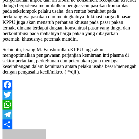
diduga berpotensi menimbulkan penguasaan pasokan komoditas
pada sekelompok pelaku usaha, dan rentan berakibat pada
berkurangnya pasokan dan meningkatnya fluktuasi harga di pasar.
KPPU juga akan menaruh perhatian khusus pada pasar pakan
ternak, dimana terdapat dugaan konsentrasi pasar yang tinggi dan
berkontribusi pada mahalnya harga pakan yang dibayarkan
peternak, khususnya peternak mandiri.
Selain itu, terang M. Fanshurullah.KPPU juga akan
mengoptimalkan pengawasan perjanjian kemitraan inti plasma di
sektor pertanian, perkebunan dan peternakan guna menjaga
keseimbangan dalam kemitraan antara pelaku usaha besar/menengah
dengan pengusaha kecil/mikro. ( */dji ).
Facebook
Twitter
WhatsApp
Telegram
Share