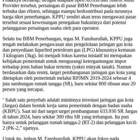
Provider tersebut, persaingan di pasar BBM Penerbangan lebih
terbuka dan efisien, sehingga mampu berkontribusi pada turunnya
harga tiket penerbangan. KPPU sendiri akan terus mengawasi pasar
tersebut sesuai kewenangan penegakan hukumnya dari potensi
pelanggaran persaingan usaha oleh para operator.
Selain isu BBM Penerbangan, tegas M. Fanshurullah, KPPU juga
tengah melakukan pengawasan atas pengelolaan jaringan gas kota
dan penyediaan liquefied petroleum gas (LPG) khususnya kemasan
3 kilogram (3kg). Ini menjadi fokus karena inisiatif ini merupakan
kebijakan pemerintah untuk mengurangi ketergantungan impor
terhadap jenis bahan bakar tertentu (yakni minyak tanah). Namun
berdasarkan data resmi, target pembangunan jaringan gas kota yang
ditetapkan oleh pemerintah melalui RPJMN 2019-2024 sebesar 4
juta sambungan rumah tangga (SR), baru sekitar 800 ribuan atau 20
persen yang tercapai.
‘ Salah satu penyebab adalah minimnya investasi jaringan gas kota
(Jargas) dalam bentuk kerja sama pemerintah dengan badan usaha
(KBPU). Saat ini dari target target pembangunan 633.930 SR Jargas
di tahun 2024, baru sekitar 300 ribu SR yang terbangun. Itu pun
hanya untuk pelanggan rumah tangga-2 (RT-2) dan pelanggan kecil-
2 (PK-2,” ujarnya.
Untuk itu, imbun M. Fanshurullah. KPPU akan fokus pada