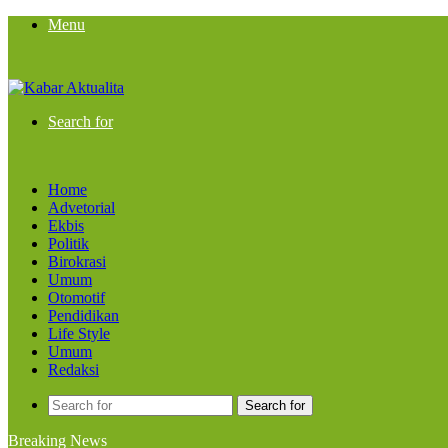
Menu
Search for
Home
Advetorial
Ekbis
Politik
Birokrasi
Umum
Otomotif
Pendidikan
Life Style
Umum
Redaksi
Search for
Breaking News