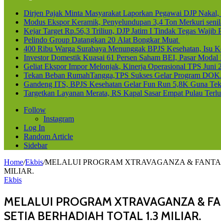
Dirjen Pajak Minta Masyarakat Laporkan Pegawai DJP Naka
Modus Ekspor Keramik, Penyelundupan 3,4 Ton Merkuri senila
Kejar Target Rp.56,3 Triliun, DJP Jatim I Tindak Tegas Waji
Pelindo Group Datangkan 20 Alat Bongkar Muat
400 Ribu Warga Surabaya Menunggak BPJS Kesehatan, Isu Ke
Investor Domestik Kuasai 61 Persen Saham BEI, Pasar Modal
Geliat Ekspor Impor Melonjak, Kinerja Operasional TPS Juni 
Tekan Beban RumahTangga,TPS Sukses Gelar Program DOK
Gandeng ITS, BPJS Kesehatan Gelar Fun Run 5,8K Guna Teka
Targetkan Layanan Merata, RS Kapal Sasar Empat Pulau Terl
Follow
Instagram
Log In
Random Article
Sidebar
Home
/
Ekbis
/
MELALUI PROGRAM XTRAVAGANZA & FANTAXI
MILIAR.
Ekbis
MELALUI PROGRAM XTRAVAGANZA & FAN
SETIA BERHADIAH TOTAL 1.3 MILIAR.