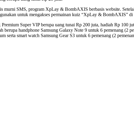
murni SMS, program XpLay & BombAXIS berbasis website. Setelah m
digunakan untuk mengakses permainan kuiz “XpLay & BombAXIS” di 
 Premium Super VIP berupa uang tunai Rp 200 juta, hadiah Rp 100 j
h berupa handphone Samsung Galaxy Note 9 untuk 6 pemenang (2 pe
m serta smart watch Samsung Gear S3 untuk 6 pemenang (2 pemenang 