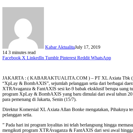
Kabar Aktualita
July 17, 2019
14
3 minutes read
Facebook
X
LinkedIn
Tumblr
Pinterest
Reddit
WhatsApp
JAKARTA : ( KABARAKTUALITA.COM ) – PT XL Axiata Tbk (XL Axia
“XpLay & BombAXIS”, sejumlah pelanggan setia dari berbagai daerah
XTRAvaganza & FantAXIS sesi ke-9 babak eksklusif berupa uang tun
program XpLay & BombAXIS yang baru dimulai dari awal tahun 2019
para pemenang di Jakarta, Senin (15/7).
Direktur Komersial XL Axiata Allan Bonke mengatakan, Pihaknya te
pelanggan setia.
” Pada hari ini program loyalitas ini telah berlangsung hingga memas
mengikuti program XTRAvaganza & FantAXIS dari sesi awal hingga ses