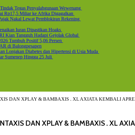
l, Tindak Tegas Penyalahgunaan Wewenang
i Rp17,5 Miliar ke Afrika Digagalkan
b Pajak Nakal Lewat Pemblokiran Rekening
naikan Iuran Dipastikan Hoaks
 RI Kian Tangguh Hadapi Gejolak Global
2026 Tumbuh Positif 5,06 Persen
AR di Balongpesapen
n Lonjakan Diabetes dan Hipertensi di Usia Muda
uar Sumenep Hingga 25 Juli
S DAN XPLAY & BAMBAXIS . XL AXIATA KEMBALI APRE
TAXIS DAN XPLAY & BAMBAXIS . XL AXI