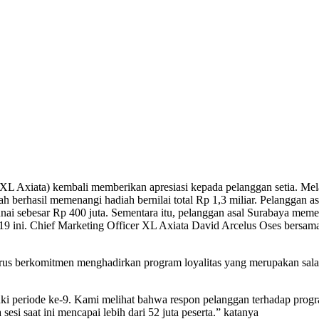
ta) kembali memberikan apresiasi kepada pelanggan setia. Melal
 berhasil memenangi hadiah bernilai total Rp 1,3 miliar. Pelanggan 
ai sebesar Rp 400 juta. Sementara itu, pelanggan asal Surabaya meme
 ini. Chief Marketing Officer XL Axiata David Arcelus Oses bersa
rus berkomitmen menghadirkan program loyalitas yang merupakan sala
uki periode ke-9. Kami melihat bahwa respon pelanggan terhadap program
i saat ini mencapai lebih dari 52 juta peserta.” katanya