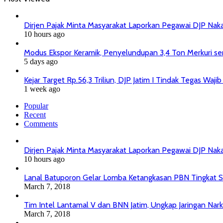
Dirjen Pajak Minta Masyarakat Laporkan Pegawai DJP Na
10 hours ago
Modus Ekspor Keramik, Penyelundupan 3,4 Ton Merkuri senil
5 days ago
Kejar Target Rp.56,3 Triliun, DJP Jatim I Tindak Tegas Wa
1 week ago
Popular
Recent
Comments
Dirjen Pajak Minta Masyarakat Laporkan Pegawai DJP Na
10 hours ago
Lanal Batuporon Gelar Lomba Ketangkasan PBN Tingkat
March 7, 2018
Tim Intel Lantamal V dan BNN Jatim, Ungkap Jaringan Nar
March 7, 2018