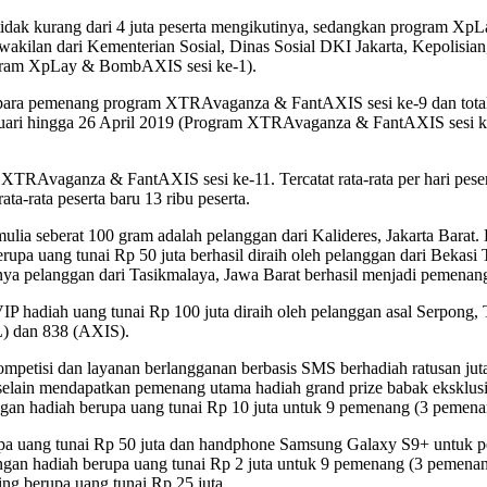
 kurang dari 4 juta peserta mengikutinya, sedangkan program XpLay 
akilan dari Kementerian Sosial, Dinas Sosial DKI Jakarta, Kepolisian
gram XpLay & BombAXIS sesi ke-1).
 para pemenang program XTRAvaganza & FantAXIS sesi ke-9 dan tota
uari hingga 26 April 2019 (Program XTRAvaganza & FantAXIS sesi ke
RAvaganza & FantAXIS sesi ke-11. Tercatat rata-rata per hari pesert
rata peserta baru 13 ribu peserta.
 seberat 100 gram adalah pelanggan dari Kalideres, Jakarta Barat.
 berupa uang tunai Rp 50 juta berhasil diraih oleh pelanggan dari Be
utnya pelanggan dari Tasikmalaya, Jawa Barat berhasil menjadi pemena
hadiah uang tunai Rp 100 juta diraih oleh pelanggan asal Serpong, T
L) dan 838 (AXIS).
an layanan berlangganan berbasis SMS berhadiah ratusan juta rupi
selain mendapatkan pemenang utama hadiah grand prize babak eksklusi
n hadiah berupa uang tunai Rp 10 juta untuk 9 pemenang (3 pemenan
upa uang tunai Rp 50 juta dan handphone Samsung Galaxy S9+ untuk 
 hadiah berupa uang tunai Rp 2 juta untuk 9 pemenang (3 pemenang p
g berupa uang tunai Rp 25 juta.