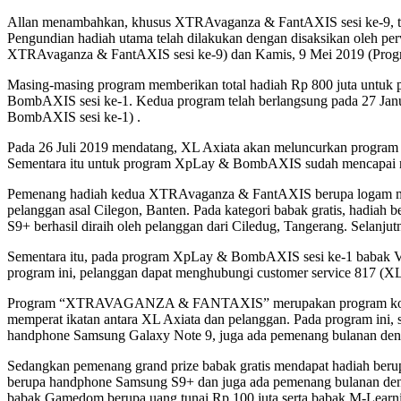
Allan menambahkan, khusus XTRAvaganza & FantAXIS sesi ke-9, tidak
Pengundian hadiah utama telah dilakukan dengan disaksikan oleh perw
XTRAvaganza & FantAXIS sesi ke-9) dan Kamis, 9 Mei 2019 (Pro
Masing-masing program memberikan total hadiah Rp 800 juta untuk
BombAXIS sesi ke-1. Kedua program telah berlangsung pada 27 Jan
BombAXIS sesi ke-1) .
Pada 26 Juli 2019 mendatang, XL Axiata akan meluncurkan program XT
Sementara itu untuk program XpLay & BombAXIS sudah mencapai rata-
Pemenang hadiah kedua XTRAvaganza & FantAXIS berupa logam mulia
pelanggan asal Cilegon, Banten. Pada kategori babak gratis, hadiah
S9+ berhasil diraih oleh pelanggan dari Ciledug, Tangerang. Selanj
Sementara itu, pada program XpLay & BombAXIS sesi ke-1 babak VIP 
program ini, pelanggan dapat menghubungi customer service 817 (X
Program “XTRAVAGANZA & FANTAXIS” merupakan program kompetisi d
memperat ikatan antara XL Axiata dan pelanggan. Pada program ini, 
handphone Samsung Galaxy Note 9, juga ada pemenang bulanan denga
Sedangkan pemenang grand prize babak gratis mendapat hadiah ber
berupa handphone Samsung S9+ dan juga ada pemenang bulanan dengan
babak Gamedom berupa uang tunai Rp 100 juta serta babak M-Learnin