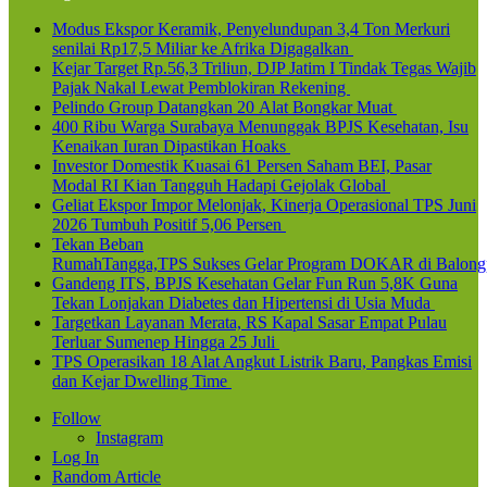
Modus Ekspor Keramik, Penyelundupan 3,4 Ton Merkuri
senilai Rp17,5 Miliar ke Afrika Digagalkan
Kejar Target Rp.56,3 Triliun, DJP Jatim I Tindak Tegas Wajib
Pajak Nakal Lewat Pemblokiran Rekening
Pelindo Group Datangkan 20 Alat Bongkar Muat
400 Ribu Warga Surabaya Menunggak BPJS Kesehatan, Isu
Kenaikan Iuran Dipastikan Hoaks
Investor Domestik Kuasai 61 Persen Saham BEI, Pasar
Modal RI Kian Tangguh Hadapi Gejolak Global
Geliat Ekspor Impor Melonjak, Kinerja Operasional TPS Juni
2026 Tumbuh Positif 5,06 Persen
Tekan Beban
RumahTangga,TPS Sukses Gelar Program DOKAR di Balong
Gandeng ITS, BPJS Kesehatan Gelar Fun Run 5,8K Guna
Tekan Lonjakan Diabetes dan Hipertensi di Usia Muda
Targetkan Layanan Merata, RS Kapal Sasar Empat Pulau
Terluar Sumenep Hingga 25 Juli
TPS Operasikan 18 Alat Angkut Listrik Baru, Pangkas Emisi
dan Kejar Dwelling Time
Follow
Instagram
Log In
Random Article