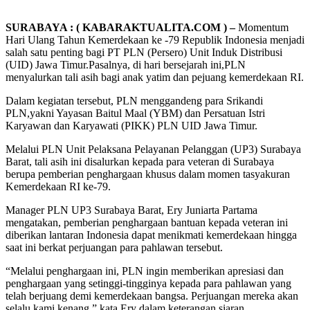
SURABAYA : ( KABARAKTUALITA.COM ) –
Momentum
Hari Ulang Tahun Kemerdekaan ke -79 Republik Indonesia menjadi
salah satu penting bagi PT PLN (Persero) Unit Induk Distribusi
(UID) Jawa Timur.Pasalnya, di hari bersejarah ini,PLN
menyalurkan tali asih bagi anak yatim dan pejuang kemerdekaan RI.
Dalam kegiatan tersebut, PLN menggandeng para Srikandi
PLN,yakni Yayasan Baitul Maal (YBM) dan Persatuan Istri
Karyawan dan Karyawati (PIKK) PLN UID Jawa Timur.
Melalui PLN Unit Pelaksana Pelayanan Pelanggan (UP3) Surabaya
Barat, tali asih ini disalurkan kepada para veteran di Surabaya
berupa pemberian penghargaan khusus dalam momen tasyakuran
Kemerdekaan RI ke-79.
Manager PLN UP3 Surabaya Barat, Ery Juniarta Partama
mengatakan, pemberian penghargaan bantuan kepada veteran ini
diberikan lantaran Indonesia dapat menikmati kemerdekaan hingga
saat ini berkat perjuangan para pahlawan tersebut.
“Melalui penghargaan ini, PLN ingin memberikan apresiasi dan
penghargaan yang setinggi-tingginya kepada para pahlawan yang
telah berjuang demi kemerdekaan bangsa. Perjuangan mereka akan
selalu kami kenang,” kata Ery dalam keterangan siaran