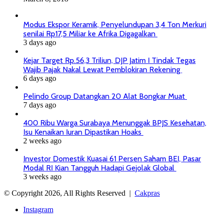
Modus Ekspor Keramik, Penyelundupan 3,4 Ton Merkuri
senilai Rp17,5 Miliar ke Afrika Digagalkan
3 days ago
Kejar Target Rp.56,3 Triliun, DJP Jatim I Tindak Tegas
Wajib Pajak Nakal Lewat Pemblokiran Rekening
6 days ago
Pelindo Group Datangkan 20 Alat Bongkar Muat
7 days ago
400 Ribu Warga Surabaya Menunggak BPJS Kesehatan,
Isu Kenaikan Iuran Dipastikan Hoaks
2 weeks ago
Investor Domestik Kuasai 61 Persen Saham BEI, Pasar
Modal RI Kian Tangguh Hadapi Gejolak Global
3 weeks ago
© Copyright 2026, All Rights Reserved |
Cakpras
Instagram