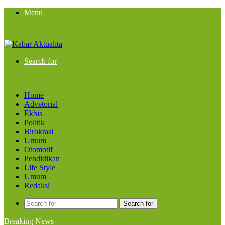
Menu
Search for
Home
Advetorial
Ekbis
Politik
Birokrasi
Umum
Otomotif
Pendidikan
Life Style
Umum
Redaksi
Search for
Breaking News