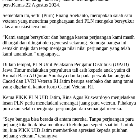
pers,Kamis,22 Agustus 2024.
Sementara itu,Sertu (Purn) Enang Soekanto, merupakan salah satu
veteran yang menerima penghargaan dari PLN mengaku bersyukur
atas apreasiasi tersebut.
“Kami sangat bersyukur dan bangga karena perjuangan kami masih
dihargai dan diingat oleh generasi sekarang. Semoga bangsa ini
semakin maju dan tetap menjaga nilai-nilai perjuangan yang telah
kami tanamkan,” ungkapnya.
Di lain tempat, PLN Unit Pelaksana Pengatur Distribusi (UP2D)
Jawa Timur melakukan penyaluran tali asih kepada anak yatim di
Rumah Baca Al Quran Surabaya dan kepada perwakilan anggota
Cacad dan LVRI Veteran RI Jatim berupa sembako dan uang tunai
yang digelar di kantor Korp Cacad Veteran RI.
Ketua PIKK PLN UID Jatim, Rina Agus Kuswardoyo menjelaskan
insan PLN perlu meneladani semangat juang para veteran. Pihaknya
pun akan selalu mengingat perjuangan dan semangat mereka.
“Saya bangga bisa berada di antara mereka. Tanpa perjuangan para
pejuang kita tidak bisa menikmati kehidupan seperti saat ini. Untuk
itu, kita PIKK UID Jatim memberikan apresiasi kepada puluhan
pejuang veteran,” terangnya.