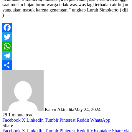
saat musim hujan turun warga tidak was-was lagi terhadap air hujan
yang akan masuk karena genangan,” ungkap Lurah Simokerto
( dji
)
Facebook
Twitter
WhatsApp
Telegram
Share
Kabar Aktualita
May 24, 2024
28
1 minute read
Facebook
X
LinkedIn
Tumblr
Pinterest
Reddit
WhatsApp
Share
Facebook
X
LinkedIn
Tumblr
Pinterest
Reddit
VKontakte
Share via