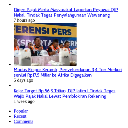
Dirjen Pajak Minta Masyarakat Laporkan Pegawai DJP
Nakal, Tindak Tegas Penyalahgunaan Wewenang
7 hours ago
Modus Ekspor Keramik, Penyelundupan 3,4 Ton Merkuri
senilai Rp17,5 Miliar ke Afrika Digagalkan
5 days ago
Kejar Target Rp.56,3 Triliun, DJP Jatim I Tindak Tegas
Wajib Pajak Nakal Lewat Pemblokiran Rekening
1 week ago
Popular
Recent
Comments