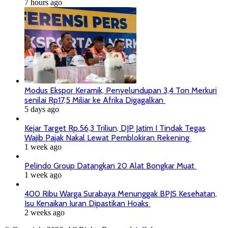
7 hours ago
Modus Ekspor Keramik, Penyelundupan 3,4 Ton Merkuri
senilai Rp17,5 Miliar ke Afrika Digagalkan
5 days ago
Kejar Target Rp.56,3 Triliun, DJP Jatim I Tindak Tegas
Wajib Pajak Nakal Lewat Pemblokiran Rekening
1 week ago
Pelindo Group Datangkan 20 Alat Bongkar Muat
1 week ago
400 Ribu Warga Surabaya Menunggak BPJS Kesehatan,
Isu Kenaikan Iuran Dipastikan Hoaks
2 weeks ago