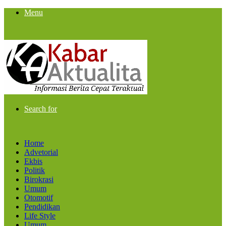
Menu
Search for
Home
Advetorial
Ekbis
Politik
Birokrasi
Umum
Otomotif
Pendidikan
Life Style
Umum