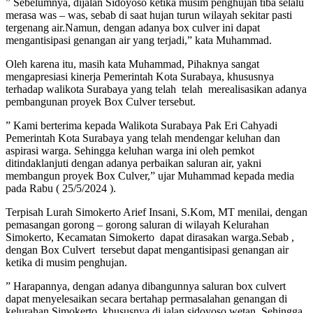
” Sebelumnya, dijalan Sidoyoso ketika musim penghujan tiba selalu
merasa was – was, sebab di saat hujan turun wilayah sekitar pasti
tergenang air.Namun, dengan adanya box culver ini dapat
mengantisipasi genangan air yang terjadi,” kata Muhammad.
Oleh karena itu, masih kata Muhammad, Pihaknya sangat
mengapresiasi kinerja Pemerintah Kota Surabaya, khususnya
terhadap walikota Surabaya yang telah telah merealisasikan adanya
pembangunan proyek Box Culver tersebut.
” Kami berterima kepada Walikota Surabaya Pak Eri Cahyadi
Pemerintah Kota Surabaya yang telah mendengar keluhan dan
aspirasi warga. Sehingga keluhan warga ini oleh pemkot
ditindaklanjuti dengan adanya perbaikan saluran air, yakni
membangun proyek Box Culver,” ujar Muhammad kepada media
pada Rabu ( 25/5/2024 ).
Terpisah Lurah Simokerto Arief Insani, S.Kom, MT menilai, dengan
pemasangan gorong – gorong saluran di wilayah Kelurahan
Simokerto, Kecamatan Simokerto dapat dirasakan warga.Sebab ,
dengan Box Culvert tersebut dapat mengantisipasi genangan air
ketika di musim penghujan.
” Harapannya, dengan adanya dibangunnya saluran box culvert
dapat menyelesaikan secara bertahap permasalahan genangan di
kelurahan Simokerto, khususnya di jalan sidoyoso wetan. Sehingga