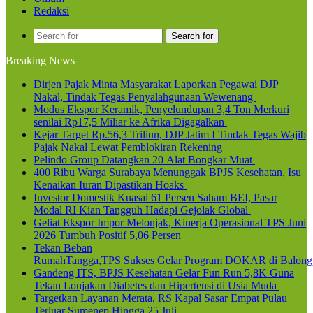
Redaksi
Search for
Breaking News
Dirjen Pajak Minta Masyarakat Laporkan Pegawai DJP
Nakal, Tindak Tegas Penyalahgunaan Wewenang
Modus Ekspor Keramik, Penyelundupan 3,4 Ton Merkuri
senilai Rp17,5 Miliar ke Afrika Digagalkan
Kejar Target Rp.56,3 Triliun, DJP Jatim I Tindak Tegas Wajib
Pajak Nakal Lewat Pemblokiran Rekening
Pelindo Group Datangkan 20 Alat Bongkar Muat
400 Ribu Warga Surabaya Menunggak BPJS Kesehatan, Isu
Kenaikan Iuran Dipastikan Hoaks
Investor Domestik Kuasai 61 Persen Saham BEI, Pasar
Modal RI Kian Tangguh Hadapi Gejolak Global
Geliat Ekspor Impor Melonjak, Kinerja Operasional TPS Juni
2026 Tumbuh Positif 5,06 Persen
Tekan Beban
RumahTangga,TPS Sukses Gelar Program DOKAR di Balong
Gandeng ITS, BPJS Kesehatan Gelar Fun Run 5,8K Guna
Tekan Lonjakan Diabetes dan Hipertensi di Usia Muda
Targetkan Layanan Merata, RS Kapal Sasar Empat Pulau
Terluar Sumenep Hingga 25 Juli