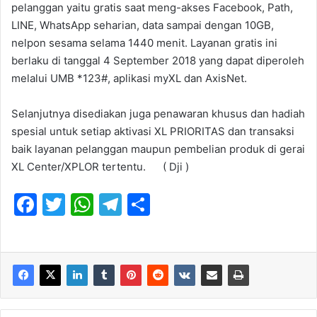
pelanggan yaitu gratis saat meng-akses Facebook, Path,
LINE, WhatsApp seharian, data sampai dengan 10GB,
nelpon sesama selama 1440 menit. Layanan gratis ini
berlaku di tanggal 4 September 2018 yang dapat diperoleh
melalui UMB *123#, aplikasi myXL dan AxisNet.
Selanjutnya disediakan juga penawaran khusus dan hadiah
spesial untuk setiap aktivasi XL PRIORITAS dan transaksi
baik layanan pelanggan maupun pembelian produk di gerai
XL Center/XPLOR tertentu. ( Dji )
F
T
W
T
S
a
w
h
el
h
c
itt
at
e
ar
e
er
s
gr
e
b
A
a