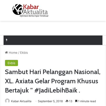
Menu
S
Home
/
Ekbis
Ekbis
Sambut Hari Pelanggan Nasional,
XL. Axiata Gelar Program Khusus
Bertajuk ” #JadiLebihBaik .
Kabar Aktualita
September 5, 2018
13
1 minute read