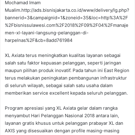
Mochamad Imam
Mualim.http://ads.bisnisjakarta.co.id/www/delivery/lg.php?
bannerid=3&campaignid=1&zoneid=35&loc=http%3A%2F
%2Fbisnissulawesi.com%2F2018%2F09%2F04%2Fmanaje
men-xl-layani-langsung-pelanggan-di-
harpelnas%2F&cb=8add761984
XL Axiata terus meningkatkan kualitas layanan sebagai
salah satu faktor kepuasan pelanggan, seperti jaringan
maupun pilihan produk inovatif. Pada tahun ini East Region
terus melakukan peningkatan pembangunan infrastruktur
di seluruh wilayah, sebagai salah satu usaha dalam
memberikan service excellent kepada seluruh pelanggan.
Program apresiasi yang XL Axiata gelar dalam rangka
menyambut Hari Pelanggan Nasional 2018 antara lain,
layanan gratis khusus untuk pelanggan prabayar XL dan
AXIS yang disesuaikan dengan profile masing-masing