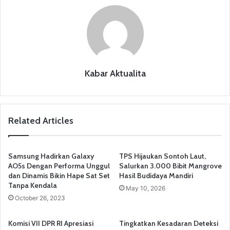
o
p
m
o
p
k
Kabar Aktualita
Related Articles
Samsung Hadirkan Galaxy
TPS Hijaukan Sontoh Laut,
AO5s Dengan Performa Unggul
Salurkan 3.000 Bibit Mangrove
dan Dinamis Bikin Hape Sat Set
Hasil Budidaya Mandiri
Tanpa Kendala
May 10, 2026
October 26, 2023
Komisi VII DPR RI Apresiasi
Tingkatkan Kesadaran Deteksi