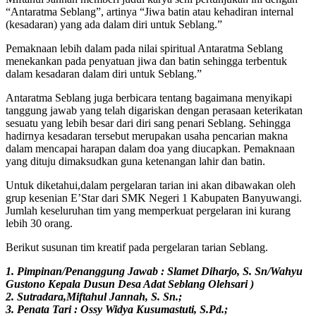
“Antaratma Seblang”, artinya “Jiwa batin atau kehadiran internal
(kesadaran) yang ada dalam diri untuk Seblang.”
Pemaknaan lebih dalam pada nilai spiritual Antaratma Seblang
menekankan pada penyatuan jiwa dan batin sehingga terbentuk
dalam kesadaran dalam diri untuk Seblang.”
Antaratma Seblang juga berbicara tentang bagaimana menyikapi
tanggung jawab yang telah digariskan dengan perasaan keterikatan
sesuatu yang lebih besar dari diri sang penari Seblang. Sehingga
hadirnya kesadaran tersebut merupakan usaha pencarian makna
dalam mencapai harapan dalam doa yang diucapkan. Pemaknaan
yang dituju dimaksudkan guna ketenangan lahir dan batin.
Untuk diketahui,dalam pergelaran tarian ini akan dibawakan oleh
grup kesenian E’Star dari SMK Negeri 1 Kabupaten Banyuwangi.
Jumlah keseluruhan tim yang memperkuat pergelaran ini kurang
lebih 30 orang.
Berikut susunan tim kreatif pada pergelaran tarian Seblang.
1. Pimpinan/Penanggung Jawab : Slamet Diharjo, S. Sn/Wahyu
Gustono Kepala Dusun Desa Adat Seblang Olehsari )
2. Sutradara,Miftahul Jannah, S. Sn.;
3. Penata Tari : Ossy Widya Kusumastuti, S.Pd.;