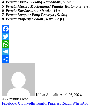
4. Penata Artistik : Gilang Ramadhani, S. Sn.;
5. Penata Musik : Mochammad Pungky Hartono, S. Sn.;
6. Penata Rias/kostum : Shoula , Vio;
7. Penata Lampu : Panji Prasetyo , S. Sn.;
8. Penata Property : Zolan , Reza
.
( dji ).
Facebook
Twitter
WhatsApp
Telegram
Share
Kabar Aktualita
April 26, 2024
45
2 minutes read
Facebook
X
LinkedIn
Tumblr
Pinterest
Reddit
WhatsApp