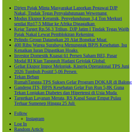
Dirjen Pajak Minta Masyarakat Laporkan Pegawai DJP
Nakal, Tindak Tegas Penyalahgunaan Wewenang
Modus Ekspor Keramik, Penyelundupan 3,4 Ton Merkuri
senilai Rp17,5 Miliar ke Afrika Digagalkan
Kejar Target Rp.56,3 Triliun, DJP Jatim I Tindak Tegas Wajib
Pajak Nakal Lewat Pemblokiran Rekening
Pelindo Group Datangkan 20 Alat Bongkar Muat
400 Ribu Warga Surabaya Menunggak BPJS Kesehatan, Isu
Kenaikan Iuran Dipastikan Hoaks
Investor Domestik Kuasai 61 Persen Saham BEI, Pasar
Modal RI Kian Tangguh Hadapi Gejolak Global
Geliat Ekspor Impor Melonjak, Kinerja Operasional TPS Juni
2026 Tumbuh Positif 5,06 Persen
Tekan Beban
RumahTangga,TPS Sukses Gelar Program DOKAR di Balong
Gandeng ITS, BPJS Kesehatan Gelar Fun Run 5,8K Guna
Tekan Lonjakan Diabetes dan Hipertensi di Usia Muda
Targetkan Layanan Merata, RS Kapal Sasar Empat Pulau
Terluar Sumenep Hingga 25 Juli
Follow
Instagram
Log In
Random Article