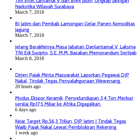
Tim Intel Lantamal V dan BNN Jatim, Ungkap Jaringan
Narkotika Wilayah Surabaya
March 7, 2018
BI Jatim dan Pemkab Lamongan Gelar Panen Komoditas
Jagung
March 7, 2018
Jelang Berakhirnya Masa Jabatan Danlantamal V, Laksma
TNI Edi Sucipto, S.E. M.M. Bacakan Memorandum Sertijab
March 8, 2018
Dirjen Pajak Minta Masyarakat Laporkan Pegawai DJP
Nakal, Tindak Tegas Penyalahgunaan Wewenang
20 hours ago
Modus Ekspor Keramik, Penyelundupan 3,4 Ton Merkuri
senilai Rp17,5 Miliar ke Afrika Digagalkan
6 days ago
Kejar Target Rp.56,3 Triliun, DJP Jatim I Tindak Tegas
Wajib Pajak Nakal Lewat Pemblokiran Rekening
1 week ago