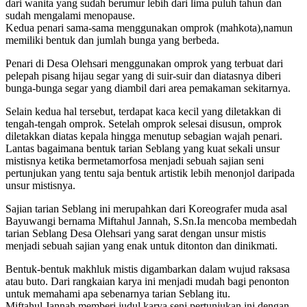
dari wanita yang sudah berumur lebih dari lima puluh tahun dan
sudah mengalami menopause.
Kedua penari sama-sama menggunakan omprok (mahkota),namun
memiliki bentuk dan jumlah bunga yang berbeda.
Penari di Desa Olehsari menggunakan omprok yang terbuat dari
pelepah pisang hijau segar yang di suir-suir dan diatasnya diberi
bunga-bunga segar yang diambil dari area pemakaman sekitarnya.
Selain kedua hal tersebut, terdapat kaca kecil yang diletakkan di
tengah-tengah omprok. Setelah omprok selesai disusun, omprok
diletakkan diatas kepala hingga menutup sebagian wajah penari.
Lantas bagaimana bentuk tarian Seblang yang kuat sekali unsur
mistisnya ketika bermetamorfosa menjadi sebuah sajian seni
pertunjukan yang tentu saja bentuk artistik lebih menonjol daripada
unsur mistisnya.
Sajian tarian Seblang ini merupahkan dari Koreografer muda asal
Bayuwangi bernama Miftahul Jannah, S.Sn.Ia mencoba membedah
tarian Seblang Desa Olehsari yang sarat dengan unsur mistis
menjadi sebuah sajian yang enak untuk ditonton dan dinikmati.
Bentuk-bentuk makhluk mistis digambarkan dalam wujud raksasa
atau buto. Dari rangkaian karya ini menjadi mudah bagi penonton
untuk memahami apa sebenarnya tarian Seblang itu.
Miftahul Jannah memberi judul karya seni pertunjukan ini dengan