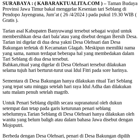
SURABAYA : ( KABARAKTUALITA.COM ) –
Taman Budaya
Provinsi Jawa Timur bakal menggelar Kesenian tari Seblang di
Pendopo Jayengrana, Jum’at ( 26 /4/2024 ) pada pukul 19.30 WIB (
Gratis ).
Tarian asal Kabupaten Banyuwangi tersebut sebagai wujud untuk
membersihkan desa dari bala’atau yang disebut dengan Bersih Desa.
Tarian ini digelar di dua desa yakni Desa Olehsari dan Desa
Bakungan terletak di Kecamatan Glagah. Meskipun memiliki nama
yang sama, namun terdapat beberapa hal yang membedakan dalam
Tari Seblang di dua desa tersebut.
Bahkan,ritual yang digelar di Desa Olehsari tersebut dilakukan
selama tujuh hari berturut-turut usai Idul Fitri pada sore harinya.
Sementara di Desa Bakungan hanya dilakukan ritual Tari Seblang
yang tepat satu minggu setelah hari raya Idul Adha dan dilakukan
satu malam penuh setelah magrib.
Untuk Penari Seblang dipilih secara supranatural oleh dukun
setempat dan tetap pada garis keturunan penari seblang
sebelumnya.Tarian Seblang di Desa Olehsari hanya dilakukan oleh
wanita yang belum baligh atau dalam bahasa Jawa disebut dengan
Mojoputri.
Berbeda dengan Desa Olehsari, penari di Desa Bakungan dipilih