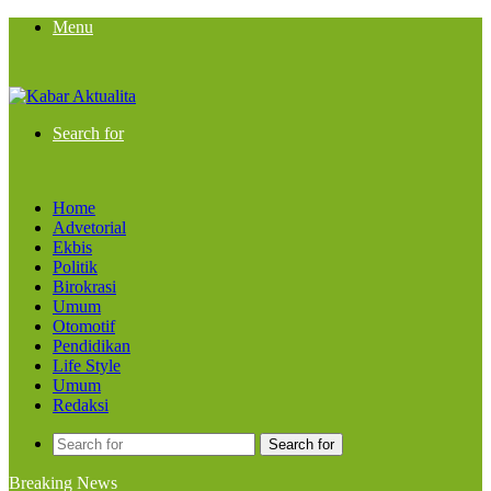
Menu
Search for
Home
Advetorial
Ekbis
Politik
Birokrasi
Umum
Otomotif
Pendidikan
Life Style
Umum
Redaksi
Search for
Breaking News