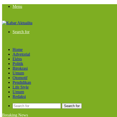
Menu
Search for
Home
Advetorial
Ekbis
Politik
Birokrasi
Umum
Otomotif
Pendidikan
Life Style
Umum
Redaksi
Search for
Breaking News