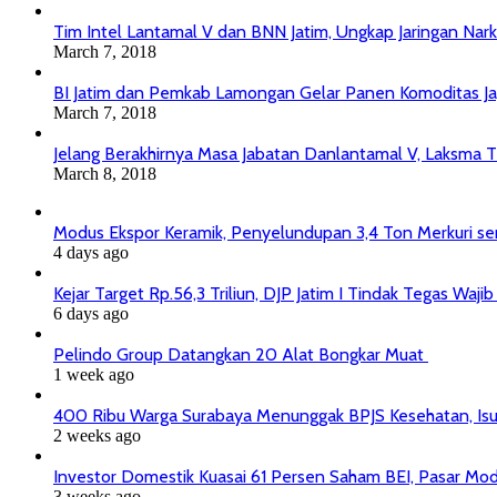
Tim Intel Lantamal V dan BNN Jatim, Ungkap Jaringan Nar
March 7, 2018
BI Jatim dan Pemkab Lamongan Gelar Panen Komoditas J
March 7, 2018
Jelang Berakhirnya Masa Jabatan Danlantamal V, Laksma T
March 8, 2018
Modus Ekspor Keramik, Penyelundupan 3,4 Ton Merkuri senil
4 days ago
Kejar Target Rp.56,3 Triliun, DJP Jatim I Tindak Tegas Wa
6 days ago
Pelindo Group Datangkan 20 Alat Bongkar Muat
1 week ago
400 Ribu Warga Surabaya Menunggak BPJS Kesehatan, Isu
2 weeks ago
Investor Domestik Kuasai 61 Persen Saham BEI, Pasar Mod
3 weeks ago