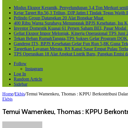
Modus Ekspor Keramik, Penyelundupan 3,4 Ton Merkuri senila
Kejar Target Rp.56,3 Triliun, DJP Jatim I Tindak Tegas Waji
Pelindo Group Datangkan 20 Alat Bongkar Muat
400 Ribu Warga Surabaya Menunggak BPJS Kesehatan, Isu Ke
Investor Domestik Kuasai 61 Persen Saham BEI, Pasar Modal
Geliat Ekspor Impor Melonjak, Kinerja Operasional TPS Juni 
Tekan Beban RumahTangga,TPS Sukses Gelar Program DOK
Gandeng ITS, BPJS Kesehatan Gelar Fun Run 5,8K Guna Teka
Targetkan Layanan Merata, RS Kapal Sasar Empat Pulau Terl
TPS Operasikan 18 Alat Angkut Listrik Baru, Pangkas Emisi 
Follow
Instagram
Log In
Random Article
Sidebar
Home
/
Ekbis
/
Temui Wamenkeu, Thomas : KPPU Berkontribusi Dal
Ekbis
Temui Wamenkeu, Thomas : KPPU Berkontr