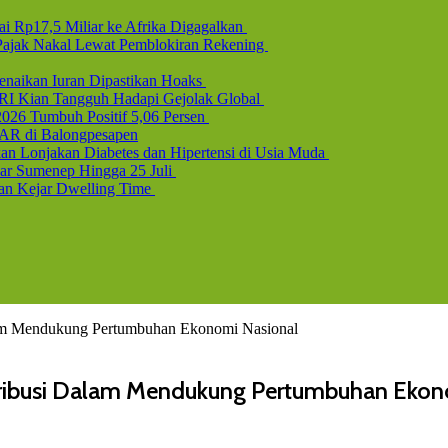
i Rp17,5 Miliar ke Afrika Digagalkan
b Pajak Nakal Lewat Pemblokiran Rekening
naikan Iuran Dipastikan Hoaks
 RI Kian Tangguh Hadapi Gejolak Global
2026 Tumbuh Positif 5,06 Persen
AR di Balongpesapen
n Lonjakan Diabetes dan Hipertensi di Usia Muda
uar Sumenep Hingga 25 Juli
dan Kejar Dwelling Time
am Mendukung Pertumbuhan Ekonomi Nasional
ibusi Dalam Mendukung Pertumbuhan Ekon