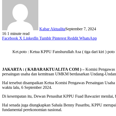
Kabar Aktualita
September 7, 2024
16
1 minute read
Facebook
X
LinkedIn
Tumblr
Pinterest
Reddit
WhatsApp
Ket.poto : Ketua KPPU Fanshurullah Asa ( tiga dari kiri ) poto
JAKARTA : ( KABARAKTUALITA COM ) –
Komisi Pengawas P
persaingan usaha dan kemitraan UMKM berdasarkan Undang-Undan
Hal tersebut disampaikan Ketua Komisi Pengawas Persaingan Usah
waktu lalu, 6 September 2024.
Di kesempatan itu, Dewan Penasihat KPPU Fuad Bawazier menilai,
Hal senada juga diungkapkan Sahala Benny Pasaribu, KPPU merupakan
fundamental perekonomian nasional.