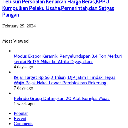
Telusuri Persoalan Kenaikan Harga Beras,KPPU
Kumpulkan Pelaku Usaha,Pemerintah,dan Satgas
Pangan
February 29, 2024
Most Viewed
Modus Ekspor Keramik, Penyelundupan 3,4 Ton Merkuri
senilai Rp17,5 Miliar ke Afrika Digagalkan
4 days ago
Kejar Target Rp.56,3 Triliun, DJP Jatim I Tindak Tegas
Wajib Pajak Nakal Lewat Pemblokiran Rekening
7 days ago
Pelindo Group Datangkan 20 Alat Bongkar Muat
1 week ago
Popular
Recent
Comments