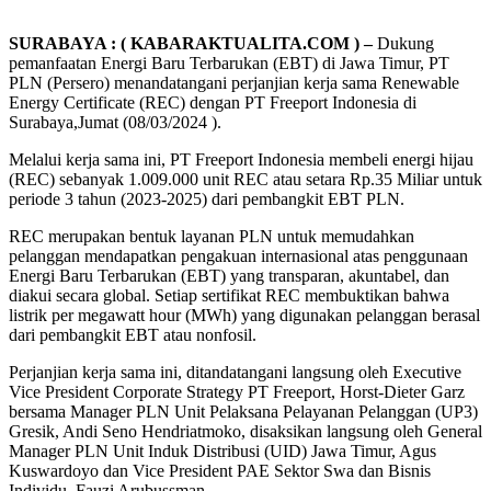
SURABAYA : ( KABARAKTUALITA.COM ) –
Dukung
pemanfaatan Energi Baru Terbarukan (EBT) di Jawa Timur, PT
PLN (Persero) menandatangani perjanjian kerja sama Renewable
Energy Certificate (REC) dengan PT Freeport Indonesia di
Surabaya,Jumat (08/03/2024 ).
Melalui kerja sama ini, PT Freeport Indonesia membeli energi hijau
(REC) sebanyak 1.009.000 unit REC atau setara Rp.35 Miliar untuk
periode 3 tahun (2023-2025) dari pembangkit EBT PLN.
REC merupakan bentuk layanan PLN untuk memudahkan
pelanggan mendapatkan pengakuan internasional atas penggunaan
Energi Baru Terbarukan (EBT) yang transparan, akuntabel, dan
diakui secara global. Setiap sertifikat REC membuktikan bahwa
listrik per megawatt hour (MWh) yang digunakan pelanggan berasal
dari pembangkit EBT atau nonfosil.
Perjanjian kerja sama ini, ditandatangani langsung oleh Executive
Vice President Corporate Strategy PT Freeport, Horst-Dieter Garz
bersama Manager PLN Unit Pelaksana Pelayanan Pelanggan (UP3)
Gresik, Andi Seno Hendriatmoko, disaksikan langsung oleh General
Manager PLN Unit Induk Distribusi (UID) Jawa Timur, Agus
Kuswardoyo dan Vice President PAE Sektor Swa dan Bisnis
Individu, Fauzi Arubussman.