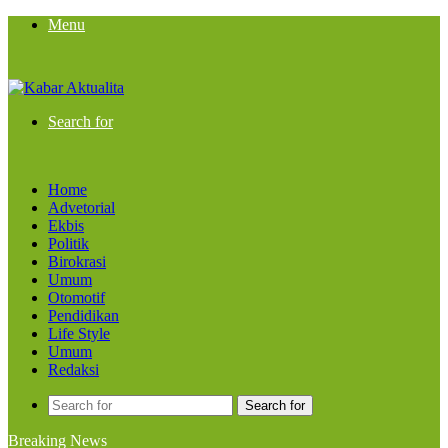
Menu
Search for
Home
Advetorial
Ekbis
Politik
Birokrasi
Umum
Otomotif
Pendidikan
Life Style
Umum
Redaksi
Search for
Breaking News