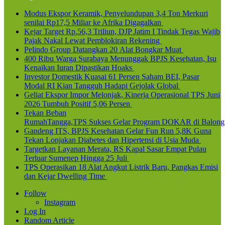
Modus Ekspor Keramik, Penyelundupan 3,4 Ton Merkuri
senilai Rp17,5 Miliar ke Afrika Digagalkan
Kejar Target Rp.56,3 Triliun, DJP Jatim I Tindak Tegas Wajib
Pajak Nakal Lewat Pemblokiran Rekening
Pelindo Group Datangkan 20 Alat Bongkar Muat
400 Ribu Warga Surabaya Menunggak BPJS Kesehatan, Isu
Kenaikan Iuran Dipastikan Hoaks
Investor Domestik Kuasai 61 Persen Saham BEI, Pasar
Modal RI Kian Tangguh Hadapi Gejolak Global
Geliat Ekspor Impor Melonjak, Kinerja Operasional TPS Juni
2026 Tumbuh Positif 5,06 Persen
Tekan Beban
RumahTangga,TPS Sukses Gelar Program DOKAR di Balong
Gandeng ITS, BPJS Kesehatan Gelar Fun Run 5,8K Guna
Tekan Lonjakan Diabetes dan Hipertensi di Usia Muda
Targetkan Layanan Merata, RS Kapal Sasar Empat Pulau
Terluar Sumenep Hingga 25 Juli
TPS Operasikan 18 Alat Angkut Listrik Baru, Pangkas Emisi
dan Kejar Dwelling Time
Follow
Instagram
Log In
Random Article