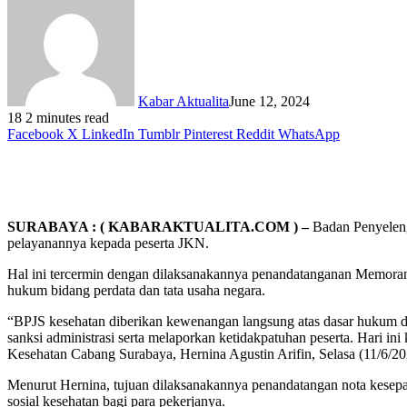
Kabar Aktualita
June 12, 2024
18
2 minutes read
Facebook
X
LinkedIn
Tumblr
Pinterest
Reddit
WhatsApp
SURABAYA : ( KABARAKTUALITA.COM ) –
Badan Penyeleng
pelayanannya kepada peserta JKN.
Hal ini tercermin dengan dilaksanakannya penandatanganan Memor
hukum bidang perdata dan tata usaha negara.
“BPJS kesehatan diberikan kewenangan langsung atas dasar hukum d
sanksi administrasi serta melaporkan ketidakpatuhan peserta. Hari 
Kesehatan Cabang Surabaya, Hernina Agustin Arifin, Selasa (11/6/20
Menurut Hernina, tujuan dilaksanakannya penandatangan nota kesep
sosial kesehatan bagi para pekerjanya.