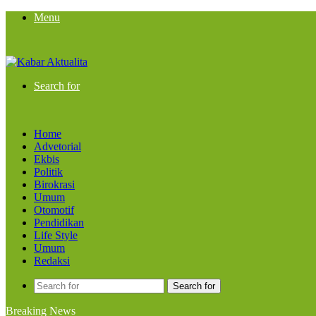
Menu
Search for
Home
Advetorial
Ekbis
Politik
Birokrasi
Umum
Otomotif
Pendidikan
Life Style
Umum
Redaksi
Search for
Breaking News