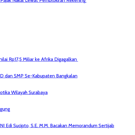
jib Pajak Nakal Lewat Pemblokiran Rekening
ai Rp17,5 Miliar ke Afrika Digagalkan
 SD dan SMP Se-Kabupaten Bangkalan
kotika Wilayah Surabaya
agung
NI Edi Sucipto, S.E. M.M. Bacakan Memorandum Sertijab