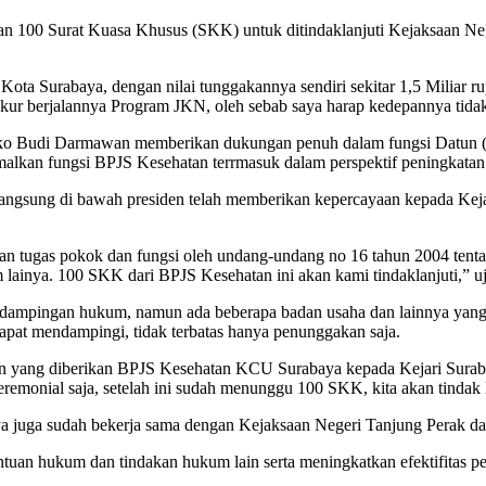
n 100 Surat Kuasa Khusus (SKK) untuk ditindaklanjuti Kejaksaan Ne
ota Surabaya, dengan nilai tunggakannya sendiri sekitar 1,5 Miliar r
k ukur berjalannya Program JKN, oleh sebab saya harap kedepannya tid
ko Budi Darmawan memberikan dukungan penuh dalam fungsi Datun (pe
lkan fungsi BPJS Kesehatan terrmasuk dalam perspektif peningkatan
 langsung di bawah presiden telah memberikan kepercayaan kepada Ke
kan tugas pokok dan fungsi oleh undang-undang no 16 tahun 2004 tenta
inya. 100 SKK dari BPJS Kesehatan ini akan kami tindaklanjuti,” uj
ndampingan hukum, namun ada beberapa badan usaha dan lainnya yang
dapat mendampingi, tidak terbatas hanya penunggakan saja.
an yang diberikan BPJS Kesehatan KCU Surabaya kepada Kejari Surab
remonial saja, setelah ini sudah menunggu 100 SKK, kita akan tindak l
 juga sudah bekerja sama dengan Kejaksaan Negeri Tanjung Perak dal
bantuan hukum dan tindakan hukum lain serta meningkatkan efektifitas