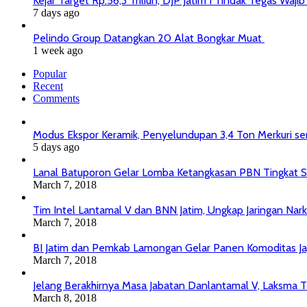
Kejar Target Rp.56,3 Triliun, DJP Jatim I Tindak Tegas Wa
7 days ago
Pelindo Group Datangkan 20 Alat Bongkar Muat
1 week ago
Popular
Recent
Comments
Modus Ekspor Keramik, Penyelundupan 3,4 Ton Merkuri senil
5 days ago
Lanal Batuporon Gelar Lomba Ketangkasan PBN Tingkat
March 7, 2018
Tim Intel Lantamal V dan BNN Jatim, Ungkap Jaringan Nar
March 7, 2018
BI Jatim dan Pemkab Lamongan Gelar Panen Komoditas J
March 7, 2018
Jelang Berakhirnya Masa Jabatan Danlantamal V, Laksma T
March 8, 2018