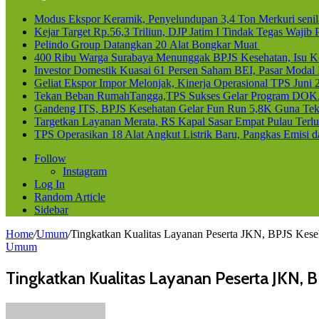
Modus Ekspor Keramik, Penyelundupan 3,4 Ton Merkuri senila
Kejar Target Rp.56,3 Triliun, DJP Jatim I Tindak Tegas Waji
Pelindo Group Datangkan 20 Alat Bongkar Muat
400 Ribu Warga Surabaya Menunggak BPJS Kesehatan, Isu Ke
Investor Domestik Kuasai 61 Persen Saham BEI, Pasar Modal
Geliat Ekspor Impor Melonjak, Kinerja Operasional TPS Juni 
Tekan Beban RumahTangga,TPS Sukses Gelar Program DOK
Gandeng ITS, BPJS Kesehatan Gelar Fun Run 5,8K Guna Teka
Targetkan Layanan Merata, RS Kapal Sasar Empat Pulau Terl
TPS Operasikan 18 Alat Angkut Listrik Baru, Pangkas Emisi 
Follow
Instagram
Log In
Random Article
Sidebar
Home
/
Umum
/
Tingkatkan Kualitas Layanan Peserta JKN, BPJS Kes
Umum
Tingkatkan Kualitas Layanan Peserta JKN, 