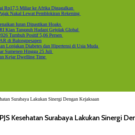
i Rp17,5 Miliar ke Afrika Digagalkan
b Pajak Nakal Lewat Pemblokiran Rekening
naikan Iuran Dipastikan Hoaks
 RI Kian Tangguh Hadapi Gejolak Global
2026 Tumbuh Positif 5,06 Persen
AR di Balongpesapen
n Lonjakan Diabetes dan Hipertensi di Usia Muda
uar Sumenep Hingga 25 Juli
dan Kejar Dwelling Time
ehatan Surabaya Lakukan Sinergi Dengan Kejaksaan
BPJS Kesehatan Surabaya Lakukan Sinergi De