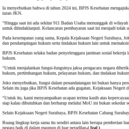
Ia menyebutkan bahwa di tahun 2024 ini, BPJS Kesehatan mengajuka
iuran JKN.
“Hingga saat ini ada sekitar 911 Badan Usaha menunggak di wilayah K
untuk ditindaklanjuti. Kelancaran pembayaran saat ini menjadi tola
Pada kesempatan yang sama, Kepala Kejaksaan Negeri Surabaya, Jo
dan pendampingan hukum serta tindakan hukum lain untuk memaksima
BPJS Kesehatan selaku badan penyelenggara jaminan sosial bekerja
hukum.
“Untuk menjalankan fungsi-fungsinya jaksa pengacara negara diberi
hukum, pertimbangan hukum, pelayanan hukum, dan tindakan hukum la
Joko menyebutkan, fungsi dalam penandatangan ini bukan hanya pe
Selain itu juga jika BPJS Kesehatan ada gugatan, Kejaksaan Negeri 
“Untuk itu, kami menyampaikan ucapan terima kasih atas kepercaya
siap kalau dibutuhkan dan berharap melalui MoU ini bukan sekedar se
Selain Kejaksaan Negeri Surabaya, BPJS Kesehatan Cabang Surabaya
Ruang lingkup kerja sama itu sendiri antara lain berupa pemberian 
negara baik di dalam maupun di luar peradilan
.( Izal )