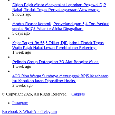
Dirjen Pajak Minta Masyarakat Laporkan Pegawai DJP
Nakal, Tindak Tegas Penyalahgunaan Wewenang
9 hours ago
Modus Ekspor Keramik, Penyelundupan 3,4 Ton Merkuri
senilai Rp17,5 Miliar ke Afrika Digagalkan
5 days ago
Kejar Target Rp.56,3 Triliun, DJP Jatim I Tindak Tegas
Wajib Pajak Nakal Lewat Pemblokiran Rekening
1 week ago
Pelindo Group Datangkan 20 Alat Bongkar Muat
1 week ago
400 Ribu Warga Surabaya Menunggak BPJS Kesehatan,
Isu Kenaikan Iuran Dipastikan Hoaks
2 weeks ago
© Copyright 2026, All Rights Reserved |
Cakpras
Instagram
Facebook
X
WhatsApp
Telegram