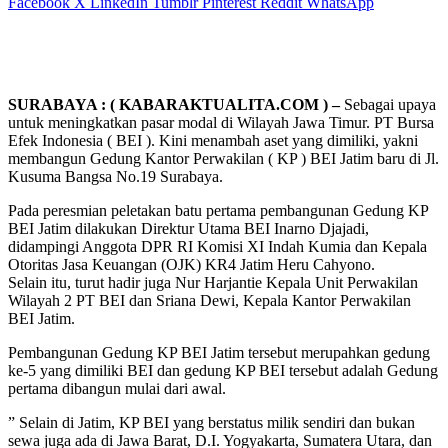
Facebook
X
LinkedIn
Tumblr
Pinterest
Reddit
WhatsApp
SURABAYA : ( KABARAKTUALITA.COM ) –
Sebagai upaya
untuk meningkatkan pasar modal di Wilayah Jawa Timur. PT Bursa
Efek Indonesia ( BEI ). Kini menambah aset yang dimiliki, yakni
membangun Gedung Kantor Perwakilan ( KP ) BEI Jatim baru di Jl.
Kusuma Bangsa No.19 Surabaya.
Pada peresmian peletakan batu pertama pembangunan Gedung KP
BEI Jatim dilakukan Direktur Utama BEI Inarno Djajadi,
didampingi Anggota DPR RI Komisi XI Indah Kumia dan Kepala
Otoritas Jasa Keuangan (OJK) KR4 Jatim Heru Cahyono.
Selain itu, turut hadir juga Nur Harjantie Kepala Unit Perwakilan
Wilayah 2 PT BEI dan Sriana Dewi, Kepala Kantor Perwakilan
BEI Jatim.
Pembangunan Gedung KP BEI Jatim tersebut merupahkan gedung
ke-5 yang dimiliki BEI dan gedung KP BEI tersebut adalah Gedung
pertama dibangun mulai dari awal.
” Selain di Jatim, KP BEI yang berstatus milik sendiri dan bukan
sewa juga ada di Jawa Barat, D.I. Yogyakarta, Sumatera Utara, dan