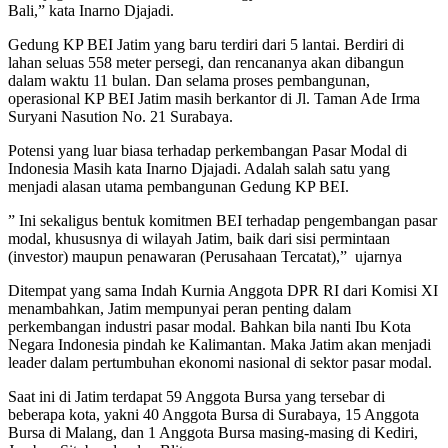
Bali,” kata Inarno Djajadi.
Gedung KP BEI Jatim yang baru terdiri dari 5 lantai. Berdiri di
lahan seluas 558 meter persegi, dan rencananya akan dibangun
dalam waktu 11 bulan. Dan selama proses pembangunan,
operasional KP BEI Jatim masih berkantor di Jl. Taman Ade Irma
Suryani Nasution No. 21 Surabaya.
Potensi yang luar biasa terhadap perkembangan Pasar Modal di
Indonesia Masih kata Inarno Djajadi. Adalah salah satu yang
menjadi alasan utama pembangunan Gedung KP BEI.
” Ini sekaligus bentuk komitmen BEI terhadap pengembangan pasar
modal, khususnya di wilayah Jatim, baik dari sisi permintaan
(investor) maupun penawaran (Perusahaan Tercatat),” ujarnya
Ditempat yang sama Indah Kurnia Anggota DPR RI dari Komisi XI
menambahkan, Jatim mempunyai peran penting dalam
perkembangan industri pasar modal. Bahkan bila nanti Ibu Kota
Negara Indonesia pindah ke Kalimantan. Maka Jatim akan menjadi
leader dalam pertumbuhan ekonomi nasional di sektor pasar modal.
Saat ini di Jatim terdapat 59 Anggota Bursa yang tersebar di
beberapa kota, yakni 40 Anggota Bursa di Surabaya, 15 Anggota
Bursa di Malang, dan 1 Anggota Bursa masing-masing di Kediri,