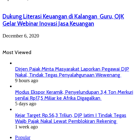
Dukung Literasi Keuangan di Kalangan Guru, OJK
Gelar Webinar Inovasi Jasa Keuangan
December 6, 2020
Most Viewed
Dirjen Pajak Minta Masyarakat Laporkan Pegawai DJP
Nakal, Tindak Tegas Penyalahgunaan Wewenang
9 hours ago
Modus Ekspor Keramik, Penyelundupan 3,4 Ton Merkuri
senilai Rp17,5 Miliar ke Afrika Digagalkan
5 days ago
Kejar Target Rp.56,3 Triliun, DJP Jatim I Tindak Tegas
Wajib Pajak Nakal Lewat Pemblokiran Rekening
1 week ago
Popular