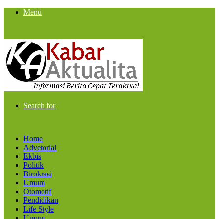
Menu
Search for
Home
Advetorial
Ekbis
Politik
Birokrasi
Umum
Otomotif
Pendidikan
Life Style
Umum