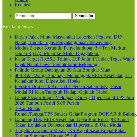
Redaksi
Search for
Breaking News
Dirjen Pajak Minta Masyarakat Laporkan Pegawai DJP
Nakal, Tindak Tegas Penyalahgunaan Wewenang
Modus Ekspor Keramik, Penyelundupan 3,4 Ton Merkuri
senilai Rp17,5 Miliar ke Afrika Digagalkan
Kejar Target Rp.56,3 Triliun, DJP Jatim I Tindak Tegas Wajib
Pajak Nakal Lewat Pemblokiran Rekening
Pelindo Group Datangkan 20 Alat Bongkar Muat
400 Ribu Warga Surabaya Menunggak BPJS Kesehatan, Isu
Kenaikan Iuran Dipastikan Hoaks
Investor Domestik Kuasai 61 Persen Saham BEI, Pasar
Modal RI Kian Tangguh Hadapi Gejolak Global
Geliat Ekspor Impor Melonjak, Kinerja Operasional TPS Juni
2026 Tumbuh Positif 5,06 Persen
Tekan Beban
RumahTangga,TPS Sukses Gelar Program DOKAR di Balong
Gandeng ITS, BPJS Kesehatan Gelar Fun Run 5,8K Guna
Tekan Lonjakan Diabetes dan Hipertensi di Usia Muda
Targetkan Layanan Merata, RS Kapal Sasar Empat Pulau
Terluar Sumenep Hingga 25 Juli