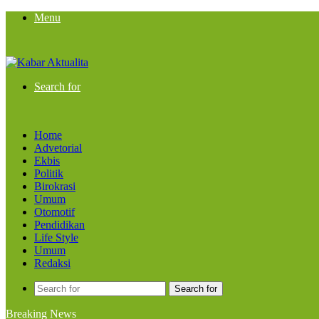
Menu
Search for
Home
Advetorial
Ekbis
Politik
Birokrasi
Umum
Otomotif
Pendidikan
Life Style
Umum
Redaksi
Search for
Breaking News