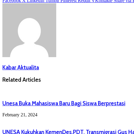
Facebook
X
LinkedIn
Tumblr
Pinterest
Reddit
VKontakte
Share via 
Kabar Aktualita
Related Articles
Unesa Buka Mahasiswa Baru Bagi Siswa Berprestasi
February 21, 2024
UNESA Kukuhkan KemenDes,PDT, Transmigrasi Gus Hal