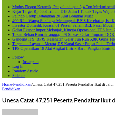
Modus Ekspor Keramik, Penyelundupan 3,4 Ton Merkuri senila
Kejar Target Rp.56,3 Triliun, DJP Jatim I Tindak Tegas Waji
Pelindo Group Datangkan 20 Alat Bongkar Muat
400 Ribu Warga Surabaya Menunggak BPJS Kesehatan, Isu Ke
Investor Domestik Kuasai 61 Persen Saham BEI, Pasar Modal
Geliat Ekspor Impor Melonjak, Kinerja Operasional TPS Juni 
Tekan Beban RumahTangga,TPS Sukses Gelar Program DOK
Gandeng ITS, BPJS Kesehatan Gelar Fun Run 5,8K Guna Teka
Targetkan Layanan Merata, RS Kapal Sasar Empat Pulau Terl
TPS Operasikan 18 Alat Angkut Listrik Baru, Pangkas Emisi 
Follow
Instagram
Log In
Random Article
Sidebar
Home
/
Pendidikan
/
Unesa Catat 47.251 Peserta Pendaftar Ikut di Jal
Pendidikan
Unesa Catat 47.251 Peserta Pendaftar Ikut 