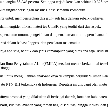
a di angka 55.848 peserta. Sehingga terjadi kenaikan sekitar 10.825 pes
at tingkat persaingan masuk Unesa semakin kompetitif.
ta untuk mempersiapkan diri jauh-jauh hari dengan sebaik-baiknya.
n mengidentifikasi materi tes UTBK yang terdiri dari dua aspek.
n tes penalaran umum, pengetahuan dan pemahaman umum, pemahaman ba
literasi dalam bahasa Inggris, dan penalaran matematika.
esnya apa saja, bentuk dan jenis kemampuan yang dites apa saja. Ikuti si
n Ilmu Pengetahuan Alam (FMIPA) tersebut membeberkan, hal tersebut t
tinggi.
 tua untuk menguliahkan anak-anaknya di kampus berjuluk ‘Rumah Para
satu PTN-BH terkemuka di Indonesia. Reputasi ini ditopang oleh mutu p
masifnya promosi yang dilakukan di berbagai daerah, kota dan kabupate
aru, kualitas layanan yang ramah bagi disabilitas, hingga inovasi dan 