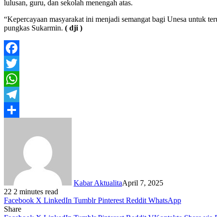
lulusan, guru, dan sekolah menengah atas.
“Kepercayaan masyarakat ini menjadi semangat bagi Unesa untuk terus 
pungkas Sukarmin.
( dji )
Facebook
Twitter
WhatsApp
Telegram
Share
Kabar Aktualita
April 7, 2025
22
2 minutes read
Facebook
X
LinkedIn
Tumblr
Pinterest
Reddit
WhatsApp
Share