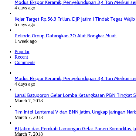
Modus Ekspor Keramik, Penyelundupan 3,4 Ton Merkuri senil
4 days ago
Kejar Target Rp.56,3 Triliun, DJP Jatim I Tindak Tegas Wa
6 days ago
Pelindo Group Datangkan 20 Alat Bongkar Muat
1 week ago
Popular
Recent
Comments
Modus Ekspor Keramik, Penyelundupan 3,4 Ton Merkuri senil
4 days ago
Lanal Batuporon Gelar Lomba Ketangkasan PBN Tingkat
March 7, 2018
Tim Intel Lantamal V dan BNN Jatim, Ungkap Jaringan Nar
March 7, 2018
BI Jatim dan Pemkab Lamongan Gelar Panen Komoditas J
March 7, 2018