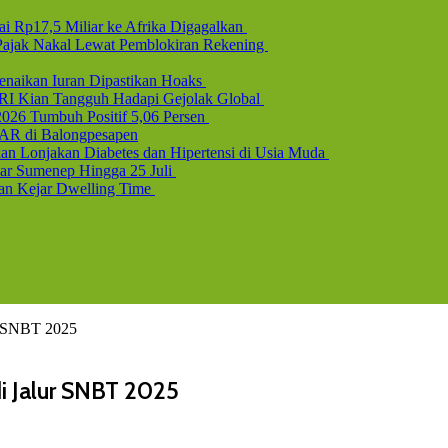
i Rp17,5 Miliar ke Afrika Digagalkan
b Pajak Nakal Lewat Pemblokiran Rekening
naikan Iuran Dipastikan Hoaks
 RI Kian Tangguh Hadapi Gejolak Global
2026 Tumbuh Positif 5,06 Persen
AR di Balongpesapen
n Lonjakan Diabetes dan Hipertensi di Usia Muda
uar Sumenep Hingga 25 Juli
dan Kejar Dwelling Time
ur SNBT 2025
di Jalur SNBT 2025