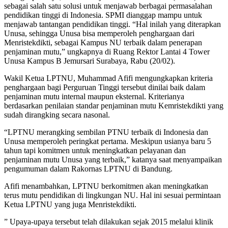
sebagai salah satu solusi untuk menjawab berbagai permasalahan
pendidikan tinggi di Indonesia. SPMI dianggap mampu untuk
menjawab tantangan pendidikan tinggi. “Hal inilah yang diterapkan
Unusa, sehingga Unusa bisa memperoleh penghargaan dari
Menristekdikti, sebagai Kampus NU terbaik dalam penerapan
penjaminan mutu,” ungkapnya di Ruang Rektor Lantai 4 Tower
Unusa Kampus B Jemursari Surabaya, Rabu (20/02).
Wakil Ketua LPTNU, Muhammad Afifi mengungkapkan kriteria
penghargaan bagi Perguruan Tinggi tersebut dinilai baik dalam
penjaminan mutu internal maupun eksternal. Kriterianya
berdasarkan penilaian standar penjaminan mutu Kemristekdikti yang
sudah dirangking secara nasonal.
“LPTNU merangking sembilan PTNU terbaik di Indonesia dan
Unusa memperoleh peringkat pertama. Meskipun usianya baru 5
tahun tapi komitmen untuk meningkatkan pelayanan dan
penjaminan mutu Unusa yang terbaik,” katanya saat menyampaikan
pengumuman dalam Rakornas LPTNU di Bandung.
Afifi menambahkan, LPTNU berkomitmen akan meningkatkan
terus mutu pendidikan di lingkungan NU. Hal ini sesuai permintaan
Ketua LPTNU yang juga Menristekdikti.
” Upaya-upaya tersebut telah dilakukan sejak 2015 melalui klinik