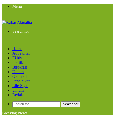
Menu
Search for
Home
Advetorial
Ekbis
Politik
Birokrasi
Umum
Otomotif
Pendidikan
Life Style
Umum
Redaksi
Search for
Breaking News