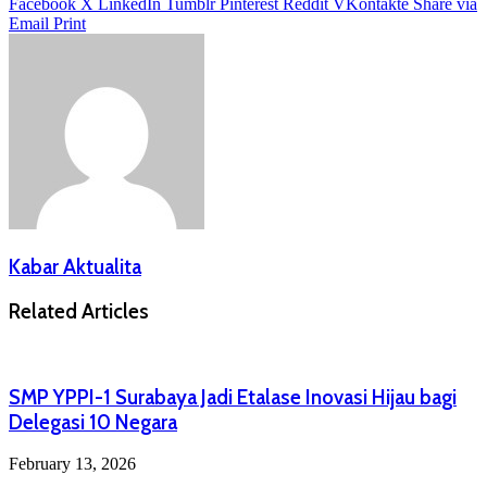
Facebook
X
LinkedIn
Tumblr
Pinterest
Reddit
VKontakte
Share via
Email
Print
Kabar Aktualita
Related Articles
SMP YPPI-1 Surabaya Jadi Etalase Inovasi Hijau bagi
Delegasi 10 Negara
February 13, 2026