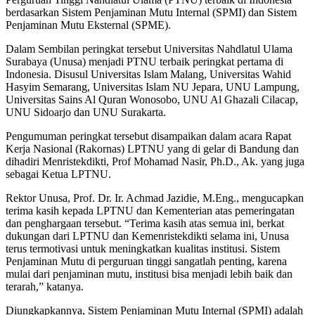
berdasarkan Sistem Penjaminan Mutu Internal (SPMI) dan Sistem
Penjaminan Mutu Eksternal (SPME).
Dalam Sembilan peringkat tersebut Universitas Nahdlatul Ulama
Surabaya (Unusa) menjadi PTNU terbaik peringkat pertama di
Indonesia. Disusul Universitas Islam Malang, Universitas Wahid
Hasyim Semarang, Universitas Islam NU Jepara, UNU Lampung,
Universitas Sains Al Quran Wonosobo, UNU Al Ghazali Cilacap,
UNU Sidoarjo dan UNU Surakarta.
Pengumuman peringkat tersebut disampaikan dalam acara Rapat
Kerja Nasional (Rakornas) LPTNU yang di gelar di Bandung dan
dihadiri Menristekdikti, Prof Mohamad Nasir, Ph.D., Ak. yang juga
sebagai Ketua LPTNU.
Rektor Unusa, Prof. Dr. Ir. Achmad Jazidie, M.Eng., mengucapkan
terima kasih kepada LPTNU dan Kementerian atas pemeringatan
dan penghargaan tersebut. “Terima kasih atas semua ini, berkat
dukungan dari LPTNU dan Kemenristekdikti selama ini, Unusa
terus termotivasi untuk meningkatkan kualitas institusi. Sistem
Penjaminan Mutu di perguruan tinggi sangatlah penting, karena
mulai dari penjaminan mutu, institusi bisa menjadi lebih baik dan
terarah,” katanya.
Diungkapkannya, Sistem Penjaminan Mutu Internal (SPMI) adalah