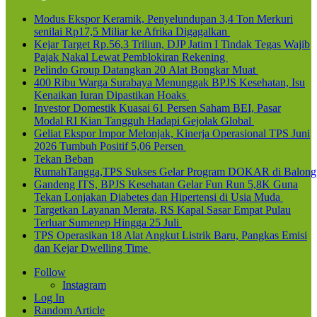
Modus Ekspor Keramik, Penyelundupan 3,4 Ton Merkuri
senilai Rp17,5 Miliar ke Afrika Digagalkan
Kejar Target Rp.56,3 Triliun, DJP Jatim I Tindak Tegas Wajib
Pajak Nakal Lewat Pemblokiran Rekening
Pelindo Group Datangkan 20 Alat Bongkar Muat
400 Ribu Warga Surabaya Menunggak BPJS Kesehatan, Isu
Kenaikan Iuran Dipastikan Hoaks
Investor Domestik Kuasai 61 Persen Saham BEI, Pasar
Modal RI Kian Tangguh Hadapi Gejolak Global
Geliat Ekspor Impor Melonjak, Kinerja Operasional TPS Juni
2026 Tumbuh Positif 5,06 Persen
Tekan Beban
RumahTangga,TPS Sukses Gelar Program DOKAR di Balong
Gandeng ITS, BPJS Kesehatan Gelar Fun Run 5,8K Guna
Tekan Lonjakan Diabetes dan Hipertensi di Usia Muda
Targetkan Layanan Merata, RS Kapal Sasar Empat Pulau
Terluar Sumenep Hingga 25 Juli
TPS Operasikan 18 Alat Angkut Listrik Baru, Pangkas Emisi
dan Kejar Dwelling Time
Follow
Instagram
Log In
Random Article