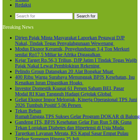
Redaksi
Search for
Breaking News
Dirjen Pajak Minta Masyarakat Laporkan Pegawai DJP
Nakal, Tindak Tegas Penyalahgunaan Wewenang
Modus Ekspor Keramik, Penyelundupan 3,4 Ton Merkuri
senilai Rp17,5 Miliar ke Afrika Digagalkan
Kejar Target Rp.56,3 Triliun, DJP Jatim I Tindak Tegas Wajib
Pajak Nakal Lewat Pemblokiran Rekening
Pelindo Group Datangkan 20 Alat Bongkar Muat
400 Ribu Warga Surabaya Menunggak BPJS Kesehatan, Isu
Kenaikan Iuran Dipastikan Hoaks
Investor Domestik Kuasai 61 Persen Saham BEI, Pasar
Modal RI Kian Tangguh Hadapi Gejolak Global
Geliat Ekspor Impor Melonjak, Kinerja Operasional TPS Juni
2026 Tumbuh Positif 5,06 Persen
Tekan Beban
RumahTangga,TPS Sukses Gelar Program DOKAR di Balong
Gandeng ITS, BPJS Kesehatan Gelar Fun Run 5,8K Guna
Tekan Lonjakan Diabetes dan Hipertensi di Usia Muda
Targetkan Layanan Merata, RS Kapal Sasar Empat Pulau
Terluar Sumenep Hingga 25 Juli