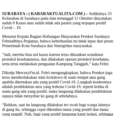
SURABAYA : ( KABARAKTUALITA.COM ) –
Sedikitnya 33
Kelurahan di Surabaya pada data tertanggal 11 Oktober dinyatakan
sudah 0 Kasus atau sudah tidak ada pasien yang terpapar positif
Covid – 19.
Menurut Kepala Bagian Hubungan Masyarakat Pemkot Surabaya
Febriadhitya Prajatara, bahwa keberhasilan ini tidak lepas dari peran
Pemerintah Kota Surabaya dan Sinergiritas masyarakat.
“Jadi, mereka bisa nol kasus karena terus dikuatkan sosialisasi
protokol kesehatannya, dan dilakukan operasi protokol kesehatan,
serta terus melakukan penguatan Kampung Tangguh,” kata Febri.
Dikutip MercuryFm.id. Febri mengungkapkan, bahwa Pemkot juga
terus memberlakukan mini lockdown di suatu tempat atau gang
apabila ditemukan ada yang positif Covid-19. Langkah konkretnya
adalah pemblokiran area yang terkena Covid-19, seperti ketika di
suatu gang ada yang positif, maka langsung dilakukan pemblokiran
supaya tidak menyebar ke gang di sebelahnya.
“Bahkan, saat itu langsung dilakukan tes swab bagi warga lainnya
di gang itu, sehingga cepat diketahui mana yang positif dan mana
yang negatif. Nah, bagi yang positif langsung kami isolasi, sehingga