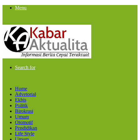
Menu
Search for
Home
Advetorial
Ekbis
Politik
Birokrasi
Umum
Otomotif
Pendidikan
Life Style
Umum