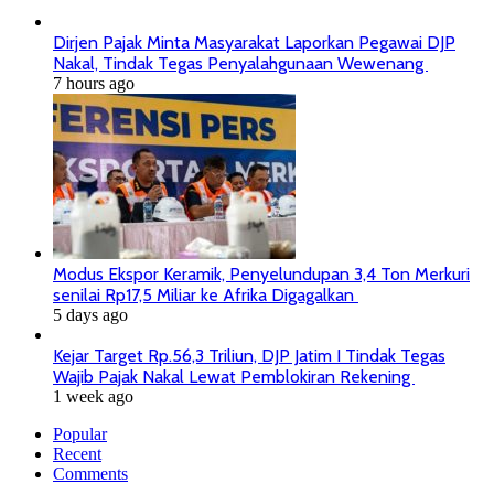
Dirjen Pajak Minta Masyarakat Laporkan Pegawai DJP
Nakal, Tindak Tegas Penyalahgunaan Wewenang
7 hours ago
Modus Ekspor Keramik, Penyelundupan 3,4 Ton Merkuri
senilai Rp17,5 Miliar ke Afrika Digagalkan
5 days ago
Kejar Target Rp.56,3 Triliun, DJP Jatim I Tindak Tegas
Wajib Pajak Nakal Lewat Pemblokiran Rekening
1 week ago
Popular
Recent
Comments