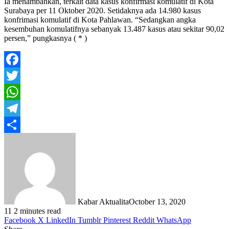
Ia menambahkan, terkait data kasus konfirmasi komulatif di Kota
Surabaya per 11 Oktober 2020. Setidaknya ada 14.980 kasus
konfrimasi komulatif di Kota Pahlawan. “Sedangkan angka
kesembuhan komulatifnya sebanyak 13.487 kasus atau sekitar 90,02
persen,” pungkasnya ( * )
Facebook
Twitter
WhatsApp
Telegram
Share
Kabar Aktualita
October 13, 2020
11
2 minutes read
Facebook
X
LinkedIn
Tumblr
Pinterest
Reddit
WhatsApp