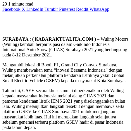
29
1 minute read
Facebook
X
LinkedIn
Tumblr
Pinterest
Reddit
WhatsApp
SURABAYA : ( KABARAKTUALITA.COM ) –
Wuling Motors
(Wuling) kembali berpartisipasi dalam Gaikindo Indonesia
International Auto Show (GIIAS) Surabaya 2021 yang berlangsung
pada 8-12 Desember 2021.
Mengambil lokasi di Booth F1, Grand City Convex Surabaya,
Wuling membawakan tema “Inovasi Bersama Indonesia” dengan
melanjutkan perkenalan platform kendaran listriknya yakni Global
Small Electric Vehicle (GSEV) kepada masyarakat Kota Surabaya.
Tahun ini, GSEV secara khusus mulai diperkenalkan oleh Wuling
kepada masyarakat Indonesia melalui ajang GIIAS 2021 dan
pameran kendaraan listrik IEMS 2021 yang diselenggarakan bulan
lalu. Wuling melanjutkan langkah tersebut dengan membawa serta
platform GSEV ke GIIAS Surabaya 2021 untuk menjangkau
masyarakat lebih luas. Hal ini merupakan langkah selanjutnya
sebelum generasi terbaru platform GSEV hadir di pasar Indonesia
pada tahun depan.