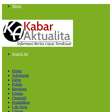
Menu
Search for
Home
Advetorial
Ekbis
Politik
Birokrasi
Umum
Otomotif
Pendidikan
Life Style
Umum