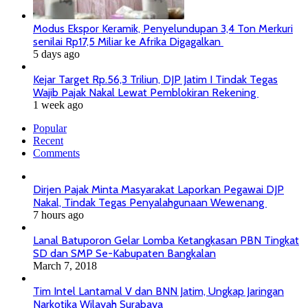
Modus Ekspor Keramik, Penyelundupan 3,4 Ton Merkuri
senilai Rp17,5 Miliar ke Afrika Digagalkan
5 days ago
Kejar Target Rp.56,3 Triliun, DJP Jatim I Tindak Tegas
Wajib Pajak Nakal Lewat Pemblokiran Rekening
1 week ago
Popular
Recent
Comments
Dirjen Pajak Minta Masyarakat Laporkan Pegawai DJP
Nakal, Tindak Tegas Penyalahgunaan Wewenang
7 hours ago
Lanal Batuporon Gelar Lomba Ketangkasan PBN Tingkat
SD dan SMP Se-Kabupaten Bangkalan
March 7, 2018
Tim Intel Lantamal V dan BNN Jatim, Ungkap Jaringan
Narkotika Wilayah Surabaya