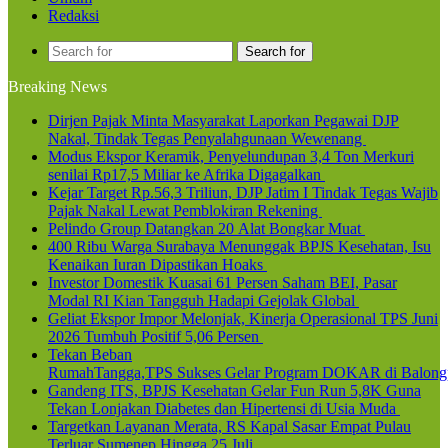
Redaksi
Search for
Breaking News
Dirjen Pajak Minta Masyarakat Laporkan Pegawai DJP
Nakal, Tindak Tegas Penyalahgunaan Wewenang
Modus Ekspor Keramik, Penyelundupan 3,4 Ton Merkuri
senilai Rp17,5 Miliar ke Afrika Digagalkan
Kejar Target Rp.56,3 Triliun, DJP Jatim I Tindak Tegas Wajib
Pajak Nakal Lewat Pemblokiran Rekening
Pelindo Group Datangkan 20 Alat Bongkar Muat
400 Ribu Warga Surabaya Menunggak BPJS Kesehatan, Isu
Kenaikan Iuran Dipastikan Hoaks
Investor Domestik Kuasai 61 Persen Saham BEI, Pasar
Modal RI Kian Tangguh Hadapi Gejolak Global
Geliat Ekspor Impor Melonjak, Kinerja Operasional TPS Juni
2026 Tumbuh Positif 5,06 Persen
Tekan Beban
RumahTangga,TPS Sukses Gelar Program DOKAR di Balong
Gandeng ITS, BPJS Kesehatan Gelar Fun Run 5,8K Guna
Tekan Lonjakan Diabetes dan Hipertensi di Usia Muda
Targetkan Layanan Merata, RS Kapal Sasar Empat Pulau
Terluar Sumenep Hingga 25 Juli