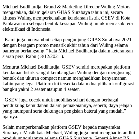
Michael Budihardja, Brand & Marketing Director Wuling Motors
mengatakan, dalam gelaran GIIAS Surabaya tahun ini, secara
khusus Wuling memperkenalkan kendaraan listrik GSEV di Kota
Pahlawan ini sebagai bentuk kesiapan Wuling untuk memasuki era
elektrifikasi di Indonesia.
“Kami juga menyambut setiap pengunjung GIIAS Surabaya 2021
dengan beragam promo menarik akhir tahun dari Wuling selama
pameran berlangsung,” kata Michael Budihardja dalam keterangan
siaran pers. Rabu ( 8/12/2021 ).
Menurut Michael Budihardja, GSEV sendiri merupakan platform
kendaraan listrik yang dikembangkan Wuling dengan mengusung
bentuk dan ukuran compact namun menghadirkan kenyamanan
kabin yang lega. Platform ini tersedia dalam dua pilihan konfigurasi
bangku yakni 2-seater ataupun 4-seater.
“GSEV juga cocok untuk mobilitas sehari dengan berbagai
pendukung kemudahan dalam pemakaiannya, seperti; daya jelajah
yang mumpuni serta dukungan pengisian baterai yang mudah,”
ujarnya.
Selain memperkenalkan platform GSEV kepada masyarakat
Surabaya. Masih kata Michael, Wuling juga turut menghadirkan lini
produk unggulannya selama GIIAS Surabaya. Seperti Almaz RS,