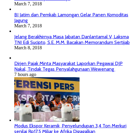
March 7, 2018
BI Jatim dan Pemkab Lamongan Gelar Panen Komoditas
Jagung
March 7, 2018
Jelang Berakhirnya Masa Jabatan Danlantamal V, Laksma
TNI Edi Sucipto, S.E. M.M. Bacakan Memorandum Sertijab
March 8, 2018
Dirjen Pajak Minta Masyarakat Laporkan Pegawai DJP
Nakal, Tindak Tegas Penyalahgunaan Wewenang
7 hours ago
Modus Ekspor Keramik, Penyelundupan 3,4 Ton Merkuri
senilai Rp17,5 Miliar ke Afrika Digagalkan